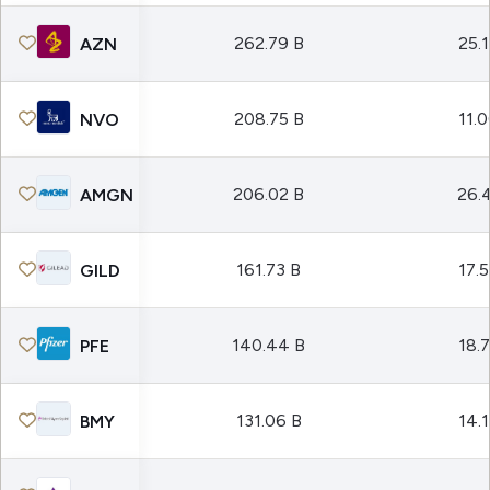
262.79 B
25.
AZN
208.75 B
11.
NVO
206.02 B
26.
AMGN
161.73 B
17.
GILD
140.44 B
18.
PFE
131.06 B
14.
BMY