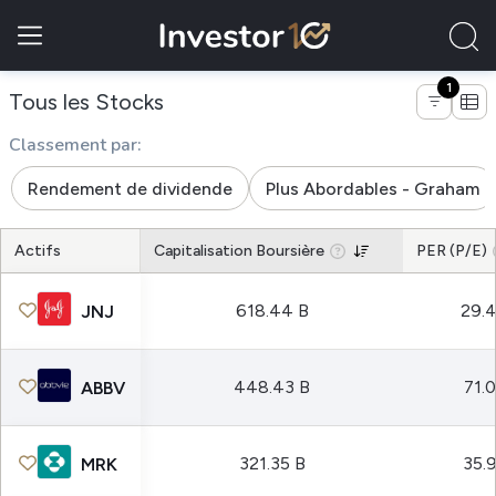
1
de entreprises du secteur biotech
Tous les Stocks
Classement par:
Rendement de dividende
Plus Abordables - Graham
Actifs
Capitalisation Boursière
PER (P/E)
618.44 B
29.
JNJ
448.43 B
71.
ABBV
321.35 B
35.
MRK