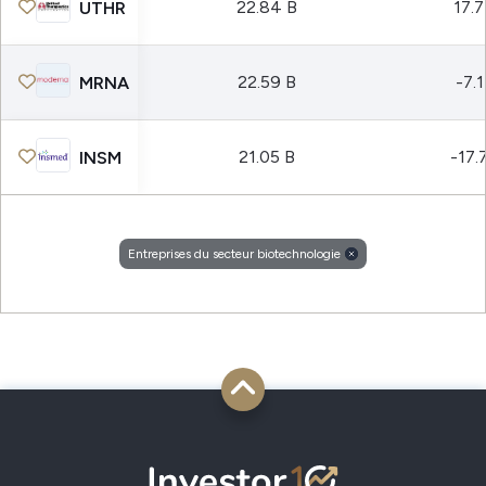
22.84 B
17.
UTHR
22.59 B
-7.1
MRNA
21.05 B
-17.
INSM
Entreprises du secteur biotechnologie