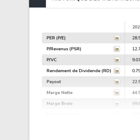
202
PER (P/E)
28.
P/Revenus (PSR)
12.
P/VC
9.0
Rendement de Dividende (RD)
0.7
Payout
22.
Marge Nette
44.
Marge Brute
59.
Marge Opérative
50.
Marge EBIT
56.
Marge EBITDA
72.