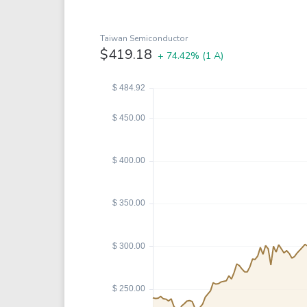
Coca-Cola
VEA
See all
See al
Taiwan Semiconductor
$419.18
+ 74.42%
(1 A)