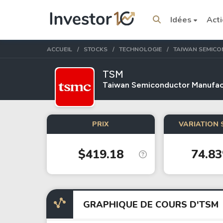
Idées
Act
ACCUEIL
STOCKS
TECHNOLOGIE
TAIWAN SEMIC
TSM
Taiwan Semiconductor Manufac
Sujets tendance
PRIX
VARIATION 
Stocks
ETFs
$419.18
74.8
Tesla
VOO
Apple
IVV
Amazon
SPY
Google
VTI
GRAPHIQUE DE COURS D'TSM
Meta
QQQ