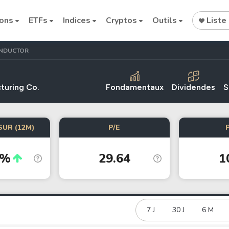
ions
ETFs
Indices
Cryptos
Outils
Liste 
ONDUCTOR
turing Co.
Fondamentaux
Dividendes
S
SUR (12M)
P/E
Cryptocurrencies
3%
29.64
1
Bitcoin
Ethereum
Binance Coin (BNB)
Dogecoin
7 J
30 J
6 M
Solana