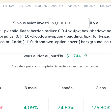
Si vous aviez investi
il y a
vous auriez aujourd'hui:
$ 1,744.19
*
*La valeur prend en compte le réinvestissement des dividendes.
s
3 mois
1 année
2 ans
4%
4.09%
74.83%
176.80%