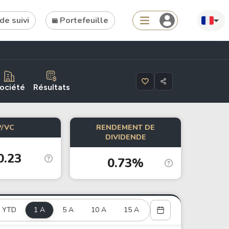
de suivi
Portefeuille
Search
ociété
Résultats
P/VC
RENDEMENT DE
Tools
DIVIDENDE
0.23
Dividend Schedule
0.73%
Stock Rankings
ETF Rankings
Crypto Rankings
YTD
1 A
5 A
10 A
15 A