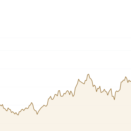
Cardano
l
See all