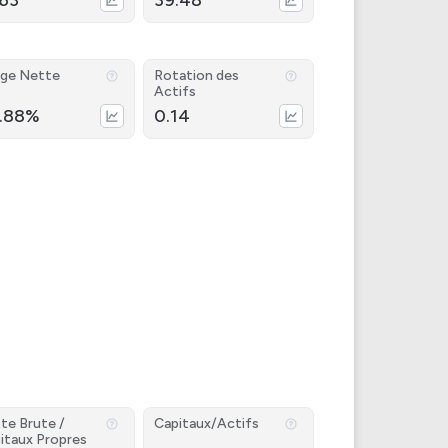
.63
39.48
ge Nette
Rotation des
Actifs
.88%
0.14
te Brute /
Capitaux/Actifs
itaux Propres