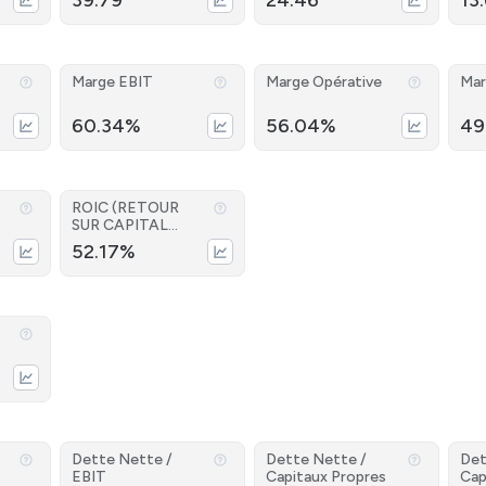
39.79
24.46
13
Marge EBIT
Marge Opérative
Mar
60.34%
56.04%
49
ROIC (RETOUR
SUR CAPITAL
INVESTI)
52.17%
Dette Nette /
Dette Nette /
Det
EBIT
Capitaux Propres
Cap