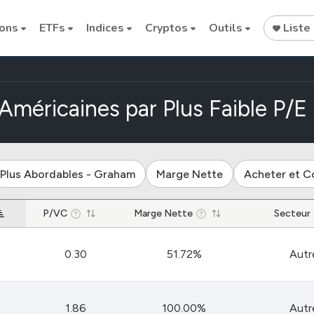
ions
ETFs
Indices
Cryptos
Outils
Liste 
méricaines par Plus Faible P/E
Plus Abordables - Graham
Marge Nette
Acheter et C
Cryptocurrencies
Bitcoin
P/VC
Marge Nette
Secteur
Ethereum
0.30
51.72%
Autr
Binance Coin (BNB)
Dogecoin
Solana
1.86
100.00%
Autr