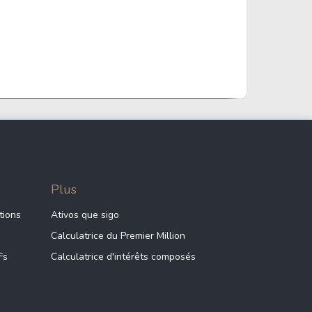
es
15.56%
50.20 B
nce
19.53%
35.17 B
ces
12.45%
84.43 B
Plus
es
17.71%
27.25 B
tions
Ativos que sigo
Calculatrice du Premier Million
es
14.33%
22.19 B
Fs
Calculatrice d'intérêts composés
ion non
80.54%
137.76 B
que