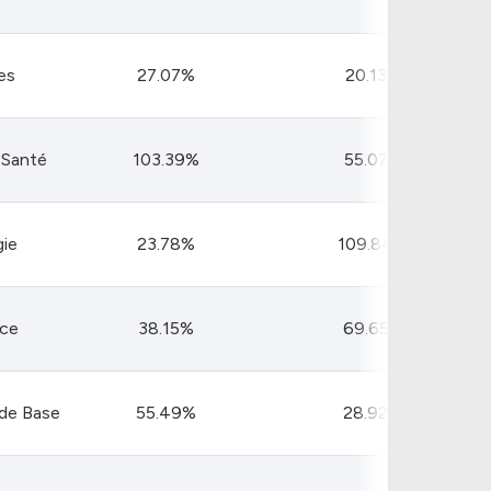
es
27.07%
20.13 B
 Santé
103.39%
55.07 B
gie
23.78%
109.84 B
nce
38.15%
69.65 B
 de Base
55.49%
28.92 B