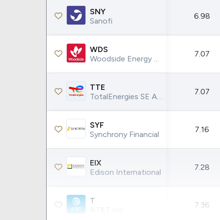
SNY
6.98
Sanofi
WDS
7.07
Woodside Energy Group Ltd
TTE
7.07
TotalEnergies SE ADR
SYF
7.16
Synchrony Financial
EIX
7.28
Edison International
T
7.36
AT&T Inc.