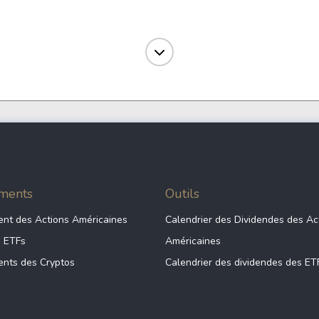
1.17
9.36%
Autr
1.46
24.44%
Fina
0.94
8.97%
Servi
ments
Outils
1.35
6.04%
Autr
nt des Actions Américaines
Calendrier des Dividendes des Ac
s ETFs
Américaines
1.14
20.35%
Autr
nts des Cryptos
Calendrier des dividendes des ET
Consommat
6.53
15.36%
Cycli