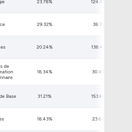
gie
23.78%
124.40 B
nce
29.32%
38.71 B
ces
20.24%
138.43 B
ts de
ation
18.34%
30.44 B
nnaire
 de Base
31.21%
153.64 B
es
18.43%
23.64 B