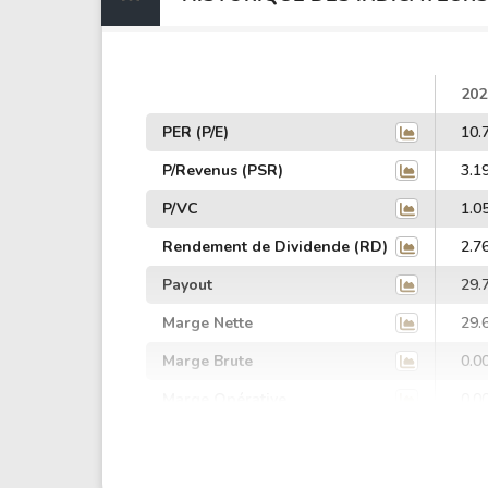
202
PER (P/E)
10.
P/Revenus (PSR)
3.1
P/VC
1.0
Rendement de Dividende (RD)
2.7
Payout
29.
Marge Nette
29.
Marge Brute
0.0
Marge Opérative
0.0
Marge EBIT
0.0
Marge EBITDA
0.0