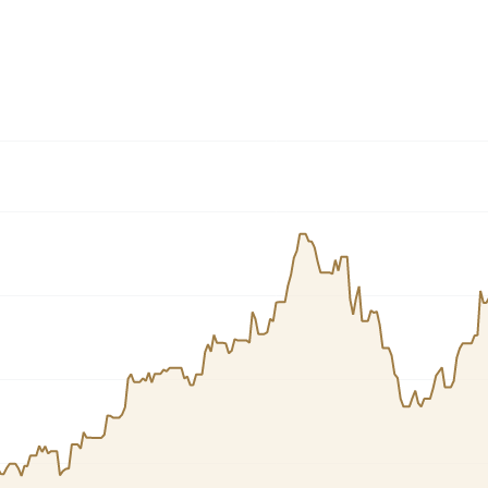
Cardano
l
See all