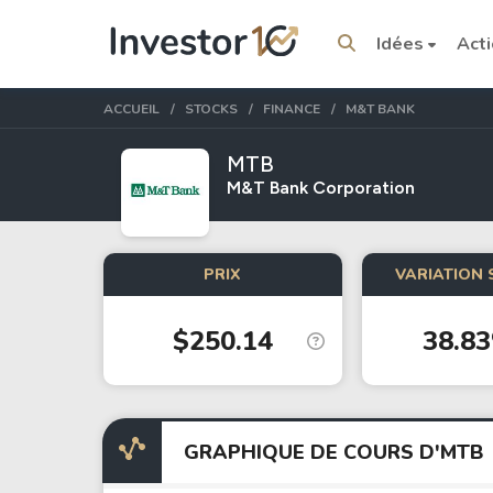
Idées
Act
ACCUEIL
STOCKS
FINANCE
M&T BANK
MTB
M&T Bank Corporation
Sujets tendance
PRIX
VARIATION 
Stocks
ETFs
$250.14
38.8
Tesla
VOO
Apple
IVV
Amazon
SPY
Google
VTI
GRAPHIQUE DE COURS D'MTB
Meta
QQQ