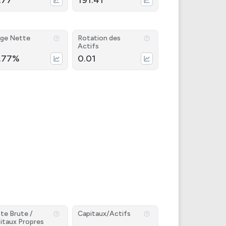
.77
191.41
ge Nette
Rotation des
Actifs
.77%
0.01
te Brute /
Capitaux/Actifs
itaux Propres