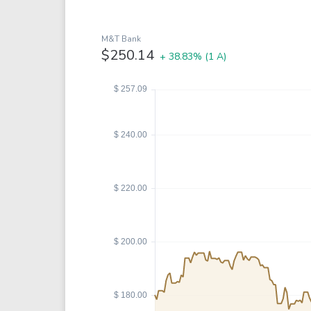
Coca-Cola
VEA
See all
See al
M&T Bank
$250.14
+ 38.83%
(1 A)