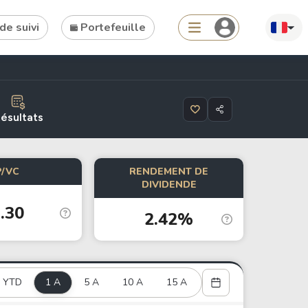
de suivi
Portefeuille
Search
ésultats
P/VC
RENDEMENT DE
Tools
DIVIDENDE
.30
Dividend Schedule
2.42%
Stock Rankings
ETF Rankings
Crypto Rankings
YTD
1 A
5 A
10 A
15 A