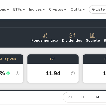
ions
ETFs
Indices
Cryptos
Outils
Liste 
Fondamentaux
Dividendes
Société
R
SUR (12M)
P/E
Cryptocurrencies
3%
11.94
1
Bitcoin
Ethereum
Binance Coin (BNB)
Dogecoin
7 J
30 J
6 M
Solana