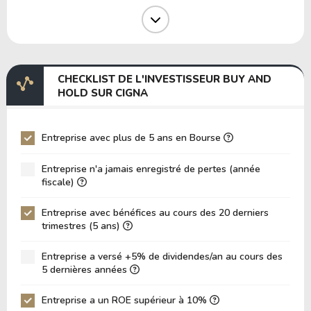
Marge Opérative
3.32%
Marge EBIT
1.71%
Marge EBITDA
2.71%
CHECKLIST DE L'INVESTISSEUR BUY AND
EV/EBITDA
49.95
HOLD SUR CIGNA
EV/EBIT
78.99
P/EBITDA
7.73
Entreprise avec plus de 5 ans en Bourse
P/EBIT
11.00
Entreprise n'a jamais enregistré de pertes (année
P/Actif Total
0.46
fiscale)
VPA (Valeur Comptable par Action)
156.85
Entreprise avec bénéfices au cours des 20 derniers
trimestres (5 ans)
LPA (Bénéfice par Action)
22.40
Rotation des Actifs
0.46
Entreprise a versé +5% de dividendes/an au cours des
5 dernières années
ROE
14.28%
ROIC (RETOUR SUR CAPITAL INVESTI)
Entreprise a un ROE supérieur à 10%
0.00%