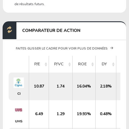
de résultats futurs.
COMPARATEUR DE ACTION
FAITES GLISSER LE CADRE POUR VOIR PLUS DE DONNÉES
CAP
P/E
P/VC
ROE
DY
10.87
1.74
16.04%
2.18%
CI
6.49
1.29
19.93%
0.48%
UHS