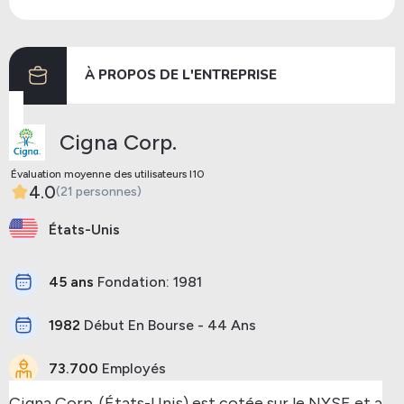
Dividendes
03/06/2024
20/06/2024
À PROPOS DE L'ENTREPRISE
Précédent
Prochaine
Cigna Corp.
Évaluation moyenne des utilisateurs I10
4.0
(21 personnes)
États-Unis
45 ans
Fondation: 1981
1982
Début En Bourse - 44 Ans
73.700
Employés
Cigna Corp. (États-Unis) est cotée sur le NYSE et a