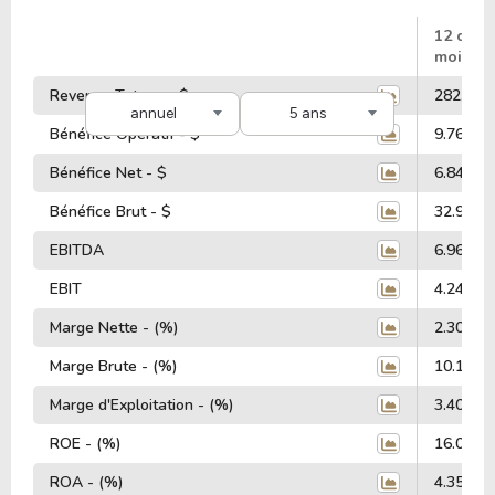
#
12 dern
mois
Revenus Totaux - $
282.38 M
annuel
5 ans
Bénéfice Opératif - $
9.76 Mill
Bénéfice Net - $
6.84 Mill
Bénéfice Brut - $
32.93 Mi
EBITDA
6.96 Mill
EBIT
4.24 Mill
Marge Nette - (%)
2.30%
Marge Brute - (%)
10.11%
Marge d'Exploitation - (%)
3.40%
ROE - (%)
16.04%
ROA - (%)
4.35%