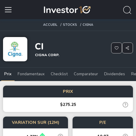
ACCUEIL
STOCKS
CIGNA
CI
CIGNA CORP.
Prix
Fondamentaux
Checklist
Comparateur
Dividendes
Re
PRIX
$275.25
VARIATION SUR (12M)
P/E