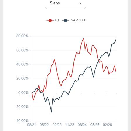
JYNT
5 ans
16.62
2.76
16.63%
0.00%
OPCH
8.00
1.53
19.13%
0.00%
MGLN
37.26
5.74
15.40%
0.00%
PGNY
58.58
7.26
12.40%
0.00%
VAR