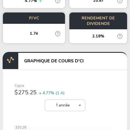
10.87
4.77%
P/VC
RENDEMENT DE
DIVIDENDE
1.74
2.18%
GRAPHIQUE DE COURS D'CI
Cigna
$275.25
+ 4.77%
(1 A)
1 année