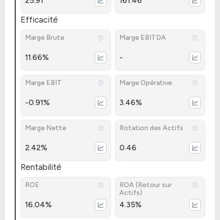
25.91
161.46
Efficacité
Marge Brute
Marge EBITDA
11.66%
-
Marge EBIT
Marge Opérative
-0.91%
3.46%
Marge Nette
Rotation des Actifs
2.42%
0.46
Rentabilité
ROE
ROA (Retour sur
Actifs)
16.04%
4.35%