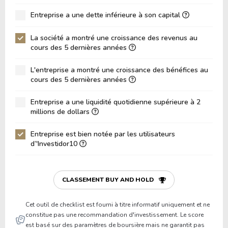
ROA (Retour sur Actifs)
3.77%
Entreprise a une dette inférieure à son capital
Dette Nette / Capitaux Propres
0.56
La société a montré une croissance des revenus au
Dette Nette / EBITDA
11.81
cours des 5 dernières années
Dette Nette / EBIT
18.68
L'entreprise a montré une croissance des bénéfices au
cours des 5 dernières années
Dette Brute / Capitaux Propres
0.74
Capitaux Propres / Actifs
0.26
Entreprise a une liquidité quotidienne supérieure à 2
millions de dollars
Passifs / Actifs
0.73
Entreprise est bien notée par les utilisateurs
Ratio de Liquidité
0.00
d’'Investidor10
P/Fonds de Roulement
0.00
P/Actif Circulant Net
0.00
CLASSEMENT BUY AND HOLD
Cet outil de checklist est fourni à titre informatif uniquement et ne
constitue pas une recommandation d'investissement. Le score
est basé sur des paramètres de boursière mais ne garantit pas