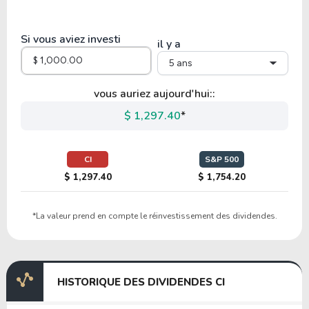
46.42
3.61
7.79%
0.00%
PNTG
Si vous aviez investi
il y a
5 ans
vous auriez aujourd'hui::
$ 1,297.40
*
CI
S&P 500
$ 1,297.40
$ 1,754.20
*La valeur prend en compte le réinvestissement des dividendes.
HISTORIQUE DES DIVIDENDES CI