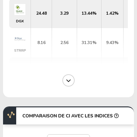
24.48
3.29
13.44%
1.42%
DGX
8.16
2.56
31.31%
9.43%
STRRP
27.16
4.21
15.49%
0.14%
ENSG
27.65
7.74
27.99%
0.00%
CRVL
COMPARAISON DE CI AVEC LES INDICES
36.27
7.59
20.92%
0.00%