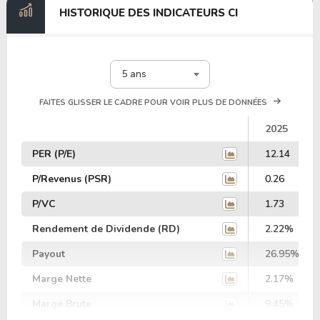
HISTORIQUE DES INDICATEURS CI
5 ans
FAITES GLISSER LE CADRE POUR VOIR PLUS DE DONNÉES
2025
PER (P/E)
12.14
P/Revenus (PSR)
0.26
P/VC
1.73
Rendement de Dividende (RD)
2.22%
Payout
26.95%
Marge Nette
2.17%
Marge Brute
9.45%