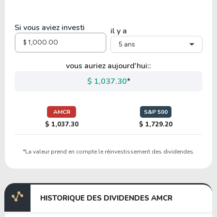
10.28
3.64
35.45%
3.08%
AU
Si vous aviez investi
il y a
5 ans
20.25
2.51
12.40%
0.87%
NUE
vous auriez aujourd'hui::
$ 1,037.30
*
6.01
3.33
55.49%
5.70%
GFI
AMCR
S&P 500
$ 1,037.30
$ 1,729.20
2.39
0.48
19.89%
12.31%
*La valeur prend en compte le réinvestissement des dividendes.
DSWL
30.25
2.77
9.14%
0.97%
HISTORIQUE DES DIVIDENDES AMCR
FCX