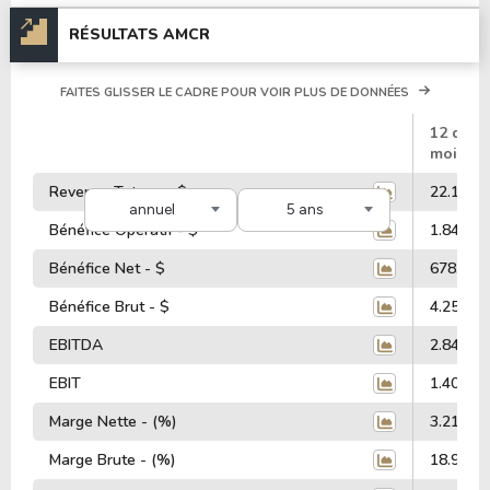
RÉSULTATS AMCR
FAITES GLISSER LE CADRE POUR VOIR PLUS DE DONNÉES
#
12 dern
mois
Revenus Totaux - $
22.19 Mi
annuel
5 ans
Bénéfice Opératif - $
1.84 Mill
Bénéfice Net - $
678.00 M
Bénéfice Brut - $
4.25 Mill
EBITDA
2.84 Mill
EBIT
1.40 Mill
Marge Nette - (%)
3.21%
Marge Brute - (%)
18.98%