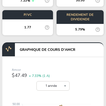
30.50
7.33%
P/VC
RENDEMENT DE
DIVIDENDE
1.77
5.79%
GRAPHIQUE DE COURS D'AMCR
Amcor
$47.49
+ 7.33%
(1 A)
1 année