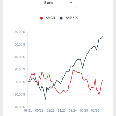
TX
5 ans
79.48
7.32
9.21%
0.20%
CCJ
30.83
21.50
69.74%
0.94%
SHW
11.52
2.80
24.28%
1.10%
NEM
13.76
1.22
8.88%
1.83%
GOLD