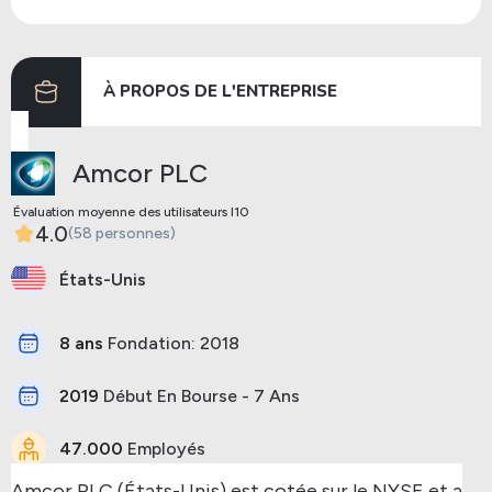
Dividendes
26/02/2024
19/03/2024
À PROPOS DE L'ENTREPRISE
Précédent
Prochaine
Amcor PLC
Évaluation moyenne des utilisateurs I10
4.0
(58 personnes)
États-Unis
8 ans
Fondation: 2018
2019
Début En Bourse - 7 Ans
47.000
Employés
Amcor PLC (États-Unis) est cotée sur le NYSE et a