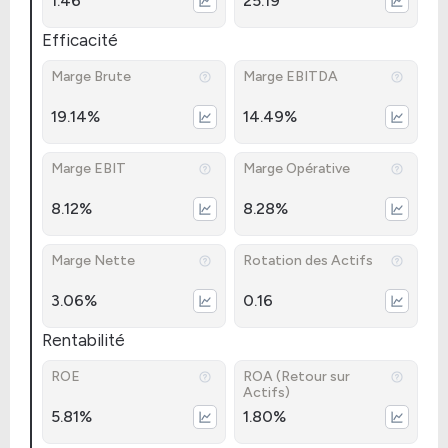
1.46
25.19
Efficacité
Marge Brute
Marge EBITDA
19.14%
14.49%
Marge EBIT
Marge Opérative
8.12%
8.28%
Marge Nette
Rotation des Actifs
3.06%
0.16
Rentabilité
ROE
ROA (Retour sur
Actifs)
5.81%
1.80%