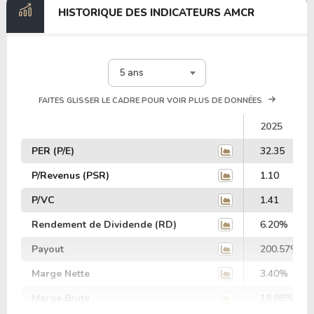
HISTORIQUE DES INDICATEURS AMCR
5 ans
FAITES GLISSER LE CADRE POUR VOIR PLUS DE DONNÉES
2025
PER (P/E)
32.35
P/Revenus (PSR)
1.10
P/VC
1.41
Rendement de Dividende (RD)
6.20%
Payout
200.57%
Marge Nette
3.40%
Marge Brute
18.88%