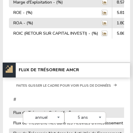
Marge d'Exploitation - (%)
8.57%
ROE - (%)
5.81%
ROA - (%)
1.80%
ROIC (RETOUR SUR CAPITAL INVESTI) - (%)
5.86%
FLUX DE TRÉSORERIE AMCR
FAITES GLISSER LE CADRE POUR VOIR PLUS DE DONNÉES
#
Flux de Trésorerie Opératif - $
annuel
5 ans
Flux de Trésorerie Net dans les Activités d'Investissement - $