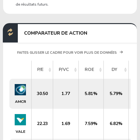
de résultats futurs.
COMPARATEUR DE ACTION
FAITES GLISSER LE CADRE POUR VOIR PLUS DE DONNÉES
CA
P/E
P/VC
ROE
DY
30.50
1.77
5.81%
5.79%
AMCR
22.23
1.69
7.59%
6.82%
VALE