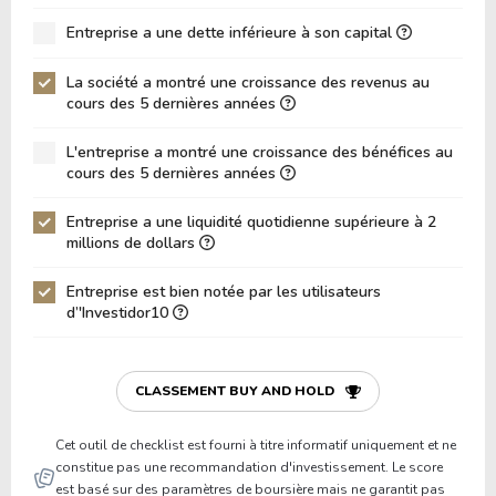
ROA (Retour sur Actifs)
1.38%
Entreprise a une dette inférieure à son capital
Dette Nette / Capitaux Propres
1.11
La société a montré une croissance des revenus au
Dette Nette / EBITDA
30.99
cours des 5 dernières années
Dette Nette / EBIT
134.16
L'entreprise a montré une croissance des bénéfices au
cours des 5 dernières années
Dette Brute / Capitaux Propres
1.18
Capitaux Propres / Actifs
0.32
Entreprise a une liquidité quotidienne supérieure à 2
millions de dollars
Passifs / Actifs
0.68
Entreprise est bien notée par les utilisateurs
Ratio de Liquidité
1.21
d’'Investidor10
P/Fonds de Roulement
12.53
P/Actif Circulant Net
-1.07
CLASSEMENT BUY AND HOLD
Cet outil de checklist est fourni à titre informatif uniquement et ne
constitue pas une recommandation d'investissement. Le score
est basé sur des paramètres de boursière mais ne garantit pas