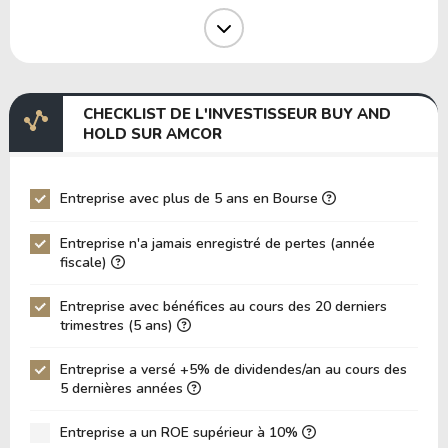
Marge Opérative
8.77%
Marge EBIT
1.91%
Marge EBITDA
8.26%
CHECKLIST DE L'INVESTISSEUR BUY AND
EV/EBITDA
74.16
HOLD SUR AMCOR
EV/EBIT
321.09
P/EBITDA
9.35
Entreprise avec plus de 5 ans en Bourse
P/EBIT
15.81
Entreprise n'a jamais enregistré de pertes (année
P/Actif Total
0.45
fiscale)
VPA (Valeur Comptable par Action)
28.92
Entreprise avec bénéfices au cours des 20 derniers
trimestres (5 ans)
LPA (Bénéfice par Action)
1.26
Rotation des Actifs
0.14
Entreprise a versé +5% de dividendes/an au cours des
5 dernières années
ROE
4.35%
ROIC (RETOUR SUR CAPITAL INVESTI)
Entreprise a un ROE supérieur à 10%
4.96%