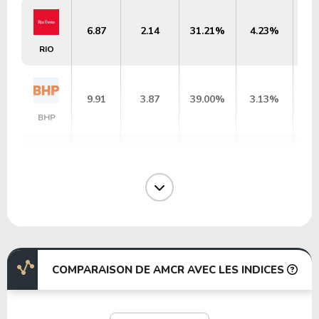
6.87
2.14
31.21%
4.23%
RIO
9.91
3.87
39.00%
3.13%
BHP
31.19
5.51
17.66%
1.30%
LIN
29.17
0.93
3.19%
0.79%
MT
COMPARAISON DE AMCR AVEC LES INDICES
16.80
0.58
3.46%
3.68%