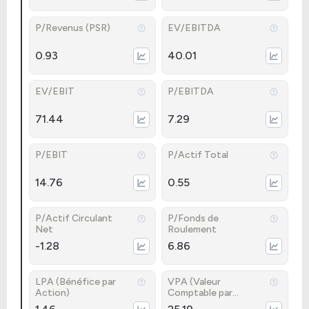
P/Revenus (PSR)
EV/EBITDA
0.93
40.01
EV/EBIT
P/EBITDA
71.44
7.29
P/EBIT
P/Actif Total
14.76
0.55
P/Actif Circulant
P/Fonds de
Net
Roulement
-1.28
6.86
LPA (Bénéfice par
VPA (Valeur
Action)
Comptable par
Action)