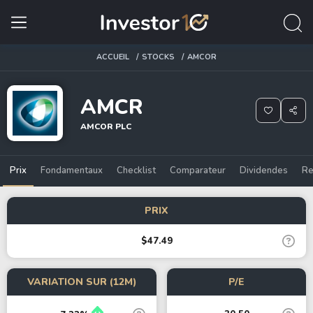
ACCUEIL
STOCKS
AMCOR
AMCR
AMCOR PLC
Prix
Fondamentaux
Checklist
Comparateur
Dividendes
Re
PRIX
$47.49
VARIATION SUR (12M)
P/E