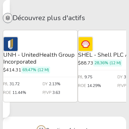
Découvrez plus d'actifs
UNH - UnitedHealth Group
SHEL - Shell PLC 
Incorporated
$88.73
28,36% (12 M)
$414.31
69,47% (12 M)
P/L
9.75
DY
3.
P/L
31.72
DY
2.13%
ROE
14.29%
P/VP
ROE
11.44%
P/VP
3.63