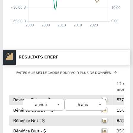
RÉSULTATS CRERF
FAITES GLISSER LE CADRE POUR VOIR PLUS DE DONNÉES
#
12 dern
mois
Revenus Totaux - $
537.15 M
annuel
5 ans
Bénéfice Opératif - $
15.65 Mi
Bénéfice Net - $
8.12 Mill
Bénéfice Brut - $
95.63 Mi