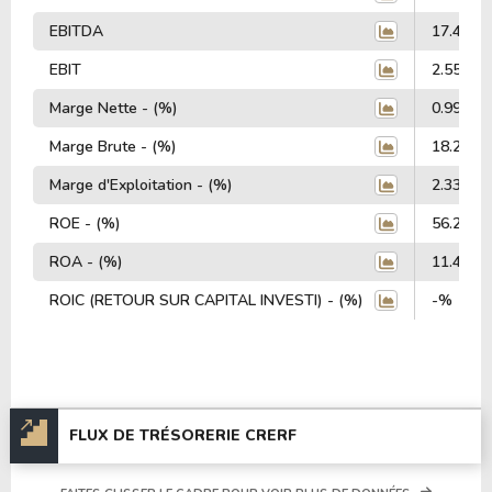
EBITDA
17.49 Mi
EBIT
2.55 Mill
Marge Nette - (%)
0.99%
Marge Brute - (%)
18.21%
Marge d'Exploitation - (%)
2.33%
ROE - (%)
56.21%
ROA - (%)
11.43%
ROIC (RETOUR SUR CAPITAL INVESTI) - (%)
-%
FLUX DE TRÉSORERIE CRERF