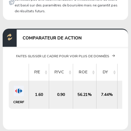
est basé sur des paramètres de boursière mais ne garantit pas
de résultats futurs.
COMPARATEUR DE ACTION
FAITES GLISSER LE CADRE POUR VOIR PLUS DE DONNÉES
CAP
P/E
P/VC
ROE
DY
B
1.60
0.90
56.21%
7.44%
CRERF