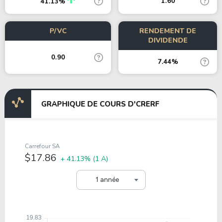
1.60
41.13%
P/VC
RENDEMENT DE
DIVIDENDE
0.90
7.44%
GRAPHIQUE DE COURS D'CRERF
Carrefour SA
$17.86
+ 41.13%
(1 A)
1 année