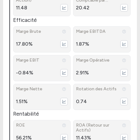
Action)
Comptable par
Action)
11.48
20.42
Efficacité
Marge Brute
Marge EBITDA
17.80%
1.87%
Marge EBIT
Marge Opérative
-0.84%
2.91%
Marge Nette
Rotation des Actifs
1.51%
0.74
Rentabilité
ROE
ROA (Retour sur
Actifs)
56.21%
11.43%