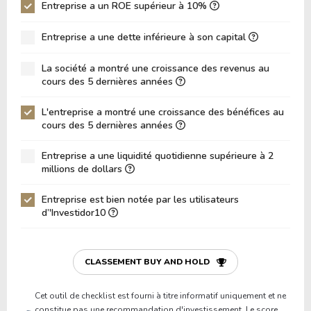
ROIC (RETOUR SUR CAPITAL INVESTI)
Entreprise a un ROE supérieur à 10%
0.00%
ROA (Retour sur Actifs)
2.32%
Entreprise a une dette inférieure à son capital
Dette Nette / Capitaux Propres
0.06
La société a montré une croissance des revenus au
Dette Nette / EBITDA
0.27
cours des 5 dernières années
Dette Nette / EBIT
0.52
L'entreprise a montré une croissance des bénéfices au
cours des 5 dernières années
Dette Brute / Capitaux Propres
0.64
Capitaux Propres / Actifs
0.20
Entreprise a une liquidité quotidienne supérieure à 2
millions de dollars
Passifs / Actifs
0.79
Entreprise est bien notée par les utilisateurs
Ratio de Liquidité
0.00
d’'Investidor10
P/Fonds de Roulement
0.00
P/Actif Circulant Net
0.00
CLASSEMENT BUY AND HOLD
Cet outil de checklist est fourni à titre informatif uniquement et ne
constitue pas une recommandation d'investissement. Le score