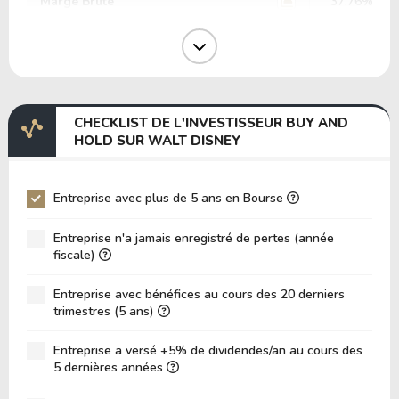
Marge Brute
37.76%
Marge Opérative
14.65%
Marge EBIT
10.96%
Marge EBITDA
17.16%
CHECKLIST DE L'INVESTISSEUR BUY AND
EV/EBITDA
56.59
HOLD SUR WALT DISNEY
EV/EBIT
88.64
P/EBITDA
10.63
Entreprise avec plus de 5 ans en Bourse
P/EBIT
14.73
Entreprise n'a jamais enregistré de pertes (année
P/Actif Total
1.03
fiscale)
VPA (Valeur Comptable par Action)
63.74
Entreprise avec bénéfices au cours des 20 derniers
trimestres (5 ans)
LPA (Bénéfice par Action)
6.90
Rotation des Actifs
0.11
Entreprise a versé +5% de dividendes/an au cours des
5 dernières années
ROE
10.82%