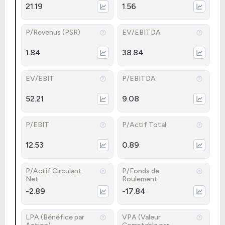
21.19
1.56
P/Revenus (PSR)
EV/EBITDA
1.84
38.84
EV/EBIT
P/EBITDA
52.21
9.08
P/EBIT
P/Actif Total
12.53
0.89
P/Actif Circulant
P/Fonds de
Net
Roulement
-2.89
-17.84
LPA (Bénéfice par
VPA (Valeur