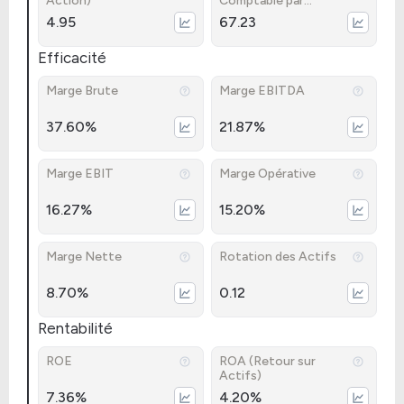
Action)
Comptable par
Action)
4.95
67.23
Efficacité
Marge Brute
Marge EBITDA
37.60%
21.87%
Marge EBIT
Marge Opérative
16.27%
15.20%
Marge Nette
Rotation des Actifs
8.70%
0.12
Rentabilité
ROE
ROA (Retour sur
Actifs)
7.36%
4.20%