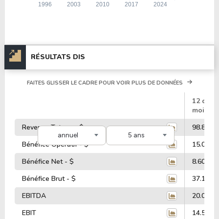
RÉSULTATS DIS
FAITES GLISSER LE CADRE POUR VOIR PLUS DE DONNÉES
#
12 dern
mois
Revenus Totaux - $
98.86 Mi
annuel
5 ans
Bénéfice Opératif - $
15.03 Mi
Bénéfice Net - $
8.60 Mill
Bénéfice Brut - $
37.17 Mi
EBITDA
20.07 Mi
EBIT
14.55 Mi