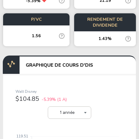
21.19
-5.39%
P/VC
RENDEMENT DE
DIVIDENDE
1.56
1.43%
GRAPHIQUE DE COURS D'DIS
Walt Disney
$104.85
-5.39%
(1 A)
1 année