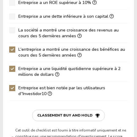
ROIC (RETOUR SUR CAPITAL INVESTI)
Entreprise a un ROE supérieur à 10%
3.96%
ROA (Retour sur Actifs)
6.28%
Entreprise a une dette inférieure à son capital
Dette Nette / Capitaux Propres
0.26
La société a montré une croissance des revenus au
Dette Nette / EBITDA
7.68
cours des 5 dernières années
Dette Nette / EBIT
12.04
L'entreprise a montré une croissance des bénéfices au
cours des 5 dernières années
Dette Brute / Capitaux Propres
0.31
Capitaux Propres / Actifs
0.58
Entreprise a une liquidité quotidienne supérieure à 2
millions de dollars
Passifs / Actifs
0.42
Entreprise est bien notée par les utilisateurs
Ratio de Liquidité
0.71
d’'Investidor10
P/Fonds de Roulement
-19.05
P/Actif Circulant Net
-3.22
CLASSEMENT BUY AND HOLD
Cet outil de checklist est fourni à titre informatif uniquement et ne
constitue pas une recommandation d'investissement. Le score