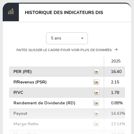
HISTORIQUE DES INDICATEURS DIS
5 ans
FAITES GLISSER LE CADRE POUR VOIR PLUS DE DONNÉES
2025
PER (P/E)
16.40
P/Revenus (PSR)
2.15
P/VC
1.78
Rendement de Dividende (RD)
0.88%
Payout
14.43%
Marge Nette
13.14%