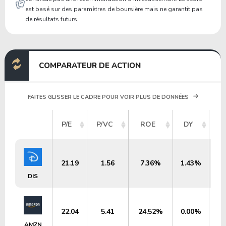
est basé sur des paramètres de boursière mais ne garantit pas
de résultats futurs.
COMPARATEUR DE ACTION
FAITES GLISSER LE CADRE POUR VOIR PLUS DE DONNÉES
C
P/E
P/VC
ROE
DY
21.19
1.56
7.36%
1.43%
DIS
22.04
5.41
24.52%
0.00%
AMZN