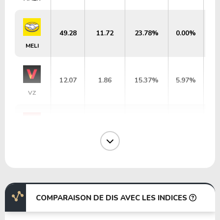
49.28
11.72
23.78%
0.00%
MELI
12.07
1.86
15.37%
5.97%
VZ
22.08
0.00
-%
2.69%
MCD
38.98
8.78
22.52%
0.87%
WMT
COMPARAISON DE DIS AVEC LES INDICES