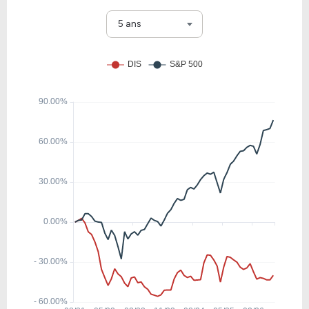
30.24
19.42
64.22%
0.72%
V
5 ans
47.54
12.54
26.38%
0.72%
COST
22.72
10.29
45.27%
0.00%
NFLX
7.65
1.28
16.78%
4.67%
T
20.32
1.82
8.96%
0.82%
BABA