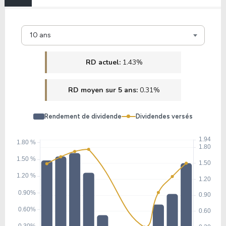
29.90
19.29
64.52%
0.00%
10 ans
CMG
RD actuel:
1.43%
17.55
3.29
18.77%
2.30%
RD moyen sur 5 ans:
0.31%
TMUS
Rendement de dividende
Dividendes versés