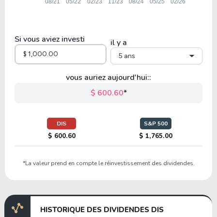
61.35
-15.86
-25.86%
2.31%
SBUX
Si vous aviez investi
il y a
5 ans
25.00
25.25
100.99%
2.63%
HD
vous auriez aujourd'hui::
$ 600.60
*
8.06
1.00
12.45%
5.21%
CMCSA
DIS
S&P 500
$ 600.60
$ 1,765.00
19.30
4.06
21.04%
3.11%
*La valeur prend en compte le réinvestissement des dividendes.
TGT
6.15
1.24
20.24%
6.76%
HISTORIQUE DES DIVIDENDES DIS
TBB