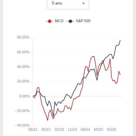
CPRT
5 ans
32.76
3.11
9.51%
6.27%
RHI
22.08
3.19
14.45%
0.00%
GMAB
19.65
5.88
29.91%
0.00%
FLT
30.02
13.96
46.50%
2.92%
WMG