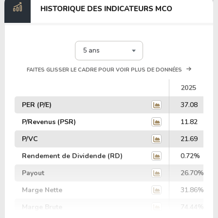
HISTORIQUE DES INDICATEURS MCO
5 ans
FAITES GLISSER LE CADRE POUR VOIR PLUS DE DONNÉES
2025
PER (P/E)
37.08
P/Revenus (PSR)
11.82
P/VC
21.69
Rendement de Dividende (RD)
0.72%
Payout
26.70%
Marge Nette
31.86%
Marge Brute
74.44%