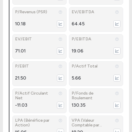
P/Revenus (PSR)
EV/EBITDA
10.18
64.45
EV/EBIT
P/EBITDA
71.01
19.06
P/EBIT
P/Actif Total
21.50
5.66
P/Actif Circulant
P/Fonds de
Net
Roulement
-11.03
130.35
LPA (Bénéfice par
VPA (Valeur
Action)
Comptable par
Action)