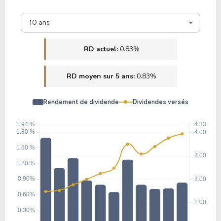
12.99
3.08
23.70%
0.00%
10 ans
HCSG
RD actuel:
0.83%
34.21
5.03
14.71%
0.00%
RD moyen sur 5 ans:
0.83%
TIF
Rendement de dividende
Dividendes versés
18.85
2.12
11.22%
4.46%
III