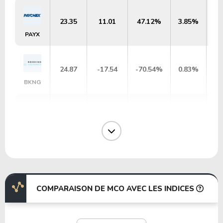
23.35
11.01
47.12%
3.85%
PAYX
24.87
-17.54
-70.54%
0.83%
BKNG
34.15
12.70
37.19%
1.89%
ROL
255.95
73.57
28.74%
1.56%
WM
COMPARAISON DE MCO AVEC LES INDICES
17.56
3.10
17.67%
0.00%