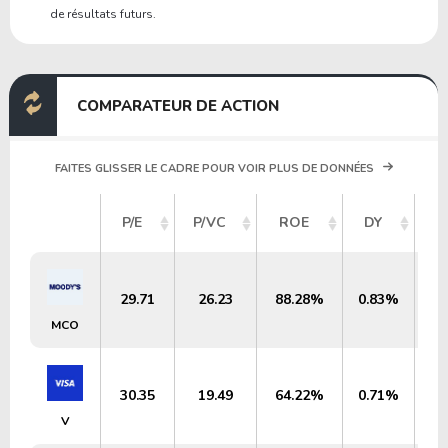
de résultats futurs.
COMPARATEUR DE ACTION
FAITES GLISSER LE CADRE POUR VOIR PLUS DE DONNÉES
C
P/E
P/VC
ROE
DY
29.71
26.23
88.28%
0.83%
MCO
30.35
19.49
64.22%
0.71%
V