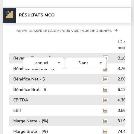
RÉSULTATS MCO
FAITES GLISSER LE CADRE POUR VOIR PLUS DE DONNÉES
#
12 dern
mois
Revenus Totaux - $
8.16 Mill
annuel
5 ans
Bénéfice Opératif - $
3.76 Mill
Bénéfice Net - $
2.80 Mill
Bénéfice Brut - $
6.12 Mill
EBITDA
4.36 Mill
EBIT
3.86 Mill
Marge Nette - (%)
31.93%
Marge Brute - (%)
74.40%