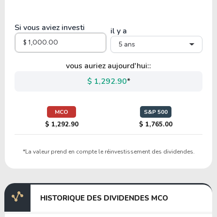
29.66
4.54
15.30%
1.22%
EFX
Si vous aviez investi
il y a
5 ans
21.00
6.06
28.86%
0.00%
EXLS
vous auriez aujourd'hui::
$ 1,292.90
*
19.52
4.59
23.53%
0.81%
TTEK
MCO
S&P 500
$ 1,292.90
$ 1,765.00
23.84
1.48
6.19%
1.24%
*La valeur prend en compte le réinvestissement des dividendes.
PKOH
104.71
1.95
1.87%
0.21%
HISTORIQUE DES DIVIDENDES MCO
VSEC