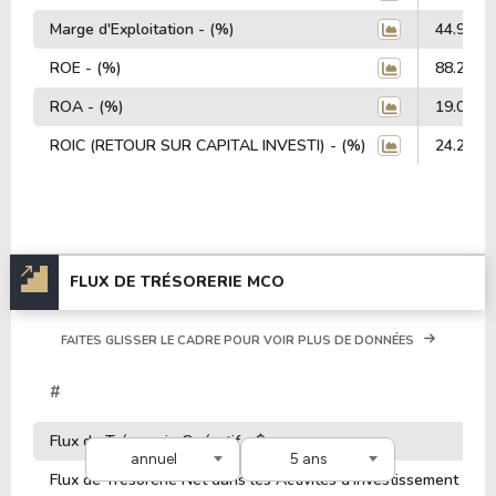
Marge d'Exploitation - (%)
44.90%
ROE - (%)
88.28%
ROA - (%)
19.05%
ROIC (RETOUR SUR CAPITAL INVESTI) - (%)
24.20%
FLUX DE TRÉSORERIE MCO
FAITES GLISSER LE CADRE POUR VOIR PLUS DE DONNÉES
#
Flux de Trésorerie Opératif - $
annuel
5 ans
Flux de Trésorerie Net dans les Activités d'Investissement - $