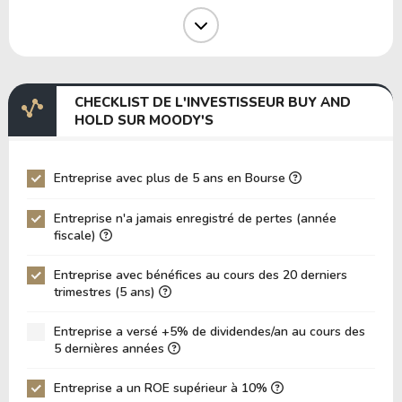
Marge Opérative
44.86%
Marge EBIT
39.02%
Marge EBITDA
45.58%
CHECKLIST DE L'INVESTISSEUR BUY AND
EV/EBITDA
103.93
HOLD SUR MOODY'S
EV/EBIT
121.42
P/EBITDA
23.44
Entreprise avec plus de 5 ans en Bourse
P/EBIT
26.73
Entreprise n'a jamais enregistré de pertes (année
P/Actif Total
5.76
fiscale)
VPA (Valeur Comptable par Action)
23.62
Entreprise avec bénéfices au cours des 20 derniers
trimestres (5 ans)
LPA (Bénéfice par Action)
13.81
Rotation des Actifs
0.12
Entreprise a versé +5% de dividendes/an au cours des
5 dernières années
ROE
58.48%
ROIC (RETOUR SUR CAPITAL INVESTI)
Entreprise a un ROE supérieur à 10%
22.08%