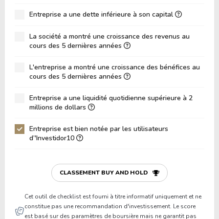
ROA (Retour sur Actifs)
15.53%
Entreprise a une dette inférieure à son capital
Dette Nette / Capitaux Propres
1.08
La société a montré une croissance des revenus au
Dette Nette / EBITDA
5.28
cours des 5 dernières années
Dette Nette / EBIT
6.17
L'entreprise a montré une croissance des bénéfices au
cours des 5 dernières années
Dette Brute / Capitaux Propres
1.66
Capitaux Propres / Actifs
0.27
Entreprise a une liquidité quotidienne supérieure à 2
millions de dollars
Passifs / Actifs
0.73
Entreprise est bien notée par les utilisateurs
Ratio de Liquidité
1.74
d’'Investidor10
P/Fonds de Roulement
38.52
P/Actif Circulant Net
-13.19
CLASSEMENT BUY AND HOLD
Cet outil de checklist est fourni à titre informatif uniquement et ne
constitue pas une recommandation d'investissement. Le score
est basé sur des paramètres de boursière mais ne garantit pas