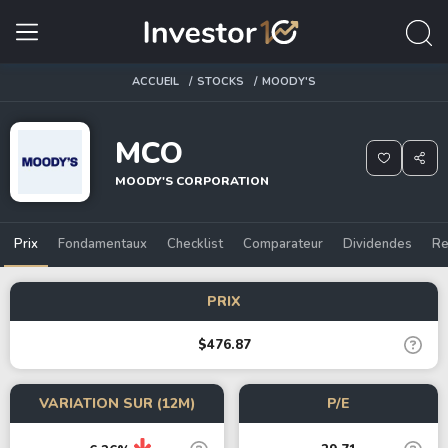
ACCUEIL
STOCKS
MOODY'S
MCO
MOODY'S CORPORATION
Prix
Fondamentaux
Checklist
Comparateur
Dividendes
Re
PRIX
$476.87
VARIATION SUR (12M)
P/E