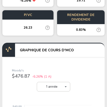
29.71
-6.26%
P/VC
RENDEMENT DE
DIVIDENDE
26.23
0.83%
GRAPHIQUE DE COURS D'MCO
Moody's
$476.87
-6.26%
(1 A)
1 année