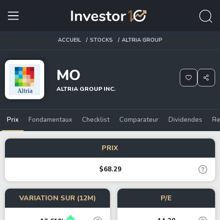
ACCUEIL
STOCKS
ALTRIA GROUP
MO
ALTRIA GROUP INC.
Prix
Fondamentaux
Checklist
Comparateur
Dividendes
Re
PRIX
$68.29
VARIATION SUR (12M)
P/E