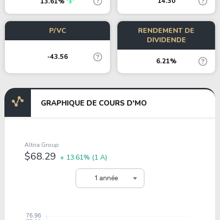
14.30
13.61%
P/VC
RENDEMENT DE
DIVIDENDE
-43.56
6.21%
GRAPHIQUE DE COURS D'MO
Altria Group
$68.29
+ 13.61%
(1 A)
1 année