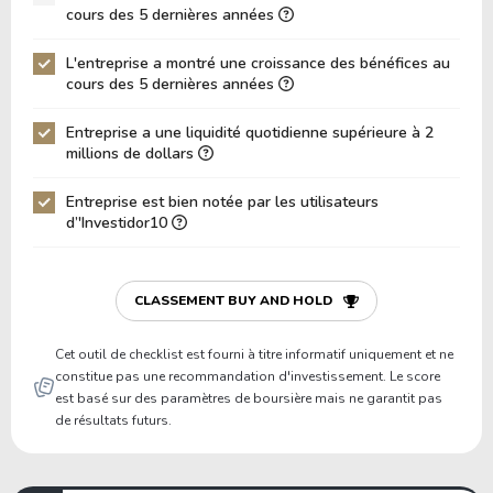
Dette Nette / EBITDA
10.19
cours des 5 dernières années
Dette Nette / EBIT
10.49
L'entreprise a montré une croissance des bénéfices au
cours des 5 dernières années
Dette Brute / Capitaux Propres
-6.99
Capitaux Propres / Actifs
-0.10
Entreprise a une liquidité quotidienne supérieure à 2
millions de dollars
Passifs / Actifs
1.10
Entreprise est bien notée par les utilisateurs
Ratio de Liquidité
0.65
d’'Investidor10
P/Fonds de Roulement
-35.54
P/Actif Circulant Net
-3.52
CLASSEMENT BUY AND HOLD
Cet outil de checklist est fourni à titre informatif uniquement et ne
constitue pas une recommandation d'investissement. Le score
est basé sur des paramètres de boursière mais ne garantit pas
de résultats futurs.