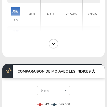
20.93
6.18
29.54%
2.95%
PG
7.96
6.63
83.27%
3.62%
UL
9.98
1.99
19.95%
3.90%
BTI
COMPARAISON DE MO AVEC LES INDICES
36.16
130.16
359.89%
2.27%
CL
5 ans
41.34
9.39
22.72%
0.00%