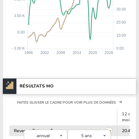
RÉSULTATS MO
FAITES GLISSER LE CADRE POUR VOIR PLUS DE DONNÉES
#
12 dern
mois
Revenus Totaux - $
20.44 Mi
annuel
5 ans