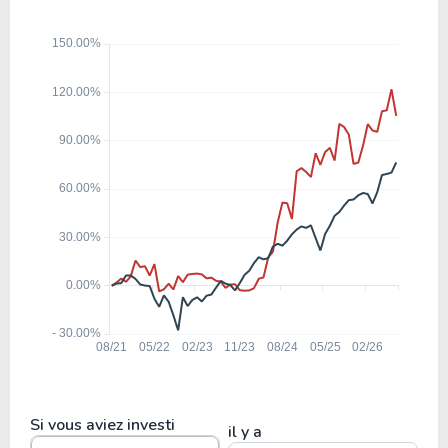
MNST
22.94
-25.23
-109.96%
0.53%
COKE
26.80
-34.43
-128.46%
3.11%
PM
18.52
19.32
104.32%
4.66%
KMB
68.79
9.06
13.17%
3.19%
MDLZ
Si vous aviez investi
il y a