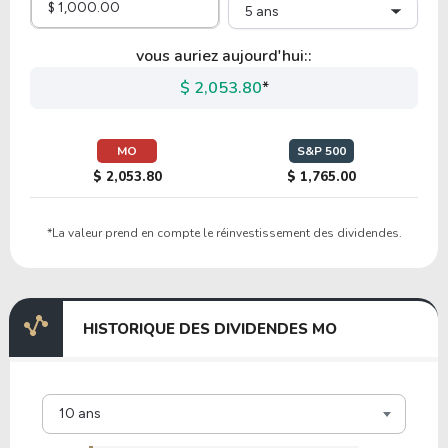
5 ans
21.21
1.57
7.41%
2.66%
ADM
vous auriez aujourd'hui::
$ 2,053.80
*
22.79
6.78
29.73%
2.74%
K
MO
S&P 500
$ 2,053.80
$ 1,765.00
21.89
50.99
232.94%
4.71%
*La valeur prend en compte le réinvestissement des dividendes.
CLX
29.40
1.72
5.86%
4.68%
HISTORIQUE DES DIVIDENDES MO
HRL
17.59
6.77
38.45%
2.77%
10 ans
TSCO