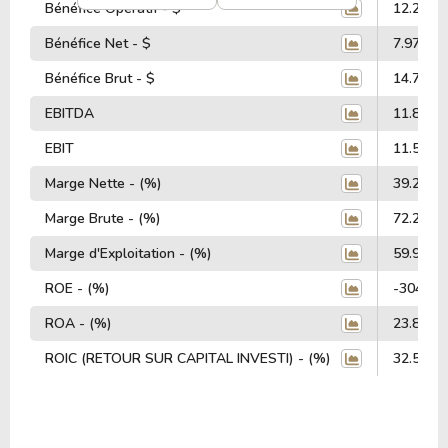
Bénéfice Opératif - $
12.26 Mi
Bénéfice Net - $
7.97 Mill
Bénéfice Brut - $
14.77 Mi
EBITDA
11.81 Mi
EBIT
11.57 Mi
Marge Nette - (%)
39.25%
Marge Brute - (%)
72.26%
Marge d'Exploitation - (%)
59.98%
ROE - (%)
-304.55
ROA - (%)
23.89%
ROIC (RETOUR SUR CAPITAL INVESTI) - (%)
32.51%