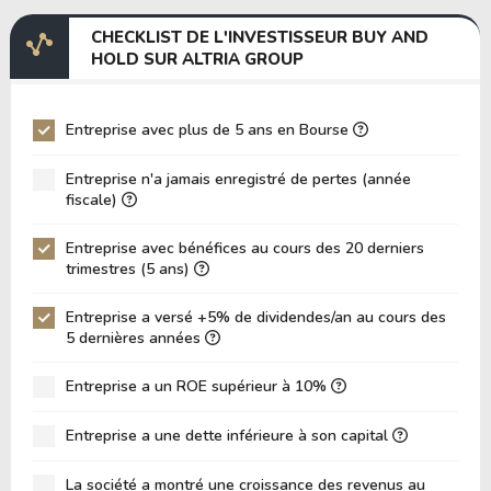
Marge EBITDA
37.98%
CHECKLIST DE L'INVESTISSEUR BUY AND
EV/EBITDA
69.56
HOLD SUR ALTRIA GROUP
EV/EBIT
71.56
P/EBITDA
8.51
Entreprise avec plus de 5 ans en Bourse
P/EBIT
8.72
Entreprise n'a jamais enregistré de pertes (année
P/Actif Total
2.63
fiscale)
VPA (Valeur Comptable par Action)
-2.06
Entreprise avec bénéfices au cours des 20 derniers
trimestres (5 ans)
LPA (Bénéfice par Action)
4.14
Rotation des Actifs
0.15
Entreprise a versé +5% de dividendes/an au cours des
5 dernières années
ROE
-201.25%
ROIC (RETOUR SUR CAPITAL INVESTI)
Entreprise a un ROE supérieur à 10%
27.68%
ROA (Retour sur Actifs)
19.84%
Entreprise a une dette inférieure à son capital
Dette Nette / Capitaux Propres
-5.70
La société a montré une croissance des revenus au