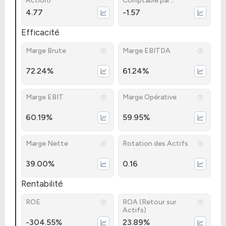
Action)
Comptable par
Action)
4.77
-1.57
Efficacité
Marge Brute
Marge EBITDA
72.24%
61.24%
Marge EBIT
Marge Opérative
60.19%
59.95%
Marge Nette
Rotation des Actifs
39.00%
0.16
Rentabilité
ROE
ROA (Retour sur
Actifs)
-304.55%
23.89%