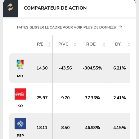
COMPARATEUR DE ACTION
FAITES GLISSER LE CADRE POUR VOIR PLUS DE DONNÉES
P/E
P/VC
ROE
DY
14.30
-43.56
-304.55%
6.21%
MO
25.97
9.70
37.36%
2.41%
KO
18.11
8.50
46.93%
4.15%
PEP