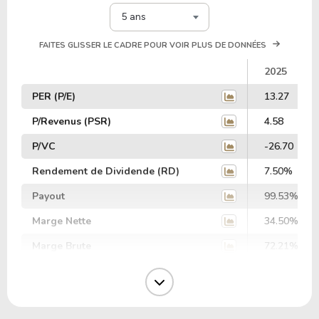
5 ans
FAITES GLISSER LE CADRE POUR VOIR PLUS DE DONNÉES
2025
PER (P/E)
13.27
P/Revenus (PSR)
4.58
P/VC
-26.70
Rendement de Dividende (RD)
7.50%
Payout
99.53%
Marge Nette
34.50%
Marge Brute
72.21%
Marge Opérative
59.76%
Marge EBIT
36.92%