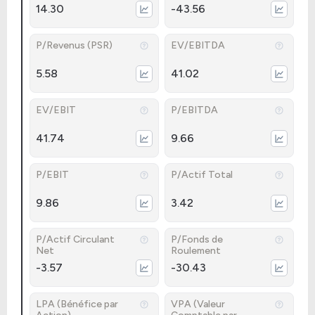
14.30
-43.56
P/Revenus (PSR)
EV/EBITDA
5.58
41.02
EV/EBIT
P/EBITDA
41.74
9.66
P/EBIT
P/Actif Total
9.86
3.42
P/Actif Circulant
P/Fonds de
Net
Roulement
-3.57
-30.43
LPA (Bénéfice par
VPA (Valeur