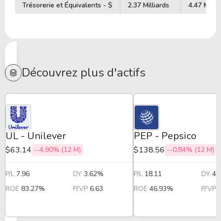
Trésorerie et Équivalents - $
2.37 Milliards
4.47 Millia
Découvrez plus d'actifs
UL - Unilever
PEP - Pepsico
$63.14
$138.56
--4,90% (12 M)
--0,84% (12 M)
P/L
7.96
DY
3.62%
P/L
18.11
DY
4.
ROE
83.27%
P/VP
6.63
ROE
46.93%
P/VP