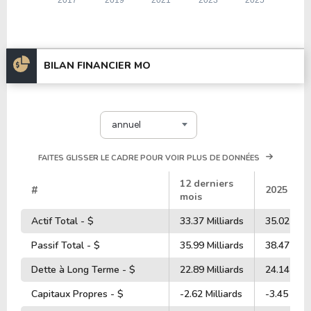
BILAN FINANCIER MO
annuel
FAITES GLISSER LE CADRE POUR VOIR PLUS DE DONNÉES
12 derniers
#
2025
mois
Actif Total - $
33.37 Milliards
35.02 Mill
Passif Total - $
35.99 Milliards
38.47 Mill
Dette à Long Terme - $
22.89 Milliards
24.14 Mill
Capitaux Propres - $
-2.62 Milliards
-3.45 Milli