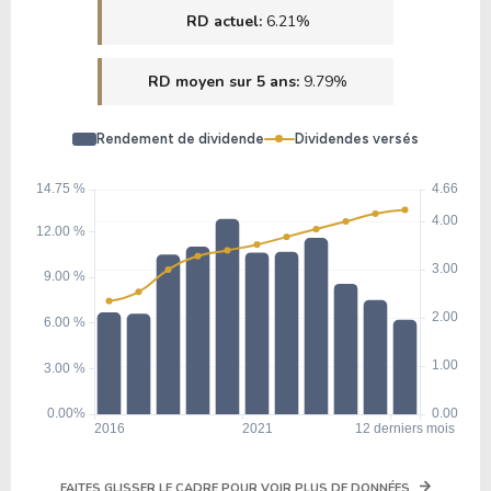
RD actuel:
6.21%
13.99
1.78
12.72%
1.54%
RD moyen sur 5 ans:
9.79%
BUD
Rendement de dividende
Dividendes versés
35.91
1.13
3.16%
3.45%
TSN
16.36
4.73
28.89%
10.17%
FIZZ
FAITES GLISSER LE CADRE POUR VOIR PLUS DE DONNÉES