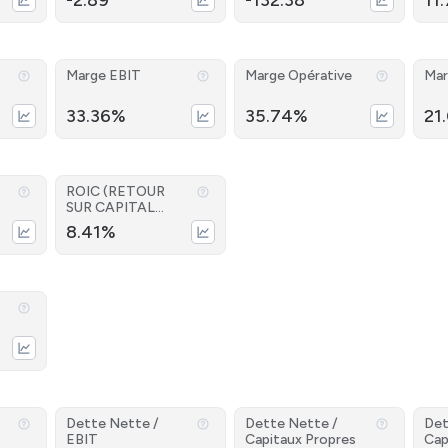
-2.89
-132.38
11
Marge EBIT
Marge Opérative
Mar
33.36%
35.74%
21
ROIC (RETOUR
SUR CAPITAL
INVESTI)
8.41%
Dette Nette /
Dette Nette /
Det
EBIT
Capitaux Propres
Cap