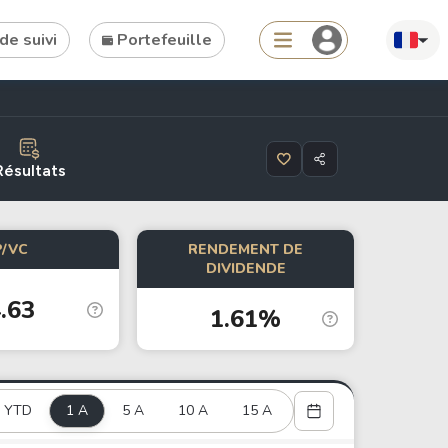
de suivi
Portefeuille
Search
Résultats
P/VC
RENDEMENT DE
Tools
DIVIDENDE
.63
Dividend Schedule
1.61%
Stock Rankings
ETF Rankings
Crypto Rankings
YTD
1 A
5 A
10 A
15 A