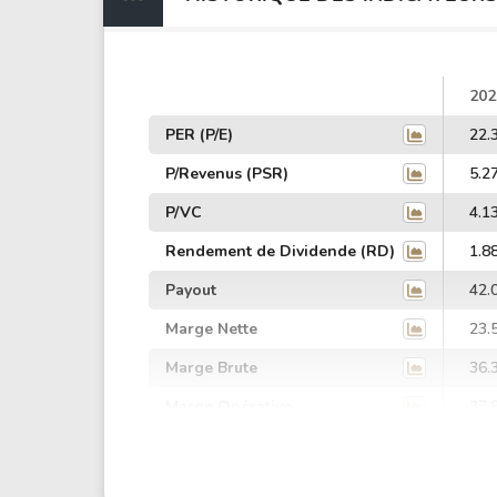
202
PER (P/E)
22.
P/Revenus (PSR)
5.2
P/VC
4.1
Rendement de Dividende (RD)
1.8
Payout
42.
Marge Nette
23.
Marge Brute
36.
Marge Opérative
37.
Marge EBIT
32.
Marge EBITDA
44.