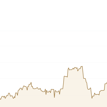
Cardano
l
See all