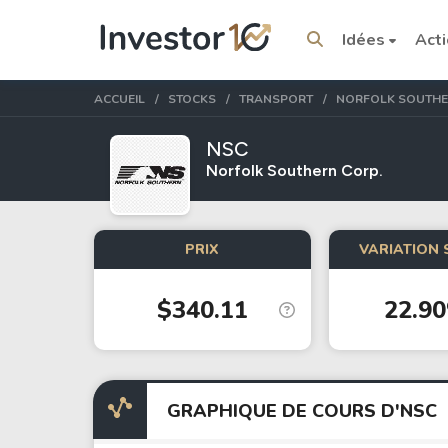
Idées
Act
ACCUEIL
STOCKS
TRANSPORT
NORFOLK SOUTH
NSC
Norfolk Southern Corp.
Sujets tendance
PRIX
VARIATION 
Stocks
ETFs
$340.11
22.9
Tesla
VOO
Apple
IVV
Amazon
SPY
Google
VTI
GRAPHIQUE DE COURS D'NSC
Meta
QQQ