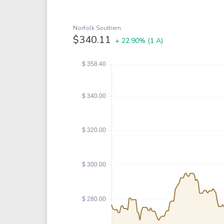
Coca-Cola
VEA
See all
See al
Norfolk Southern
$340.11
+ 22.90%
(1 A)