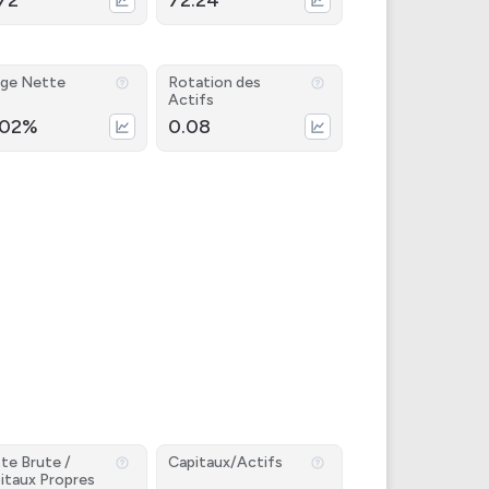
.72
72.24
ge Nette
Rotation des
Actifs
.02%
0.08
te Brute /
Capitaux/Actifs
itaux Propres