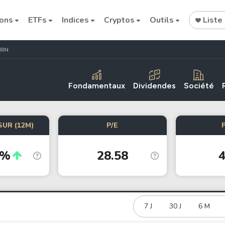
ions
ETFs
Indices
Cryptos
Outils
Liste 
ERN
Fondamentaux
Dividendes
Société
SUR (12M)
P/E
Cryptocurrencies
0%
28.58
4
Bitcoin
Ethereum
Binance Coin (BNB)
Dogecoin
7 J
30 J
6 M
Solana