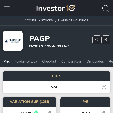
ACCUEIL
STOCKS
PLAINS GP HOLDINGS
PAGP
PLAINS GP HOLDINGS L.P.
Prix
Fondamentaux
Checklist
Comparateur
Dividendes
Ré
PRIX
$24.99
VARIATION SUR (12M)
P/E