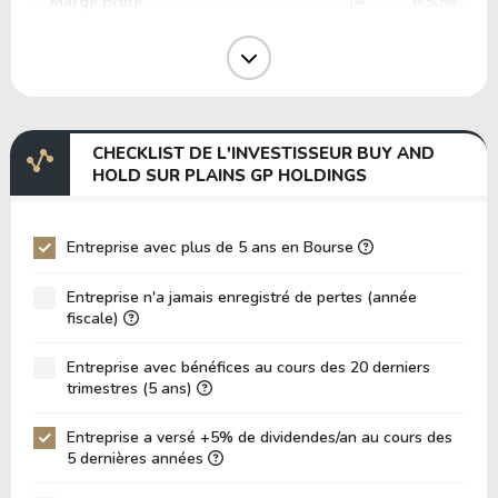
Marge Brute
6.50%
Marge Opérative
3.10%
Marge EBIT
4.34%
Marge EBITDA
6.77%
CHECKLIST DE L'INVESTISSEUR BUY AND
EV/EBITDA
21.63
HOLD SUR PLAINS GP HOLDINGS
EV/EBIT
33.76
P/EBITDA
1.27
Entreprise avec plus de 5 ans en Bourse
P/EBIT
1.92
Entreprise n'a jamais enregistré de pertes (année
P/Actif Total
0.11
fiscale)
VPA (Valeur Comptable par Action)
71.80
Entreprise avec bénéfices au cours des 20 derniers
trimestres (5 ans)
LPA (Bénéfice par Action)
1.31
Rotation des Actifs
0.34
Entreprise a versé +5% de dividendes/an au cours des
5 dernières années
ROE
1.82%