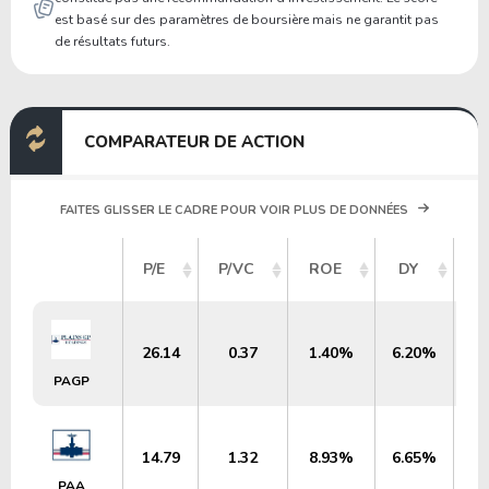
est basé sur des paramètres de boursière mais ne garantit pas
de résultats futurs.
COMPARATEUR DE ACTION
FAITES GLISSER LE CADRE POUR VOIR PLUS DE DONNÉES
C
P/E
P/VC
ROE
DY
26.14
0.37
1.40%
6.20%
PAGP
14.79
1.32
8.93%
6.65%
PAA