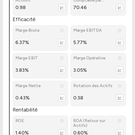
Action)
Comptable par
Action)
0.98
70.46
Efficacité
Marge Brute
Marge EBITDA
6.37%
5.77%
Marge EBIT
Marge Opérative
3.83%
3.05%
Marge Nette
Rotation des Actifs
0.43%
0.38
Rentabilité
ROE
ROA (Retour sur
Actifs)
1.40%
0.60%