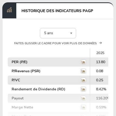
HISTORIQUE DES INDICATEURS PAGP
5 ans
FAITES GLISSER LE CADRE POUR VOIR PLUS DE DONNÉES
2025
PER (P/E)
13.80
P/Revenus (PSR)
0.08
P/VC
0.25
Rendement de Dividende (RD)
8.42%
Payout
116.20%
Marge Nette
0.59%