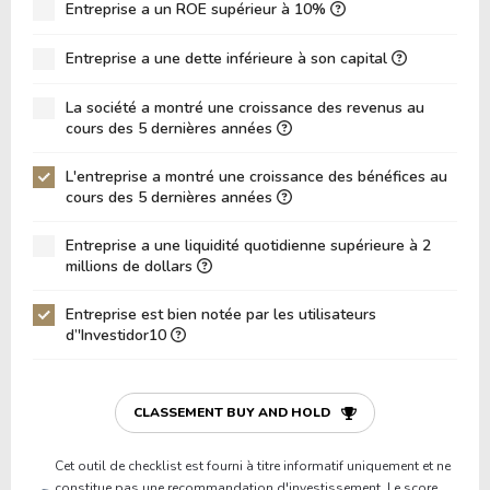
ROIC (RETOUR SUR CAPITAL INVESTI)
Entreprise a un ROE supérieur à 10%
5.15%
ROA (Retour sur Actifs)
0.83%
Entreprise a une dette inférieure à son capital
Dette Nette / Capitaux Propres
0.73
La société a montré une croissance des revenus au
Dette Nette / EBITDA
14.50
cours des 5 dernières années
Dette Nette / EBIT
22.64
L'entreprise a montré une croissance des bénéfices au
cours des 5 dernières années
Dette Brute / Capitaux Propres
0.75
Capitaux Propres / Actifs
0.45
Entreprise a une liquidité quotidienne supérieure à 2
millions de dollars
Passifs / Actifs
0.55
Entreprise est bien notée par les utilisateurs
Ratio de Liquidité
0.96
d’'Investidor10
P/Fonds de Roulement
-25.74
P/Actif Circulant Net
-0.41
CLASSEMENT BUY AND HOLD
Cet outil de checklist est fourni à titre informatif uniquement et ne
constitue pas une recommandation d'investissement. Le score