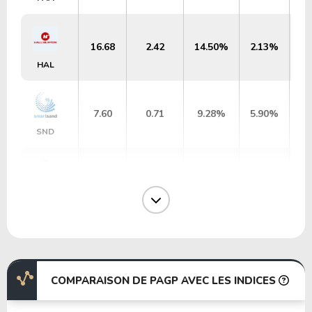
16.68
2.42
14.50%
2.13%
HAL
7.60
0.71
9.28%
5.90%
SND
57.12
2.39
4.19%
0.94%
SEI
0.01
0.00
6.63%
0.00%
TDW-WT
COMPARAISON DE PAGP AVEC LES INDICES