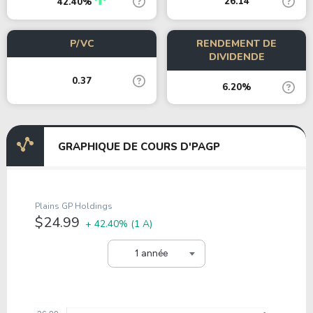
26.14
42.40%
P/VC
RENDEMENT DE
DIVIDENDE
0.37
6.20%
GRAPHIQUE DE COURS D'PAGP
Plains GP Holdings
$24.99
+ 42.40%
(1 A)
1 année