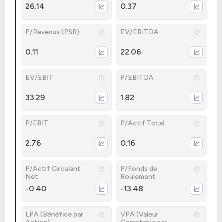
26.14
0.37
P/Revenus (PSR)
EV/EBITDA
0.11
22.06
EV/EBIT
P/EBITDA
33.29
1.82
P/EBIT
P/Actif Total
2.76
0.16
P/Actif Circulant
P/Fonds de
Net
Roulement
-0.40
-13.48
LPA (Bénéfice par
VPA (Valeur