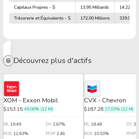
Capitaux Propres - $
13.95 Milliards
14.22 Mill
Trésorerie et Équivalents - $
172.00 Millions
329.00 Mi
Découvrez plus d'actifs
XOM - Exxon Mobil
CVX - Chevron
$153.15
$187.28
49,00% (12 M)
27,03% (12 M)
P/L
19.49
DY
2.67%
P/L
18.48
DY
3.
ROE
12.63%
P/VP
2.46
ROE
10.53%
P/VP