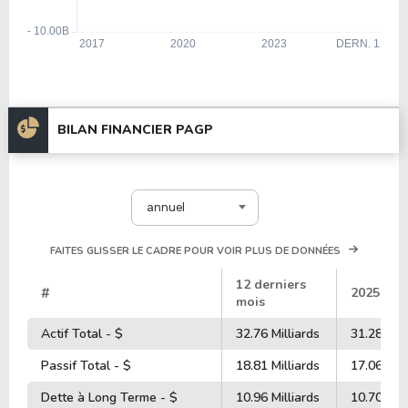
BILAN FINANCIER PAGP
annuel
FAITES GLISSER LE CADRE POUR VOIR PLUS DE DONNÉES
12 derniers
#
2025
mois
Actif Total - $
32.76 Milliards
31.28 Mill
Passif Total - $
18.81 Milliards
17.06 Mill
Dette à Long Terme - $
10.96 Milliards
10.70 Mill