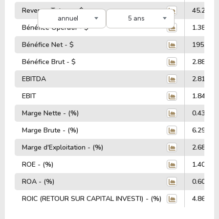
Revenus Totaux - $
45.25 Mi
annuel
5 ans
Bénéfice Opératif - $
1.38 Mill
Bénéfice Net - $
195.00 M
Bénéfice Brut - $
2.88 Mill
EBITDA
2.81 Mill
EBIT
1.84 Mill
Marge Nette - (%)
0.43%
Marge Brute - (%)
6.29%
Marge d'Exploitation - (%)
2.68%
ROE - (%)
1.40%
ROA - (%)
0.60%
ROIC (RETOUR SUR CAPITAL INVESTI) - (%)
4.86%