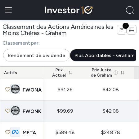
Classement des Actions Américaines les
1
de entreprises du secteur
Moins Chères - Graham
Classement par:
Rendement de dividende
Plus Abordables - Graham
Prix
Prix Juste
Actifs
Actuel
de Graham
$91.26
$42.08
FWONA
$99.69
$42.08
FWONK
$589.48
$248.78
META