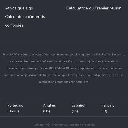
Ativos que sigo
Calculatrice du Premier Million
Calculatrice d'intérêts
composés
Investor10
n'a pas pour objectif de recommander et/ou de suggérer l'achat d'actifs. Notre site
a un caractère purement informatif et éducatif, apportant toujours des informations
provenant de sources publiques (B3, CVM et RI des entreprises, etc.), de ce fait, nous ne
sommes pas responsables de toute décision que l'investisseur pourrait prendre à partir des
informations contenues sur notre site.
Portugais
Anglais
Español
Français
(Brésil)
(US)
(ES)
(FR)
Copyright © Investidor10. Tous droits réservés