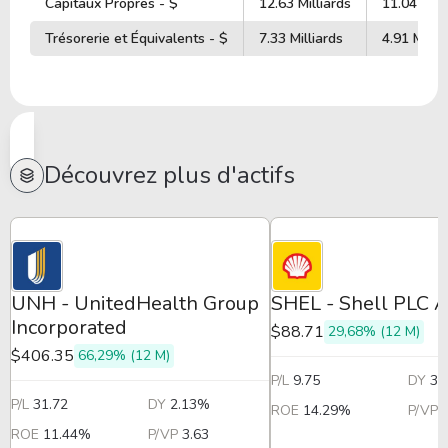
Capitaux Propres - $
12.63 Milliards
11.04 Mill
Trésorerie et Équivalents - $
7.33 Milliards
4.91 Millia
Découvrez plus d'actifs
UNH - UnitedHealth Group
SHEL - Shell PLC 
Incorporated
$88.71
29,68% (12 M)
$406.35
66,29% (12 M)
P/L
9.75
DY
3.
P/L
31.72
DY
2.13%
ROE
14.29%
P/VP
ROE
11.44%
P/VP
3.63