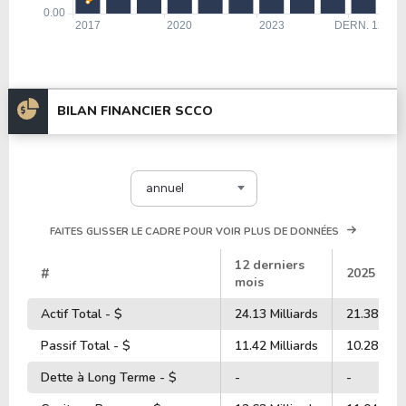
BILAN FINANCIER SCCO
annuel
FAITES GLISSER LE CADRE POUR VOIR PLUS DE DONNÉES
12 derniers
#
2025
mois
Actif Total - $
24.13 Milliards
21.38 Mill
Passif Total - $
11.42 Milliards
10.28 Mill
Dette à Long Terme - $
-
-