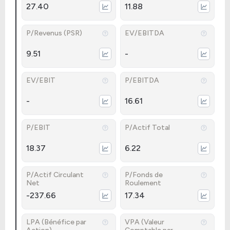
27.40
11.88
P/Revenus (PSR)
EV/EBITDA
9.51
-
EV/EBIT
P/EBITDA
-
16.61
P/EBIT
P/Actif Total
18.37
6.22
P/Actif Circulant
P/Fonds de
Net
Roulement
-237.66
17.34
LPA (Bénéfice par
VPA (Valeur