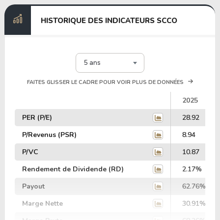
HISTORIQUE DES INDICATEURS SCCO
5 ans
FAITES GLISSER LE CADRE POUR VOIR PLUS DE DONNÉES
2025
PER (P/E)
28.92
P/Revenus (PSR)
8.94
P/VC
10.87
Rendement de Dividende (RD)
2.17%
Payout
62.76%
Marge Nette
30.91%