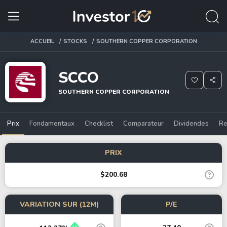
ACCUEIL
STOCKS
SOUTHERN COPPER CORPORATION
SCCO
SOUTHERN COPPER CORPORATION
Prix
Fondamentaux
Checklist
Comparateur
Dividendes
Re
PRIX
$200.68
VARIATION SUR (12M)
P/E