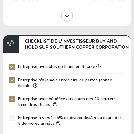
Marge Brute
68.36%
Marge Opérative
52.17%
Marge EBIT
49.36%
Marge EBITDA
54.73%
CHECKLIST DE L'INVESTISSEUR BUY AND
EV/EBITDA
0.00
HOLD SUR SOUTHERN COPPER CORPORATION
EV/EBIT
0.00
P/EBITDA
17.75
Entreprise avec plus de 5 ans en Bourse
P/EBIT
20.29
Entreprise n'a jamais enregistré de pertes (année
P/Actif Total
5.61
fiscale)
VPA (Valeur Comptable par Action)
13.17
Entreprise avec bénéfices au cours des 20 derniers
trimestres (5 ans)
LPA (Bénéfice par Action)
4.95
Rotation des Actifs
0.18
Entreprise a versé +5% de dividendes/an au cours des
5 dernières années
ROE
37.58%