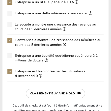
ROIC (RETOUR SUR CAPITAL INVESTI)
Entreprise a un ROE supérieur à 10%
0.00%
ROA (Retour sur Actifs)
19.40%
Entreprise a une dette inférieure à son capital
Dette Nette / Capitaux Propres
0.00
La société a montré une croissance des revenus au
Dette Nette / EBITDA
0.00
cours des 5 dernières années
Dette Nette / EBIT
0.00
L'entreprise a montré une croissance des bénéfices au
cours des 5 dernières années
Dette Brute / Capitaux Propres
0.00
Capitaux Propres / Actifs
0.52
Entreprise a une liquidité quotidienne supérieure à 2
millions de dollars
Passifs / Actifs
0.48
Entreprise est bien notée par les utilisateurs
Ratio de Liquidité
0.00
d’'Investidor10
P/Fonds de Roulement
0.00
P/Actif Circulant Net
0.00
CLASSEMENT BUY AND HOLD
Cet outil de checklist est fourni à titre informatif uniquement et ne
constitue pas une recommandation d'investissement. Le score