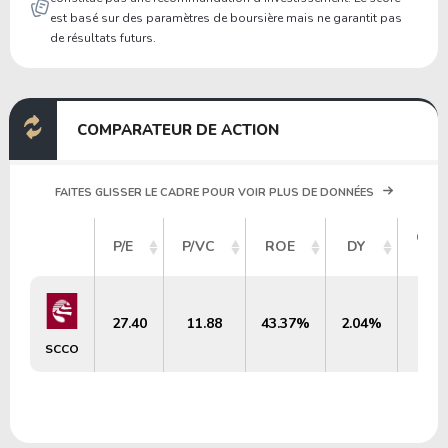
est basé sur des paramètres de boursière mais ne garantit pas
de résultats futurs.
COMPARATEUR DE ACTION
FAITES GLISSER LE CADRE POUR VOIR PLUS DE DONNÉES
CAP
P/E
P/VC
ROE
DY
B
27.40
11.88
43.37%
2.04%
SCCO