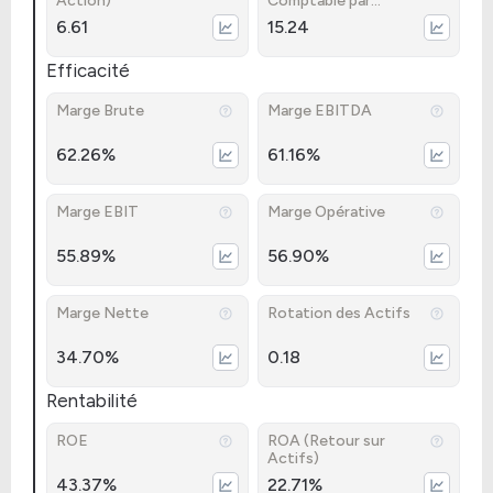
Action)
Comptable par
Action)
6.61
15.24
Efficacité
Marge Brute
Marge EBITDA
62.26%
61.16%
Marge EBIT
Marge Opérative
55.89%
56.90%
Marge Nette
Rotation des Actifs
34.70%
0.18
Rentabilité
ROE
ROA (Retour sur
Actifs)
43.37%
22.71%