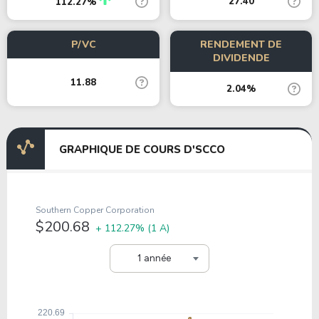
27.40
112.27%
P/VC
RENDEMENT DE
DIVIDENDE
11.88
2.04%
GRAPHIQUE DE COURS D'SCCO
Southern Copper Corporation
$200.68
+ 112.27%
(1 A)
1 année