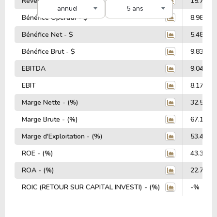
Revenus Totaux - $
15.79 Mi
annuel
5 ans
Bénéfice Opératif - $
8.98 Mill
Bénéfice Net - $
5.48 Mill
Bénéfice Brut - $
9.83 Mill
EBITDA
9.04 Mill
EBIT
8.17 Mill
Marge Nette - (%)
32.59%
Marge Brute - (%)
67.16%
Marge d'Exploitation - (%)
53.49%
ROE - (%)
43.37%
ROA - (%)
22.71%
ROIC (RETOUR SUR CAPITAL INVESTI) - (%)
-%