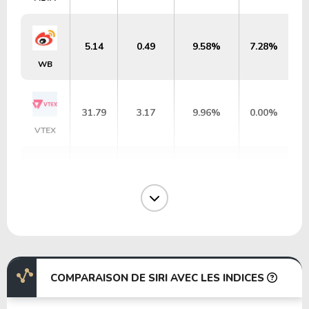
5.14
0.49
9.58%
7.28%
WB
31.79
3.17
9.96%
0.00%
VTEX
13.75
-41.77
-303.83%
1.99%
MTCH
2.38
0.17
7.08%
0.00%
DISH
COMPARAISON DE SIRI AVEC LES INDICES