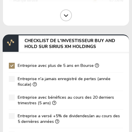
Marge Brute
47.04%
Marge Opérative
22.28%
Marge EBIT
11.22%
Marge EBITDA
18.10%
CHECKLIST DE L'INVESTISSEUR BUY AND
EV/EBITDA
46.76
HOLD SUR SIRIUS XM HOLDINGS
EV/EBIT
75.46
P/EBITDA
3.15
Entreprise avec plus de 5 ans en Bourse
P/EBIT
4.37
Entreprise n'a jamais enregistré de pertes (année
P/Actif Total
0.24
fiscale)
VPA (Valeur Comptable par Action)
34.21
Entreprise avec bénéfices au cours des 20 derniers
trimestres (5 ans)
LPA (Bénéfice par Action)
2.38
Rotation des Actifs
0.08
Entreprise a versé +5% de dividendes/an au cours des
5 dernières années
ROE
6.96%