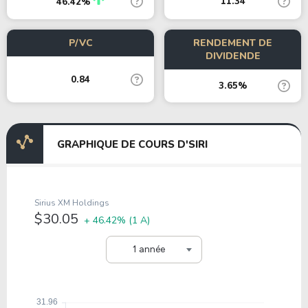
11.34
46.42%
P/VC
RENDEMENT DE
DIVIDENDE
0.84
3.65%
GRAPHIQUE DE COURS D'SIRI
Sirius XM Holdings
$30.05
+ 46.42%
(1 A)
1 année