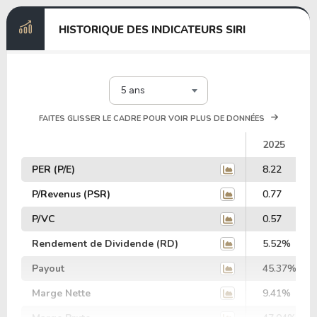
HISTORIQUE DES INDICATEURS SIRI
5 ans
FAITES GLISSER LE CADRE POUR VOIR PLUS DE DONNÉES
2025
PER (P/E)
8.22
P/Revenus (PSR)
0.77
P/VC
0.57
Rendement de Dividende (RD)
5.52%
Payout
45.37%
Marge Nette
9.41%