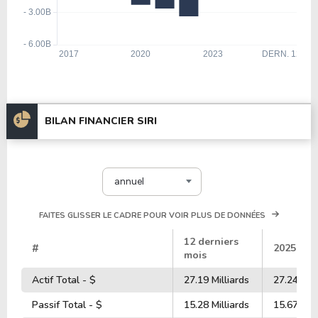
BILAN FINANCIER SIRI
annuel
FAITES GLISSER LE CADRE POUR VOIR PLUS DE DONNÉES
12 derniers
#
2025
mois
Actif Total - $
27.19 Milliards
27.24 Mill
Passif Total - $
15.28 Milliards
15.67 Mill