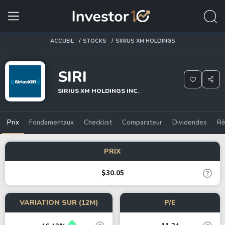
ACCUEIL
STOCKS
SIRIUS XM HOLDINGS
SIRI
SIRIUS XM HOLDINGS INC.
Prix
Fondamentaux
Checklist
Comparateur
Dividendes
Ré
PRIX
$30.05
VARIATION SUR (12M)
P/E