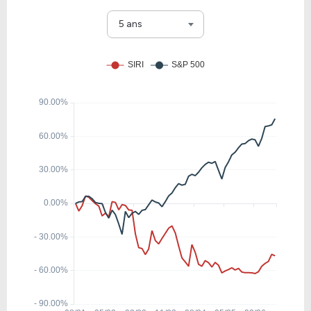
7.04
0.53
7.50%
0.00%
LSXMK
5 ans
12.29
0.79
6.41%
0.00%
THRY
16.43
2.42
14.70%
5.37%
IPG
7.07
-3.08
-43.53%
0.00%
ANTE
13.50
1.65
12.25%
0.72%
NWSA