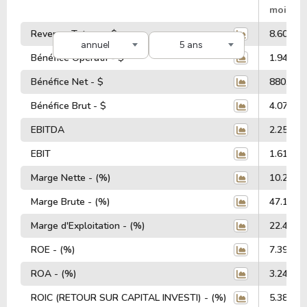
mois
Revenus Totaux - $
8.60 Mill
annuel
5 ans
Bénéfice Opératif - $
1.94 Mill
Bénéfice Net - $
880.00 M
Bénéfice Brut - $
4.07 Mill
EBITDA
2.25 Mill
EBIT
1.61 Mill
Marge Nette - (%)
10.28%
Marge Brute - (%)
47.16%
Marge d'Exploitation - (%)
22.46%
ROE - (%)
7.39%
ROA - (%)
3.24%
ROIC (RETOUR SUR CAPITAL INVESTI) - (%)
5.38%