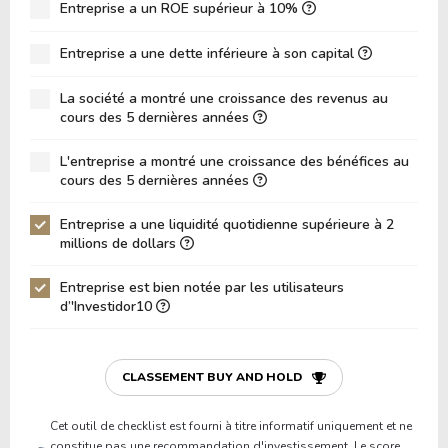
ROIC (RETOUR SUR CAPITAL INVESTI)
Entreprise a un ROE supérieur à 10%
5.14%
ROA (Retour sur Actifs)
2.96%
Entreprise a une dette inférieure à son capital
Dette Nette / Capitaux Propres
0.74
La société a montré une croissance des revenus au
Dette Nette / EBITDA
21.55
cours des 5 dernières années
Dette Nette / EBIT
34.77
L'entreprise a montré une croissance des bénéfices au
cours des 5 dernières années
Dette Brute / Capitaux Propres
0.75
Capitaux Propres / Actifs
0.42
Entreprise a une liquidité quotidienne supérieure à 2
millions de dollars
Passifs / Actifs
0.58
Entreprise est bien notée par les utilisateurs
Ratio de Liquidité
0.30
d’'Investidor10
P/Fonds de Roulement
-3.92
P/Actif Circulant Net
-0.69
CLASSEMENT BUY AND HOLD
Cet outil de checklist est fourni à titre informatif uniquement et ne
constitue pas une recommandation d'investissement. Le score