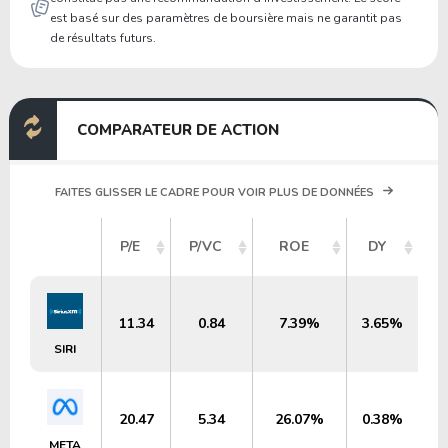
est basé sur des paramètres de boursière mais ne garantit pas
de résultats futurs.
COMPARATEUR DE ACTION
FAITES GLISSER LE CADRE POUR VOIR PLUS DE DONNÉES
C
P/E
P/VC
ROE
DY
11.34
0.84
7.39%
3.65%
SIRI
20.47
5.34
26.07%
0.38%
META