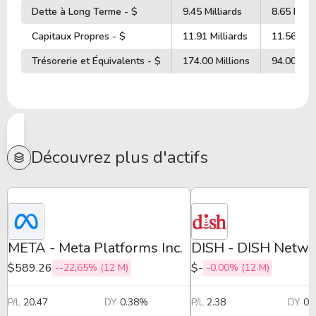
Dette à Long Terme - $
9.45 Milliards
8.65 Milli
Capitaux Propres - $
11.91 Milliards
11.56 Mill
Trésorerie et Équivalents - $
174.00 Millions
94.00 Mill
Découvrez plus d'actifs
META - Meta Platforms Inc.
DISH - DISH Netwo
$589.26
$-
--22,65% (12 M)
-0,00% (12 M)
P/L
20.47
DY
0.38%
P/L
2.38
DY
0.