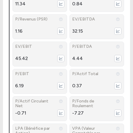
11.34
0.84
P/Revenus (PSR)
EV/EBITDA
1.16
32.15
EV/EBIT
P/EBITDA
45.42
4.44
P/EBIT
P/Actif Total
6.19
0.37
P/Actif Circulant
P/Fonds de
Net
Roulement
-0.71
-7.27
LPA (Bénéfice par
VPA (Valeur