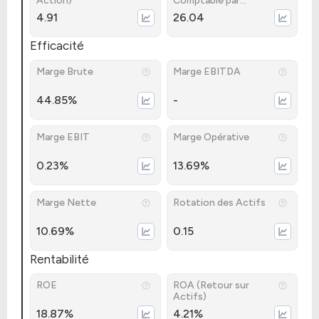
Action)
Comptable par
Action)
4.91
26.04
Efficacité
Marge Brute
Marge EBITDA
44.85%
-
Marge EBIT
Marge Opérative
0.23%
13.69%
Marge Nette
Rotation des Actifs
10.69%
0.15
Rentabilité
ROE
ROA (Retour sur
Actifs)
18.87%
4.21%