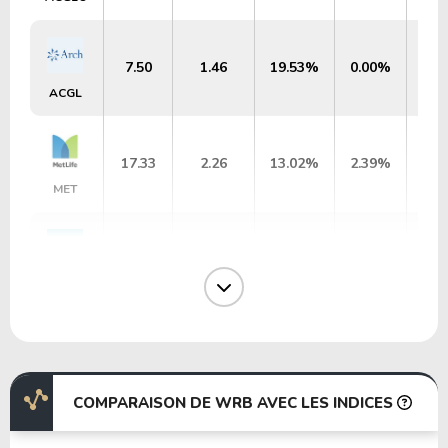
7.50
1.46
19.53%
0.00%
ACGL
17.33
2.26
13.02%
2.39%
MET
1.98
0.17
8.50%
9.25%
BHFAL
11.79
2.21
18.79%
8.92%
AMSF
COMPARAISON DE WRB AVEC LES INDICES