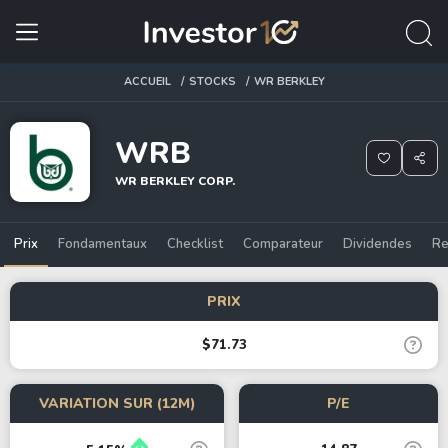
ACCUEIL
STOCKS
WR BERKLEY
WRB
WR BERKLEY CORP.
Prix
Fondamentaux
Checklist
Comparateur
Dividendes
Re
PRIX
$71.73
VARIATION SUR (12M)
P/E