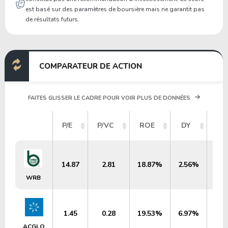
est basé sur des paramètres de boursière mais ne garantit pas
de résultats futurs.
COMPARATEUR DE ACTION
FAITES GLISSER LE CADRE POUR VOIR PLUS DE DONNÉES
CA
P/E
P/VC
ROE
DY
14.87
2.81
18.87%
2.56%
WRB
1.45
0.28
19.53%
6.97%
ACGLO