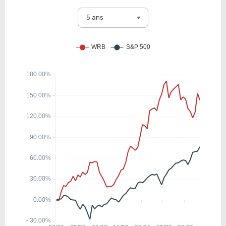
8.18
1.63
19.96%
2.05%
CINF
5 ans
3.70
0.47
12.82%
6.75%
UNMA
21.87
5.96
27.24%
0.99%
MMC
19.46
1.26
6.50%
2.15%
UNM
3.70
0.77
20.79%
3.98%
LNC