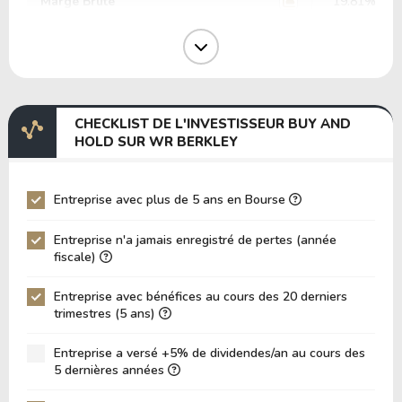
Marge Brute
19.81%
Marge Opérative
15.87%
Marge EBIT
0.24%
Marge EBITDA
0.00%
CHECKLIST DE L'INVESTISSEUR BUY AND
EV/EBITDA
0.00
HOLD SUR WR BERKLEY
EV/EBIT
355.32
P/EBITDA
15.51
Entreprise avec plus de 5 ans en Bourse
P/EBIT
15.12
Entreprise n'a jamais enregistré de pertes (année
P/Actif Total
0.63
fiscale)
VPA (Valeur Comptable par Action)
24.30
Entreprise avec bénéfices au cours des 20 derniers
trimestres (5 ans)
LPA (Bénéfice par Action)
4.46
Rotation des Actifs
0.08
Entreprise a versé +5% de dividendes/an au cours des
5 dernières années
ROE
18.34%