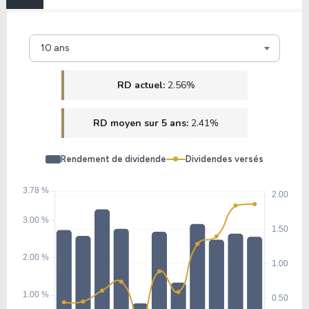
1.61
0.74
45.62%
1.37%
10 ans
TIPT
RD actuel:
2.56%
11.76
0.00
-%
0.66%
RD moyen sur 5 ans:
2.41%
GL
Rendement de dividende
Dividendes versés