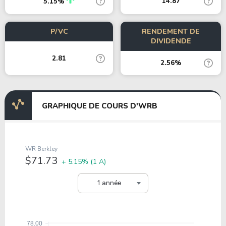
14.87
5.15%
P/VC
RENDEMENT DE
DIVIDENDE
2.81
2.56%
GRAPHIQUE DE COURS D'WRB
WR Berkley
$71.73
+ 5.15%
(1 A)
1 année