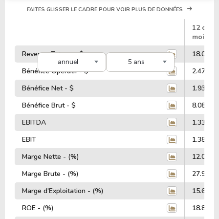
FAITES GLISSER LE CADRE POUR VOIR PLUS DE DONNÉES
#
12 dern
mois
Revenus Totaux - $
18.01 Mi
annuel
5 ans
Bénéfice Opératif - $
2.47 Mill
Bénéfice Net - $
1.93 Mill
Bénéfice Brut - $
8.08 Mill
EBITDA
1.33 Mill
EBIT
1.38 Mill
Marge Nette - (%)
12.00%
Marge Brute - (%)
27.95%
Marge d'Exploitation - (%)
15.64%
ROE - (%)
18.87%