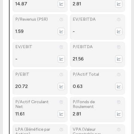
14.87
2.81
P/Revenus (PSR)
EV/EBITDA
1.59
-
EV/EBIT
P/EBITDA
-
21.56
P/EBIT
P/Actif Total
20.72
0.63
P/Actif Circulant
P/Fonds de
Net
Roulement
11.61
2.81
LPA (Bénéfice par
VPA (Valeur