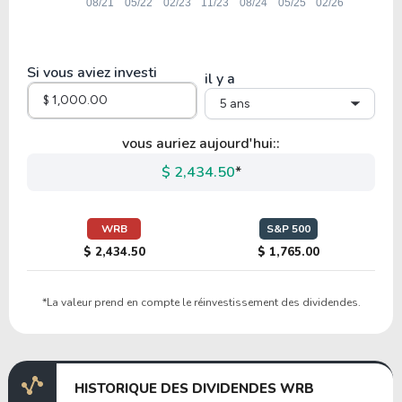
8.91
1.98
22.23%
1.63%
HIG
Si vous aviez investi
il y a
5 ans
2.59
0.32
12.36%
7.39%
SIGIP
vous auriez aujourd'hui::
$ 2,434.50
*
10.73
1.26
11.73%
0.00%
MKL
WRB
S&P 500
$ 2,434.50
$ 1,765.00
15.22
2.12
13.95%
3.65%
*La valeur prend en compte le réinvestissement des dividendes.
ITIC
11.40
1.55
13.59%
1.77%
HISTORIQUE DES DIVIDENDES WRB
SIGI