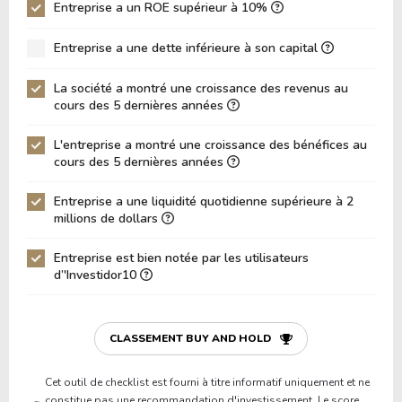
ROIC (RETOUR SUR CAPITAL INVESTI)
Entreprise a un ROE supérieur à 10%
0.00%
ROA (Retour sur Actifs)
4.04%
Entreprise a une dette inférieure à son capital
Dette Nette / Capitaux Propres
-2.67
La société a montré une croissance des revenus au
Dette Nette / EBITDA
0.00
cours des 5 dernières années
Dette Nette / EBIT
-2,860.11
L'entreprise a montré une croissance des bénéfices au
cours des 5 dernières années
Dette Brute / Capitaux Propres
0.29
Capitaux Propres / Actifs
0.22
Entreprise a une liquidité quotidienne supérieure à 2
millions de dollars
Passifs / Actifs
0.78
Entreprise est bien notée par les utilisateurs
Ratio de Liquidité
1.39
d’'Investidor10
P/Fonds de Roulement
2.82
P/Actif Circulant Net
11.52
CLASSEMENT BUY AND HOLD
Cet outil de checklist est fourni à titre informatif uniquement et ne
constitue pas une recommandation d'investissement. Le score