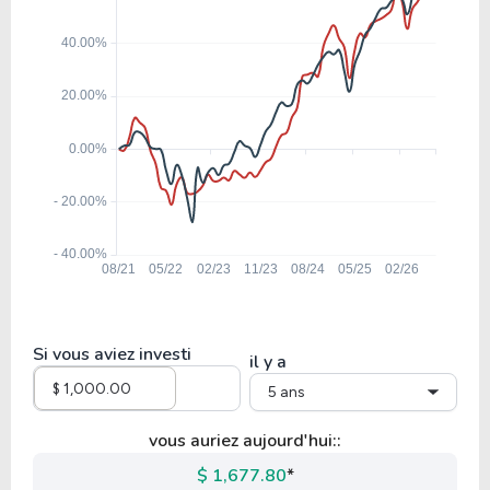
Si vous aviez investi
il y a
5 ans
vous auriez aujourd'hui::
$ 1,677.80
*