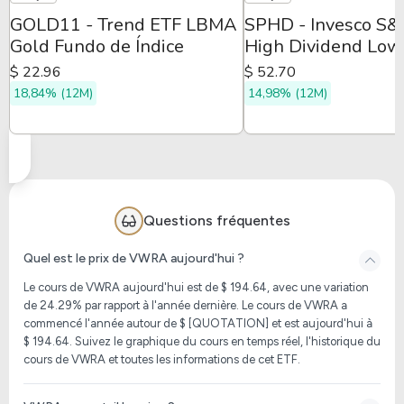
GOLD11 - Trend ETF LBMA
SPHD - Invesco S
Gold Fundo de Índice
High Dividend Low
Volatility ETF
$ 22.96
$ 52.70
18,84% (12M)
14,98% (12M)
Questions fréquentes
Quel est le prix de VWRA aujourd'hui ?
Le cours de
VWRA
aujourd'hui est de $ 194.64, avec une variation
de 24.29% par rapport à l'année dernière. Le cours de
VWRA
a
commencé l'année autour de $ [QUOTATION] et est aujourd'hui à
$ 194.64. Suivez le graphique du cours en temps réel, l'historique du
cours de
VWRA
et toutes les informations de cet ETF.