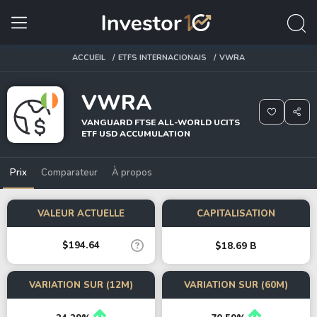
ACCUEIL
ETFS INTERNACIONAIS
VWRA
VWRA
VANGUARD FTSE ALL-WORLD UCITS
ETF USD ACCUMULATION
Prix
Comparateur
À propos
VALEUR ACTUELLE
CAPITALISATION
$194.64
$18.69 B
VARIATION SUR (12M)
VARIATION SUR (60M)