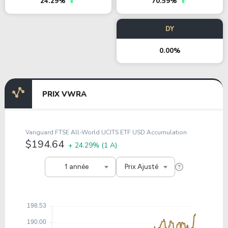
24.29%
70.59%
DY
0.00%
PRIX VWRA
Vanguard FTSE All-World UCITS ETF USD Accumulation
$194.64
+ 24.29%
(1 A)
1 année
Prix Ajusté