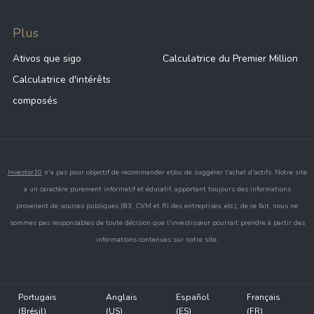
Plus
Ativos que sigo
Calculatrice du Premier Million
Calculatrice d'intérêts
composés
Investor10
n'a pas pour objectif de recommander et/ou de suggérer l'achat d'actifs. Notre site
a un caractère purement informatif et éducatif, apportant toujours des informations
provenant de sources publiques (B3, CVM et RI des entreprises, etc.), de ce fait, nous ne
sommes pas responsables de toute décision que l'investisseur pourrait prendre à partir des
informations contenues sur notre site.
Portugais
Anglais
Español
Français
(Brésil)
(US)
(ES)
(FR)