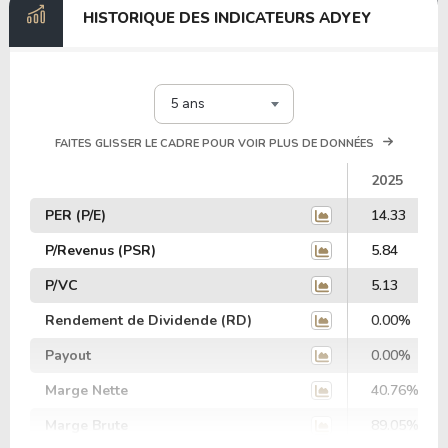
HISTORIQUE DES INDICATEURS ADYEY
5 ans
FAITES GLISSER LE CADRE POUR VOIR PLUS DE DONNÉES
2025
PER (P/E)
14.33
P/Revenus (PSR)
5.84
P/VC
5.13
Rendement de Dividende (RD)
0.00%
Payout
0.00%
Marge Nette
40.76%
Marge Brute
89.05%