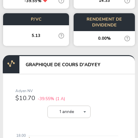
14.33
-39.55%
P/VC
RENDEMENT DE
DIVIDENDE
5.13
0.00%
GRAPHIQUE DE COURS D'ADYEY
Adyen NV
$10.70
-39.55%
(1 A)
1 année