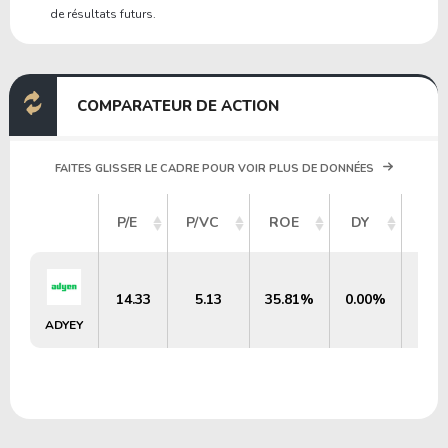
de résultats futurs.
COMPARATEUR DE ACTION
FAITES GLISSER LE CADRE POUR VOIR PLUS DE DONNÉES
CAP
P/E
P/VC
ROE
DY
B
14.33
5.13
35.81%
0.00%
ADYEY