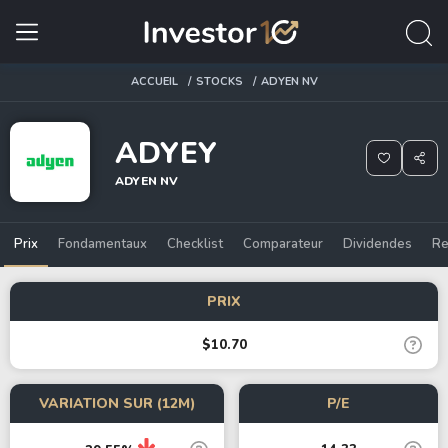
ACCUEIL
STOCKS
ADYEN NV
ADYEY
ADYEN NV
Prix
Fondamentaux
Checklist
Comparateur
Dividendes
Re
PRIX
$10.70
VARIATION SUR (12M)
P/E