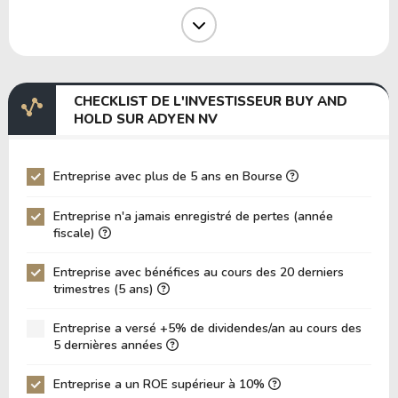
Marge Opérative
40.45%
Marge EBIT
54.55%
Marge EBITDA
59.86%
CHECKLIST DE L'INVESTISSEUR BUY AND
EV/EBITDA
19.74
HOLD SUR ADYEN NV
EV/EBIT
21.66
P/EBITDA
9.80
Entreprise avec plus de 5 ans en Bourse
P/EBIT
10.68
Entreprise n'a jamais enregistré de pertes (année
P/Actif Total
2.21
fiscale)
VPA (Valeur Comptable par Action)
1.96
Entreprise avec bénéfices au cours des 20 derniers
trimestres (5 ans)
LPA (Bénéfice par Action)
0.70
Rotation des Actifs
0.12
Entreprise a versé +5% de dividendes/an au cours des
5 dernières années
ROE
35.81%
ROIC (RETOUR SUR CAPITAL INVESTI)
Entreprise a un ROE supérieur à 10%
137.97%