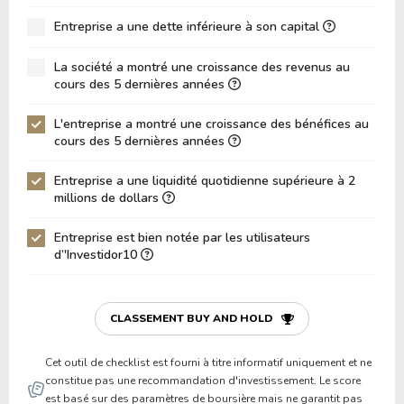
ROA (Retour sur Actifs)
15.44%
Entreprise a une dette inférieure à son capital
Dette Nette / Capitaux Propres
-1.98
La société a montré une croissance des revenus au
Dette Nette / EBITDA
-12.38
cours des 5 dernières années
Dette Nette / EBIT
-13.58
L'entreprise a montré une croissance des bénéfices au
cours des 5 dernières années
Dette Brute / Capitaux Propres
0.00
Capitaux Propres / Actifs
0.43
Entreprise a une liquidité quotidienne supérieure à 2
millions de dollars
Passifs / Actifs
0.57
Entreprise est bien notée par les utilisateurs
Ratio de Liquidité
1.72
d’'Investidor10
P/Fonds de Roulement
5.53
P/Actif Circulant Net
5.75
CLASSEMENT BUY AND HOLD
Cet outil de checklist est fourni à titre informatif uniquement et ne
constitue pas une recommandation d'investissement. Le score
est basé sur des paramètres de boursière mais ne garantit pas