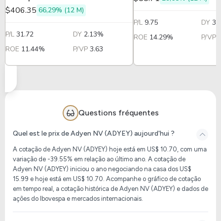
$406.35
66,29% (12 M)
P/L
9.75
DY
3.
P/L
31.72
DY
2.13%
ROE
14.29%
P/VP
ROE
11.44%
P/VP
3.63
Questions fréquentes
Quel est le prix de Adyen NV (ADYEY) aujourd'hui ?
A cotação de Adyen NV (ADYEY) hoje está em US$ 10.70, com uma
variação de -39.55% em relação ao último ano. A cotação de
Adyen NV (ADYEY) iniciou o ano negociando na casa dos US$
15.99 e hoje está em US$ 10.70. Acompanhe o gráfico de cotação
em tempo real, a cotação histórica de Adyen NV (ADYEY) e dados de
ações do Ibovespa e mercados internacionais.