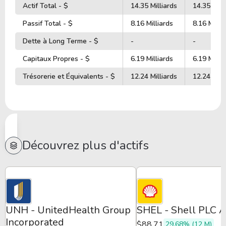
Actif Total - $
14.35 Milliards
14.35 Mill
Passif Total - $
8.16 Milliards
8.16 Millia
Dette à Long Terme - $
-
-
Capitaux Propres - $
6.19 Milliards
6.19 Millia
Trésorerie et Équivalents - $
12.24 Milliards
12.24 Mill
Découvrez plus d'actifs
UNH - UnitedHealth Group
SHEL - Shell PLC 
Incorporated
$88.71
29,68% (12 M)