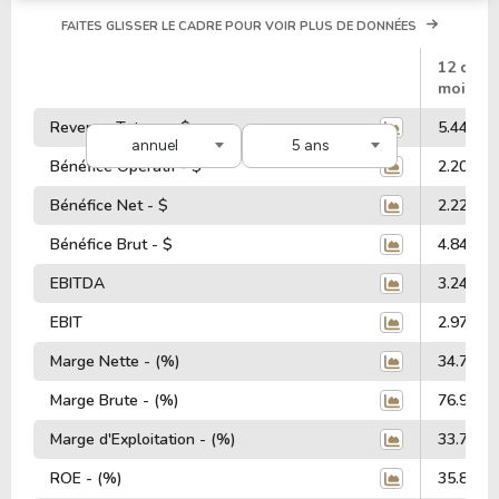
FAITES GLISSER LE CADRE POUR VOIR PLUS DE DONNÉES
#
12 dern
mois
Revenus Totaux - $
5.44 Mill
annuel
5 ans
Bénéfice Opératif - $
2.20 Mill
Bénéfice Net - $
2.22 Mill
Bénéfice Brut - $
4.84 Mill
EBITDA
3.24 Mill
EBIT
2.97 Mill
Marge Nette - (%)
34.74%
Marge Brute - (%)
76.93%
Marge d'Exploitation - (%)
33.79%
ROE - (%)
35.81%