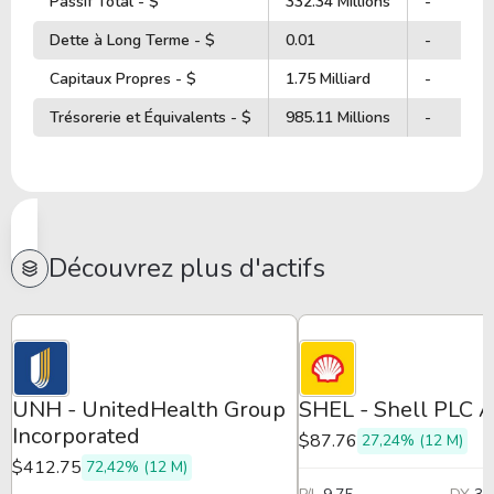
Passif Total - $
332.34 Millions
-
Dette à Long Terme - $
0.01
-
Capitaux Propres - $
1.75 Milliard
-
Trésorerie et Équivalents - $
985.11 Millions
-
Découvrez plus d'actifs
UNH - UnitedHealth Group
SHEL - Shell PLC 
Incorporated
$87.76
27,24% (12 M)
$412.75
72,42% (12 M)