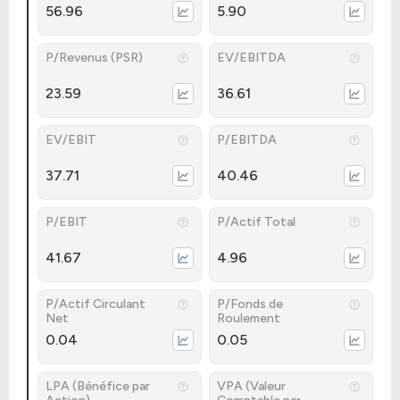
56.96
5.90
P/Revenus (PSR)
EV/EBITDA
23.59
36.61
EV/EBIT
P/EBITDA
37.71
40.46
P/EBIT
P/Actif Total
41.67
4.96
P/Actif Circulant
P/Fonds de
Net
Roulement
0.04
0.05
LPA (Bénéfice par
VPA (Valeur