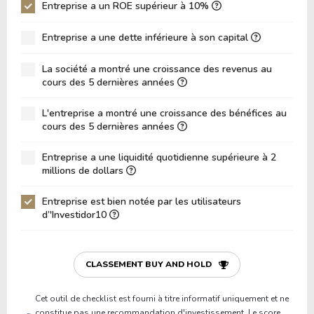
ROIC (RETOUR SUR CAPITAL INVESTI)
Entreprise a un ROE supérieur à 10%
0.00%
ROA (Retour sur Actifs)
0.00%
Entreprise a une dette inférieure à son capital
Dette Nette / Capitaux Propres
0.00
La société a montré une croissance des revenus au
Dette Nette / EBITDA
0.00
cours des 5 dernières années
Dette Nette / EBIT
0.00
L'entreprise a montré une croissance des bénéfices au
cours des 5 dernières années
Dette Brute / Capitaux Propres
0.00
Capitaux Propres / Actifs
0.00
Entreprise a une liquidité quotidienne supérieure à 2
millions de dollars
Passifs / Actifs
0.00
Entreprise est bien notée par les utilisateurs
Ratio de Liquidité
0.00
d’'Investidor10
P/Fonds de Roulement
0.00
P/Actif Circulant Net
0.00
CLASSEMENT BUY AND HOLD
Cet outil de checklist est fourni à titre informatif uniquement et ne
constitue pas une recommandation d'investissement. Le score