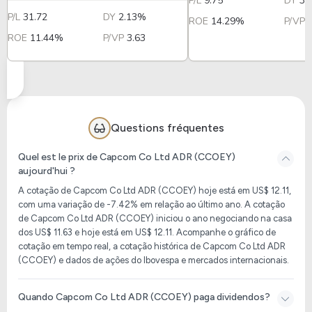
P/L
9.75
DY
3.
P/L
31.72
DY
2.13%
ROE
14.29%
P/VP
ROE
11.44%
P/VP
3.63
Questions fréquentes
Quel est le prix de Capcom Co Ltd ADR (CCOEY)
aujourd'hui ?
A cotação de Capcom Co Ltd ADR (CCOEY) hoje está em US$ 12.11,
com uma variação de -7.42% em relação ao último ano. A cotação
de Capcom Co Ltd ADR (CCOEY) iniciou o ano negociando na casa
dos US$ 11.63 e hoje está em US$ 12.11. Acompanhe o gráfico de
cotação em tempo real, a cotação histórica de Capcom Co Ltd ADR
(CCOEY) e dados de ações do Ibovespa e mercados internacionais.
Quando Capcom Co Ltd ADR (CCOEY) paga dividendos?