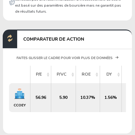
est basé sur des paramètres de boursière mais ne garantit pas
de résultats futurs.
COMPARATEUR DE ACTION
FAITES GLISSER LE CADRE POUR VOIR PLUS DE DONNÉES
CAP
P/E
P/VC
ROE
DY
56.96
5.90
10.37%
1.56%
CCOEY