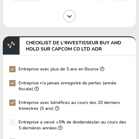
Marge Brute
0.00%
Marge Opérative
0.00%
Marge EBIT
0.00%
Marge EBITDA
0.00%
CHECKLIST DE L'INVESTISSEUR BUY AND
EV/EBITDA
0.00
HOLD SUR CAPCOM CO LTD ADR
EV/EBIT
0.00
P/EBITDA
0.00
Entreprise avec plus de 5 ans en Bourse
P/EBIT
0.00
Entreprise n'a jamais enregistré de pertes (année
P/Actif Total
0.00
fiscale)
VPA (Valeur Comptable par Action)
0.00
Entreprise avec bénéfices au cours des 20 derniers
trimestres (5 ans)
LPA (Bénéfice par Action)
0.00
Rotation des Actifs
0.00
Entreprise a versé +5% de dividendes/an au cours des
5 dernières années
ROE
0.00%