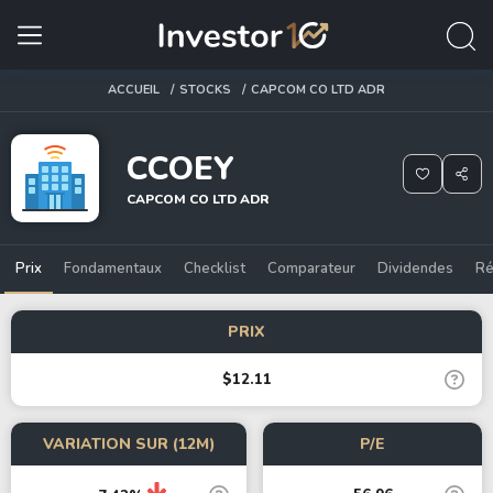
ACCUEIL
STOCKS
CAPCOM CO LTD ADR
CCOEY
CAPCOM CO LTD ADR
Prix
Fondamentaux
Checklist
Comparateur
Dividendes
Ré
PRIX
$12.11
VARIATION SUR (12M)
P/E