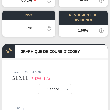
56.96
-7.42%
P/VC
RENDEMENT DE
DIVIDENDE
5.90
1.56%
GRAPHIQUE DE COURS D'CCOEY
Capcom Co Ltd ADR
$12.11
-7.42%
(1 A)
1 année