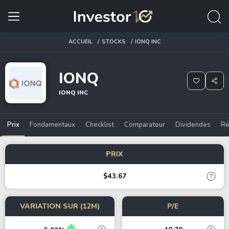
ACCUEIL
STOCKS
IONQ INC
IONQ
IONQ INC
Prix
Fondamentaux
Checklist
Comparateur
Dividendes
Ré
PRIX
$43.67
VARIATION SUR (12M)
P/E