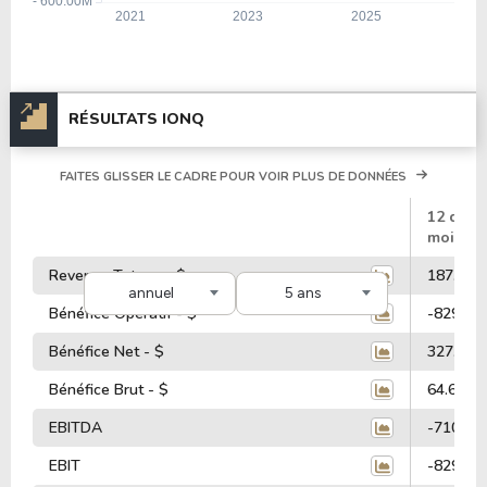
RÉSULTATS IONQ
FAITES GLISSER LE CADRE POUR VOIR PLUS DE DONNÉES
#
12 dern
mois
Revenus Totaux - $
187.12 M
annuel
5 ans
Bénéfice Opératif - $
-829.54 
Bénéfice Net - $
327.24 M
Bénéfice Brut - $
64.69 Mi
EBITDA
-710.98 
EBIT
-829.54 