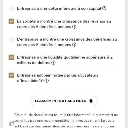
ROA (Retour sur Actifs)
-7.77%
Entreprise a une dette inférieure à son capital
Dette Nette / Capitaux Propres
-0.63
La société a montré une croissance des revenus au
Dette Nette / EBITDA
12.72
cours des 5 dernières années
Dette Nette / EBIT
10.46
L'entreprise a montré une croissance des bénéfices au
cours des 5 dernières années
Dette Brute / Capitaux Propres
0.00
Capitaux Propres / Actifs
0.58
Entreprise a une liquidité quotidienne supérieure à 2
millions de dollars
Passifs / Actifs
0.42
Entreprise est bien notée par les utilisateurs
Ratio de Liquidité
15.50
d’'Investidor10
P/Fonds de Roulement
5.13
P/Actif Circulant Net
-72.97
CLASSEMENT BUY AND HOLD
Cet outil de checklist est fourni à titre informatif uniquement et ne
constitue pas une recommandation d'investissement. Le score
est basé sur des paramètres de boursière mais ne garantit pas