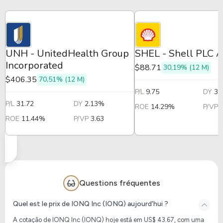
UNH - UnitedHealth Group
SHEL - Shell PLC 
Incorporated
$88.71
30,19% (12 M)
$406.35
70,51% (12 M)
P/L
9.75
DY
3.
P/L
31.72
DY
2.13%
ROE
14.29%
P/VP
ROE
11.44%
P/VP
3.63
Questions fréquentes
Quel est le prix de IONQ Inc (IONQ) aujourd'hui ?
A cotação de IONQ Inc (IONQ) hoje está em US$ 43.67, com uma