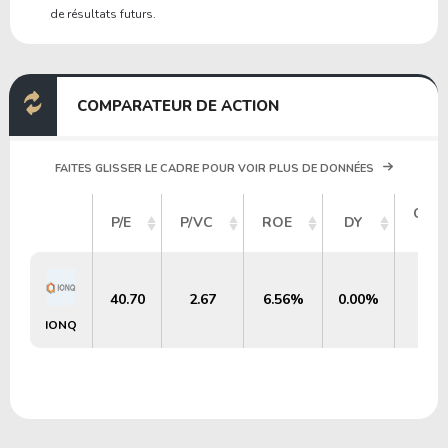
de résultats futurs.
COMPARATEUR DE ACTION
FAITES GLISSER LE CADRE POUR VOIR PLUS DE DONNÉES
CAPI
P/E
P/VC
ROE
DY
B
40.70
2.67
6.56%
0.00%
IONQ