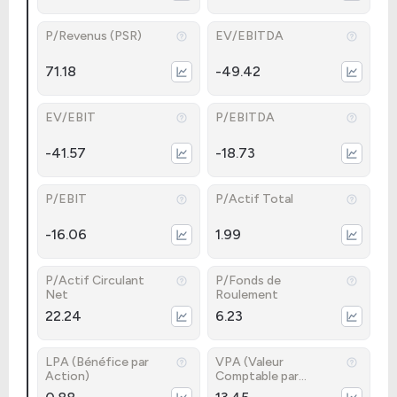
P/Revenus (PSR)
EV/EBITDA
71.18
-49.42
EV/EBIT
P/EBITDA
-41.57
-18.73
P/EBIT
P/Actif Total
-16.06
1.99
P/Actif Circulant
P/Fonds de
Net
Roulement
22.24
6.23
LPA (Bénéfice par
VPA (Valeur
Action)
Comptable par
Action)