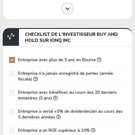
Marge Opérative
-100.00%
Marge EBIT
-369.41%
Marge EBITDA
-303.75%
CHECKLIST DE L'INVESTISSEUR BUY AND
EV/EBITDA
-53.35
HOLD SUR IONQ INC
EV/EBIT
-43.87
P/EBITDA
-28.42
Entreprise avec plus de 5 ans en Bourse
P/EBIT
-24.74
Entreprise n'a jamais enregistré de pertes (année
P/Actif Total
2.39
fiscale)
VPA (Valeur Comptable par Action)
11.02
Entreprise avec bénéfices au cours des 20 derniers
trimestres (5 ans)
LPA (Bénéfice par Action)
-1.48
Rotation des Actifs
0.009420
Entreprise a versé +5% de dividendes/an au cours des
5 dernières années
ROE
-13.38%
ROIC (RETOUR SUR CAPITAL INVESTI)
Entreprise a un ROE supérieur à 10%
-25.41%