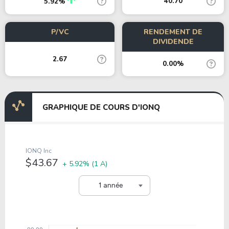
40.70
5.92%
P/VC
RENDEMENT DE
DIVIDENDE
2.67
0.00%
GRAPHIQUE DE COURS D'IONQ
IONQ Inc
$43.67
+ 5.92%
(1 A)
1 année