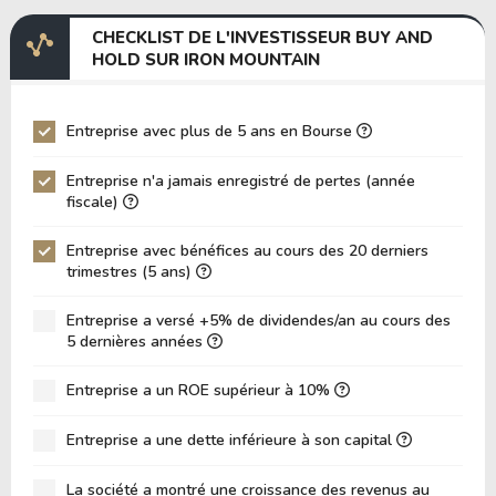
Marge EBITDA
21.96%
CHECKLIST DE L'INVESTISSEUR BUY AND
EV/EBITDA
129.55
HOLD SUR IRON MOUNTAIN
EV/EBIT
441.21
P/EBITDA
21.60
Entreprise avec plus de 5 ans en Bourse
P/EBIT
78.49
Entreprise n'a jamais enregistré de pertes (année
P/Actif Total
1.15
fiscale)
VPA (Valeur Comptable par Action)
-3.29
Entreprise avec bénéfices au cours des 20 derniers
trimestres (5 ans)
LPA (Bénéfice par Action)
0.48
Rotation des Actifs
0.09
Entreprise a versé +5% de dividendes/an au cours des
5 dernières années
ROE
-14.74%
ROIC (RETOUR SUR CAPITAL INVESTI)
Entreprise a un ROE supérieur à 10%
0.00%
ROA (Retour sur Actifs)
0.68%
Entreprise a une dette inférieure à son capital
Dette Nette / Capitaux Propres
-16.37
La société a montré une croissance des revenus au