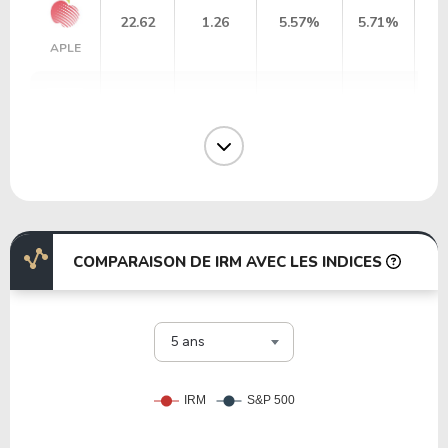
22.62
1.26
5.57%
5.71%
APLE
121.50
4.04
3.33%
1.21%
WELL
29.78
1.89
6.33%
9.23%
GOOD
COMPARAISON DE IRM AVEC LES INDICES
26.42
0.53
2.02%
5.35%
LAND
5 ans
104.90
1.71
1.63%
5.39%
AAT