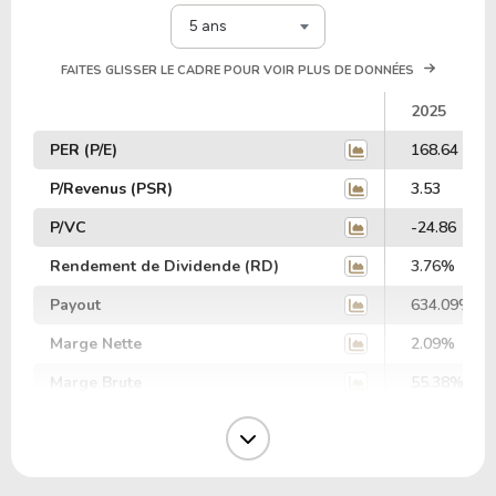
5 ans
FAITES GLISSER LE CADRE POUR VOIR PLUS DE DONNÉES
2025
PER (P/E)
168.64
P/Revenus (PSR)
3.53
P/VC
-24.86
Rendement de Dividende (RD)
3.76%
Payout
634.09%
Marge Nette
2.09%
Marge Brute
55.38%
Marge Opérative
16.86%
Marge EBIT
6.45%