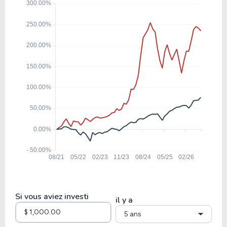
28.48
1.58
5.53%
4.17%
KIM
165.14
3.30
2.00%
2.22%
VTR
66.34
15.04
22.68%
5.08%
ALX
33.02
1.43
4.33%
5.63%
BNL
Si vous aviez investi
il y a
5 ans