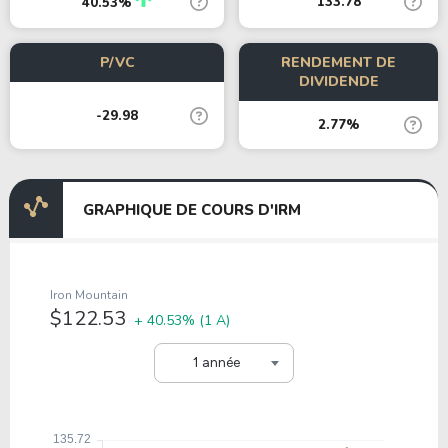
133.78
40.53%
P/VC
RENDEMENT DE
DIVIDENDE
-29.98
2.77%
GRAPHIQUE DE COURS D'IRM
Iron Mountain
$122.53
+ 40.53%
(1 A)
1 année