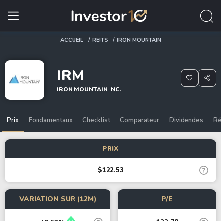
ACCUEIL
REITS
IRON MOUNTAIN
IRM
IRON MOUNTAIN INC.
Prix
Fondamentaux
Checklist
Comparateur
Dividendes
Ré
PRIX
$122.53
VARIATION SUR (12M)
P/E