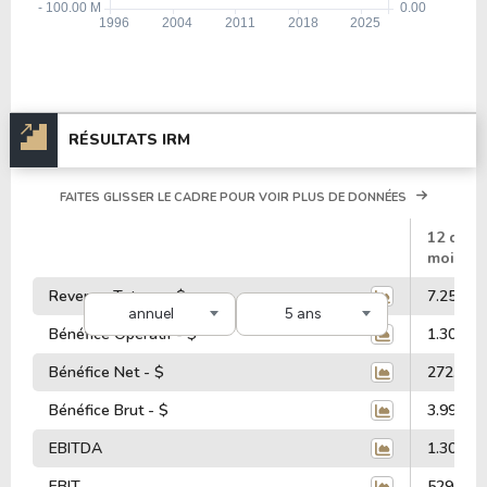
RÉSULTATS IRM
FAITES GLISSER LE CADRE POUR VOIR PLUS DE DONNÉES
#
12 dern
mois
Revenus Totaux - $
7.25 Mill
annuel
5 ans
Bénéfice Opératif - $
1.30 Mill
Bénéfice Net - $
272.30 M
Bénéfice Brut - $
3.99 Mill
EBITDA
1.30 Mill
EBIT
529.22 M