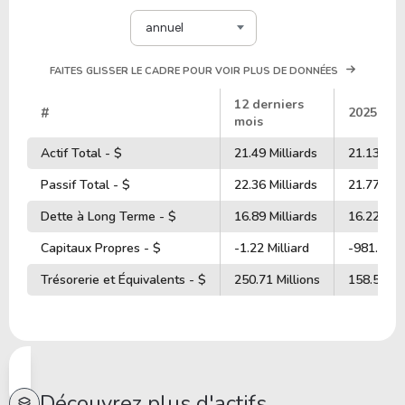
annuel
FAITES GLISSER LE CADRE POUR VOIR PLUS DE DONNÉES
12 derniers
#
2025
mois
Actif Total - $
21.49 Milliards
21.13 Mill
Passif Total - $
22.36 Milliards
21.77 Mill
Dette à Long Terme - $
16.89 Milliards
16.22 Mill
Capitaux Propres - $
-1.22 Milliard
-981.01 M
Trésorerie et Équivalents - $
250.71 Millions
158.54 Mi
Découvrez plus d'actifs