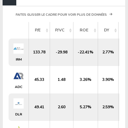
FAITES GLISSER LE CADRE POUR VOIR PLUS DE DONNÉES
C
P/E
P/VC
ROE
DY
133.78
-29.98
-22.41%
2.77%
IRM
45.33
1.48
3.26%
3.90%
ADC
49.41
2.60
5.27%
2.59%
DLR