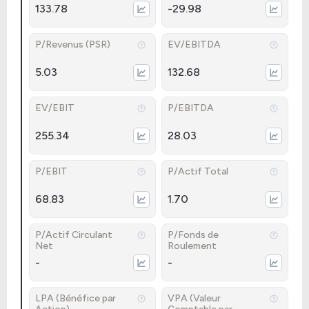
133.78
-29.98
P/Revenus (PSR)
EV/EBITDA
5.03
132.68
EV/EBIT
P/EBITDA
255.34
28.03
P/EBIT
P/Actif Total
68.83
1.70
P/Actif Circulant
P/Fonds de
Net
Roulement
-
-
LPA (Bénéfice par
VPA (Valeur