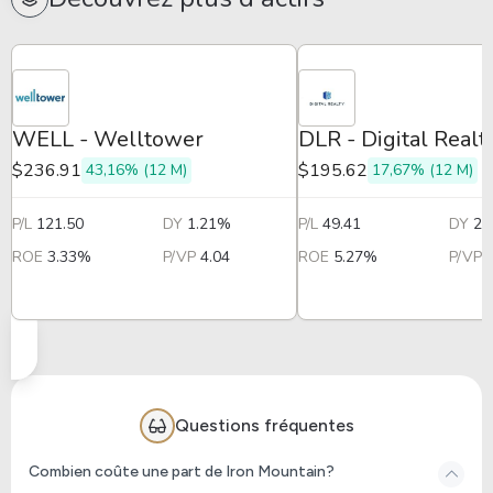
WELL - Welltower
DLR - Digital Realt
$236.91
$195.62
43,16% (12 M)
17,67% (12 M)
P/L
121.50
DY
1.21%
P/L
49.41
DY
2.
ROE
3.33%
P/VP
4.04
ROE
5.27%
P/VP
Questions fréquentes
Combien coûte une part de Iron Mountain?