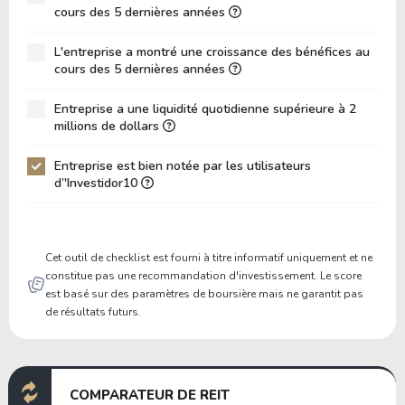
Dette Nette / EBITDA
39.68
cours des 5 dernières années
Dette Nette / EBIT
135.13
L'entreprise a montré une croissance des bénéfices au
cours des 5 dernières années
Dette Brute / Capitaux Propres
-16.53
Capitaux Propres / Actifs
-0.05
Entreprise a une liquidité quotidienne supérieure à 2
millions de dollars
Passifs / Actifs
1.03
Entreprise est bien notée par les utilisateurs
Ratio de Liquidité
0.00
d’'Investidor10
P/Fonds de Roulement
0.00
P/Actif Circulant Net
0.00
Cet outil de checklist est fourni à titre informatif uniquement et ne
constitue pas une recommandation d'investissement. Le score
est basé sur des paramètres de boursière mais ne garantit pas
de résultats futurs.
COMPARATEUR DE REIT