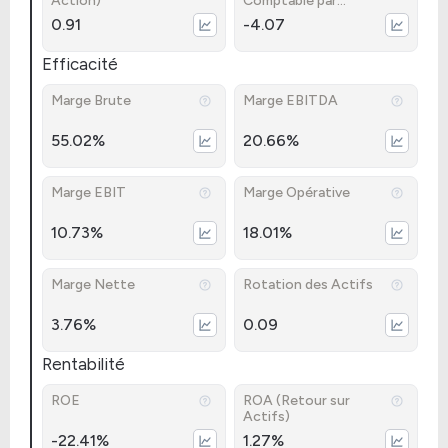
Action)
Comptable par
Action)
0.91
-4.07
Efficacité
Marge Brute
Marge EBITDA
55.02%
20.66%
Marge EBIT
Marge Opérative
10.73%
18.01%
Marge Nette
Rotation des Actifs
3.76%
0.09
Rentabilité
ROE
ROA (Retour sur
Actifs)
-22.41%
1.27%