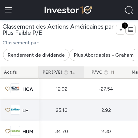
Classement des Actions Américaines par
1
de entreprises du secteur services 
Plus Faible P/E
Classement par:
Rendement de dividende
Plus Abordables - Graham
Actifs
PER (P/E)
P/VC
Ma
12.92
-27.54
HCA
25.16
2.92
LH
34.70
2.30
HUM