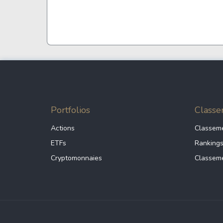
Coca-Cola
VEA
See all
See al
Portfolios
Classe
Actions
Classeme
ETFs
Ranking
Cryptomonnaies
Classeme