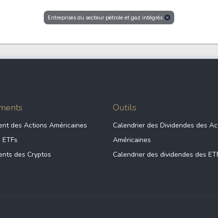
Cardano
Entreprises du secteur pétrole et gaz intégrés
l
See all
ments
Outils
nt des Actions Américaines
Calendrier des Dividendes des Ac
s ETFs
Américaines
nts des Cryptos
Calendrier des dividendes des ET