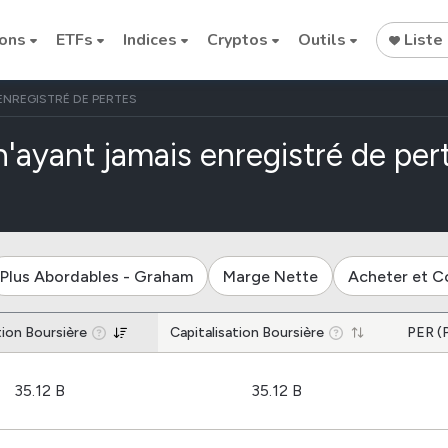
ions
ETFs
Indices
Cryptos
Outils
Liste 
ENREGISTRÉ DE PERTES
'ayant jamais enregistré de per
Cryptocurrencies
Plus Abordables - Graham
Marge Nette
Acheter et C
Bitcoin
tion Boursière
Capitalisation Boursière
Ethereum
PER (
Binance Coin (BNB)
35.12 B
35.12 B
Dogecoin
Solana