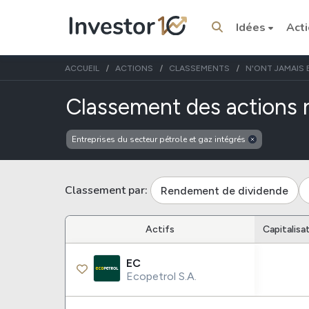
Idées
Act
ACCUEIL
ACTIONS
CLASSEMENTS
N'ONT JAMAIS 
Classement des actions n
Entreprises du secteur pétrole et gaz intégrés
Sujets tendance
Stocks
ETFs
Classement par:
Rendement de dividende
Tesla
VOO
Apple
Actifs
Capitalisa
IVV
Amazon
SPY
EC
Google
VTI
Ecopetrol S.A.
Meta
QQQ