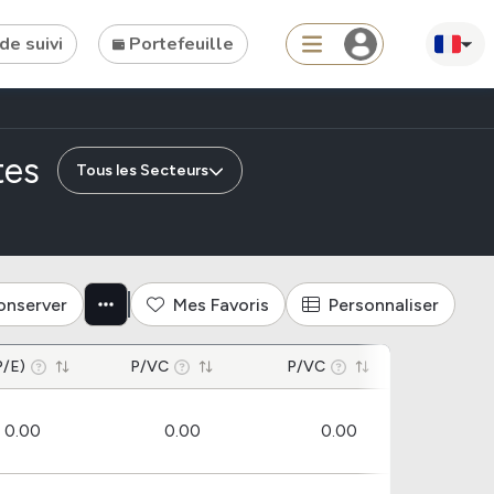
de suivi
Portefeuille
Search
de entreprises du secteur pét
tes
Tous les Secteurs
Tools
onserver
Mes Favoris
Personnaliser
Dividend Schedule
P/E)
Stock Rankings
P/VC
P/VC
Rendemen
ETF Rankings
0.00
0.00
0.00
Crypto Rankings