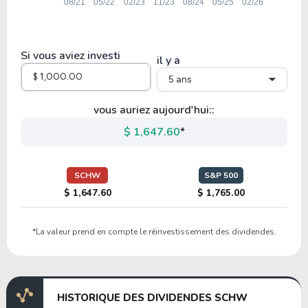
49.60
5.48
11.04%
2.60%
TD
Si vous aviez investi
il y a
5 ans
8.77
0.86
9.86%
1.69%
BCS
vous auriez aujourd'hui::
$ 1,647.60
*
9.41
1.30
13.84%
4.62%
NWG
SCHW
S&P 500
$ 1,647.60
$ 1,765.00
43.24
1.69
3.91%
5.94%
*La valeur prend en compte le réinvestissement des dividendes.
BSBR
8.71
1.09
12.48%
6.57%
HISTORIQUE DES DIVIDENDES SCHW
BBD