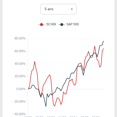
18.15
2.84
15.67%
2.15%
RY
5 ans
12.71
1.67
13.16%
3.91%
ING
11.26
1.59
14.14%
1.44%
SAN
11.59
1.44
12.40%
2.09%
WFC
9.51
1.45
15.30%
3.29%
LYG