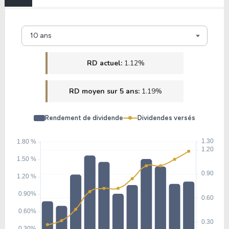
13.34
2.88
21.58%
4.38%
10 ans
BSAC
RD actuel:
1.12%
15.86
1.70
10.72%
1.92%
RD moyen sur 5 ans:
1.19%
MUFG
Rendement de dividende
Dividendes versés
8.31
0.76
9.09%
2.37%
DB
12.00
1.44
12.03%
3.30%
USB