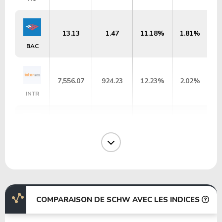
13.13
1.47
11.18%
1.81%
BAC
7,556.07
924.23
12.23%
2.02%
INTR
16.37
1.85
11.31%
3.52%
HSBC
12.62
1.05
8.32%
1.81%
C
COMPARAISON DE SCHW AVEC LES INDICES