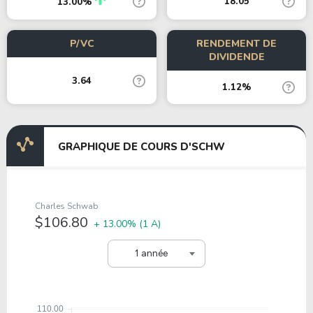
18.05
13.00%
P/VC
RENDEMENT DE
DIVIDENDE
3.64
1.12%
GRAPHIQUE DE COURS D'SCHW
Charles Schwab
$106.80
+ 13.00%
(1 A)
1 année