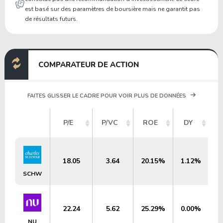
est basé sur des paramètres de boursière mais ne garantit pas
de résultats futurs.
COMPARATEUR DE ACTION
FAITES GLISSER LE CADRE POUR VOIR PLUS DE DONNÉES
C
P/E
P/VC
ROE
DY
18.05
3.64
20.15%
1.12%
SCHW
22.24
5.62
25.29%
0.00%
NU