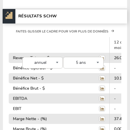
RÉSULTATS SCHW
FAITES GLISSER LE CADRE POUR VOIR PLUS DE DONNÉES
#
12 dern
mois
Revenus Totaux - $
26.03 Mi
annuel
5 ans
Bénéfice Opératif - $
-
Bénéfice Net - $
10.10 Mi
Bénéfice Brut - $
-
EBITDA
-
EBIT
-
Marge Nette - (%)
37.43%
Marge Brute - (%)
0.00%