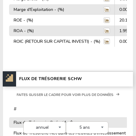
Marge d'Exploitation - (%)
0.00%
ROE - (%)
20.15%
ROA - (%)
1.95%
ROIC (RETOUR SUR CAPITAL INVESTI) - (%)
0.00%
FLUX DE TRÉSORERIE SCHW
FAITES GLISSER LE CADRE POUR VOIR PLUS DE DONNÉES
#
Flux de Trésorerie Opératif - $
annuel
5 ans
Flux de Trésorerie Net dans les Activités d'Investissement - $