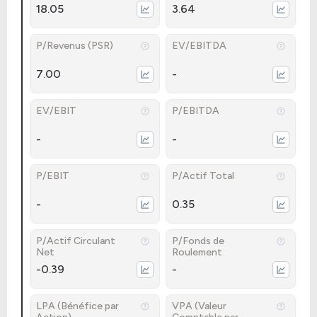
18.05
3.64
P/Revenus (PSR)
EV/EBITDA
7.00
-
EV/EBIT
P/EBITDA
-
-
P/EBIT
P/Actif Total
-
0.35
P/Actif Circulant
P/Fonds de
Net
Roulement
-0.39
-
LPA (Bénéfice par
VPA (Valeur