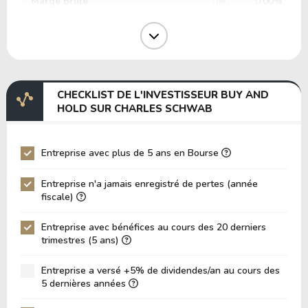
Marge Brute
0.00%
Marge Opérative
0.00%
Marge EBIT
0.00%
Marge EBITDA
0.00%
CHECKLIST DE L'INVESTISSEUR BUY AND
EV/EBITDA
0.00
HOLD SUR CHARLES SCHWAB
EV/EBIT
0.00
P/EBITDA
0.00
Entreprise avec plus de 5 ans en Bourse
P/EBIT
0.00
Entreprise n'a jamais enregistré de pertes (année
P/Actif Total
0.36
fiscale)
VPA (Valeur Comptable par Action)
27.91
Entreprise avec bénéfices au cours des 20 derniers
trimestres (5 ans)
LPA (Bénéfice par Action)
5.00
Rotation des Actifs
0.01
Entreprise a versé +5% de dividendes/an au cours des
5 dernières années
ROE
17.91%