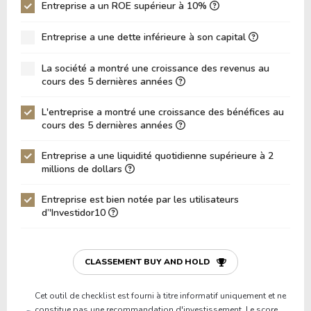
ROIC (RETOUR SUR CAPITAL INVESTI)
Entreprise a un ROE supérieur à 10%
0.00%
ROA (Retour sur Actifs)
1.80%
Entreprise a une dette inférieure à son capital
Dette Nette / Capitaux Propres
0.00
La société a montré une croissance des revenus au
Dette Nette / EBITDA
0.00
cours des 5 dernières années
Dette Nette / EBIT
0.00
L'entreprise a montré une croissance des bénéfices au
cours des 5 dernières années
Dette Brute / Capitaux Propres
0.00
Capitaux Propres / Actifs
0.10
Entreprise a une liquidité quotidienne supérieure à 2
millions de dollars
Passifs / Actifs
0.90
Entreprise est bien notée par les utilisateurs
Ratio de Liquidité
0.00
d’'Investidor10
P/Fonds de Roulement
0.00
P/Actif Circulant Net
-0.42
CLASSEMENT BUY AND HOLD
Cet outil de checklist est fourni à titre informatif uniquement et ne
constitue pas une recommandation d'investissement. Le score