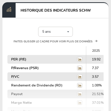
HISTORIQUE DES INDICATEURS SCHW
5 ans
FAITES GLISSER LE CADRE POUR VOIR PLUS DE DONNÉES
2025
PER (P/E)
19.92
P/Revenus (PSR)
7.37
P/VC
3.57
Rendement de Dividende (RD)
1.08%
Payout
21.51%
Marge Nette
37.01%