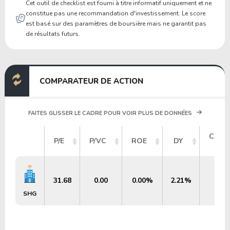
Cet outil de checklist est fourni à titre informatif uniquement et ne
constitue pas une recommandation d'investissement. Le score
est basé sur des paramètres de boursière mais ne garantit pas
de résultats futurs.
COMPARATEUR DE ACTION
FAITES GLISSER LE CADRE POUR VOIR PLUS DE DONNÉES
CAPI
P/E
P/VC
ROE
DY
BO
31.68
0.00
0.00%
2.21%
$
SHG