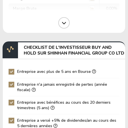
Marge Brute
0.00%
Marge Opérative
0.00%
Marge EBIT
0.00%
Marge EBITDA
0.00%
CHECKLIST DE L'INVESTISSEUR BUY AND
EV/EBITDA
0.00
HOLD SUR SHINHAN FINANCIAL GROUP CO LTD
EV/EBIT
0.00
P/EBITDA
0.00
Entreprise avec plus de 5 ans en Bourse
P/EBIT
0.00
Entreprise n'a jamais enregistré de pertes (année
P/Actif Total
0.00
fiscale)
VPA (Valeur Comptable par Action)
0.00
Entreprise avec bénéfices au cours des 20 derniers
trimestres (5 ans)
LPA (Bénéfice par Action)
0.00
Rotation des Actifs
0.00
Entreprise a versé +5% de dividendes/an au cours des
5 dernières années