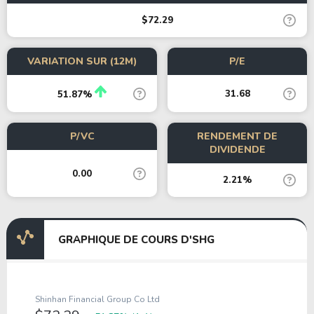
$72.29
VARIATION SUR (12M)
P/E
31.68
51.87%
P/VC
RENDEMENT DE
DIVIDENDE
0.00
2.21%
GRAPHIQUE DE COURS D'SHG
Shinhan Financial Group Co Ltd