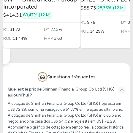
Incorporated
$88.73
28,36% (12 M)
$414.31
69,47% (12 M)
P/L
9.75
DY
3.
P/L
31.72
DY
2.13%
ROE
14.29%
P/VP
ROE
11.44%
P/VP
3.63
Questions fréquentes
Quel est le prix de Shinhan Financial Group Co Ltd (SHG)
aujourd'hui ?
A cotação de Shinhan Financial Group Co Ltd (SHG) hoje está em
US$ 72.29, com uma variação de 51.87% em relação ao último ano.
A cotação de Shinhan Financial Group Co Ltd (SHG) iniciou o ano
negociando na casa dos US$ 54.02 e hoje está em US$ 72.29.
Acompanhe o gráfico de cotação em tempo real, a cotação histórica