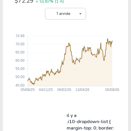
$72.29
+ 51.87%
(1 A)
1 année
il y a