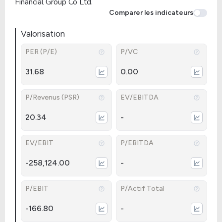
Financial Group Co Ltd.
Comparer les indicateurs
Valorisation
PER (P/E)
P/VC
31.68
0.00
P/Revenus (PSR)
EV/EBITDA
20.34
-
EV/EBIT
P/EBITDA
-258,124.00
-
P/EBIT
P/Actif Total
-166.80
-