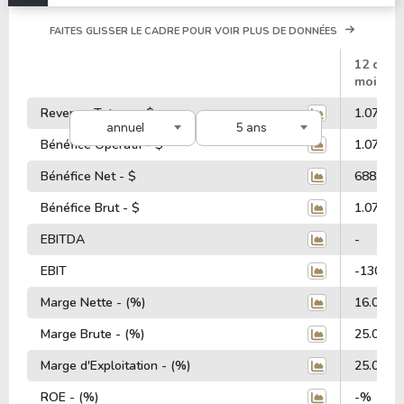
FAITES GLISSER LE CADRE POUR VOIR PLUS DE DONNÉES
#
12 dern
mois
Revenus Totaux - $
1.07 Mill
annuel
5 ans
Bénéfice Opératif - $
1.07 Mill
Bénéfice Net - $
688.62 M
Bénéfice Brut - $
1.07 Mill
EBITDA
-
EBIT
-130.77 
Marge Nette - (%)
16.05%
Marge Brute - (%)
25.00%
Marge d'Exploitation - (%)
25.00%
ROE - (%)
-%