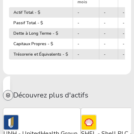
mois
Actif Total - $
-
-
-
Passif Total - $
-
-
-
Dette à Long Terme - $
-
-
-
Capitaux Propres - $
-
-
-
Trésorerie et Équivalents - $
-
-
-
Découvrez plus d'actifs
UNH - UnitedHealth Group
SHEL - Shell PLC 