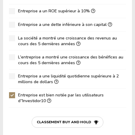
ROE
0.00%
ROIC (RETOUR SUR CAPITAL INVESTI)
Entreprise a un ROE supérieur à 10%
0.00%
ROA (Retour sur Actifs)
0.00%
Entreprise a une dette inférieure à son capital
Dette Nette / Capitaux Propres
0.00
La société a montré une croissance des revenus au
Dette Nette / EBITDA
0.00
cours des 5 dernières années
Dette Nette / EBIT
0.00
L'entreprise a montré une croissance des bénéfices au
cours des 5 dernières années
Dette Brute / Capitaux Propres
0.00
Capitaux Propres / Actifs
0.00
Entreprise a une liquidité quotidienne supérieure à 2
millions de dollars
Passifs / Actifs
0.00
Entreprise est bien notée par les utilisateurs
Ratio de Liquidité
0.00
d’'Investidor10
P/Fonds de Roulement
0.00
P/Actif Circulant Net
0.00
CLASSEMENT BUY AND HOLD