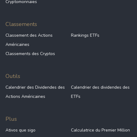
Cryptomonnaies
45.93%
-
VWCE
Classements
Classement des Actions
Rankings ETFs
42.37%
-
MEUD
Américaines
Classements des Cryptos
-
-
VUSA
Outils
-
-
CSNDX
Calendrier des Dividendes des
Calendrier des dividendes des
Actions Américaines
ETFs
-
-
SPXS
Plus
Ativos que sigo
Calculatrice du Premier Million