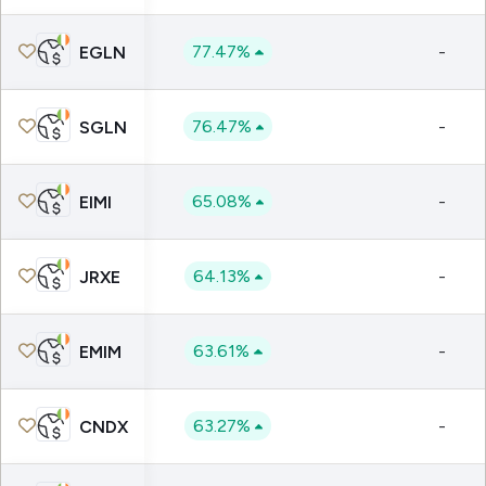
77.47%
-
EGLN
76.47%
-
SGLN
65.08%
-
EIMI
64.13%
-
JRXE
63.61%
-
EMIM
63.27%
-
CNDX