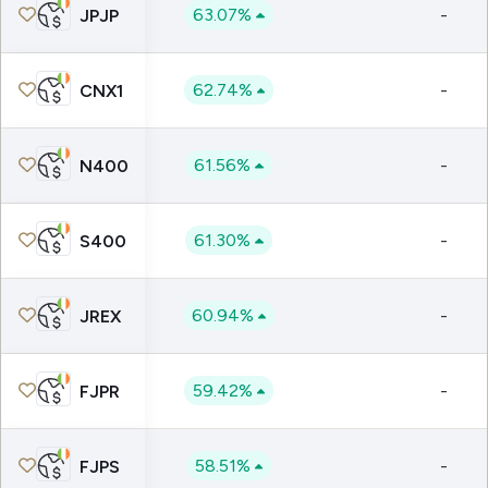
63.07%
-
JPJP
62.74%
-
CNX1
61.56%
-
N400
61.30%
-
S400
60.94%
-
JREX
59.42%
-
FJPR
58.51%
-
FJPS