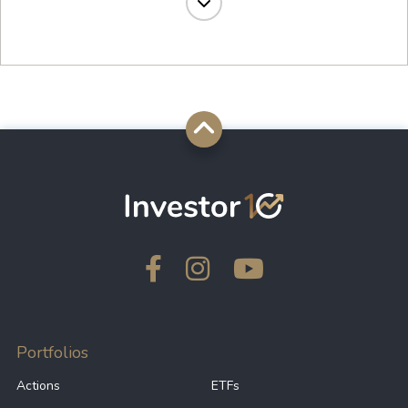
49.86%
-
CSPX
49.55%
-
SPXP
49.11%
-
VUAG
49.08%
-
CSP1
48.60%
-
BBSD
46.68%
-
VUSD
Portfolios
Actions
ETFs
46.22%
-
JURE