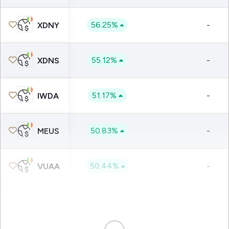
56.25%
-
XDNY
55.12%
-
XDNS
51.17%
-
IWDA
50.83%
-
MEUS
50.44%
-
VUAA
50.10%
-
SWDA