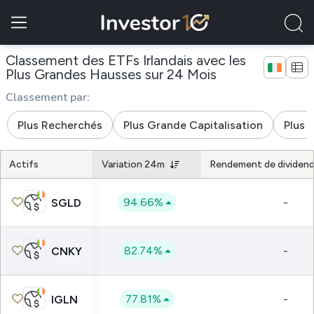
Classement des ETFs Irlandais avec les
Plus Grandes Hausses sur 24 Mois
Classement par:
Plus Recherchés
Plus Grande Capitalisation
Plus 
Actifs
Variation 24m
Rendement de dividen
94.66%
-
SGLD
82.74%
-
CNKY
77.81%
-
IGLN