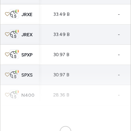
33.49 B
-
JRXE
33.49 B
-
JREX
30.97 B
-
SPXP
30.97 B
-
SPXS
28.36 B
-
N400
28.35 B
-
S400