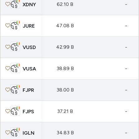
62.10 B
-
XDNY
47.08 B
-
JURE
42.99 B
-
VUSD
38.89 B
-
VUSA
38.00 B
-
FJPR
37.21 B
-
FJPS
34.83 B
-
IGLN