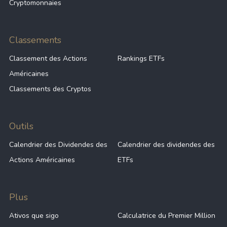
Cryptomonnaies
23.11 B
-
EIMI
Classements
Classement des Actions
Rankings ETFs
23.11 B
-
EMIM
Américaines
Classements des Cryptos
20.91 B
-
MEUD
Outils
20.91 B
-
MEUS
Calendrier des Dividendes des
Calendrier des dividendes des
Actions Américaines
ETFs
20.66 B
-
EGLN
Plus
Ativos que sigo
Calculatrice du Premier Million