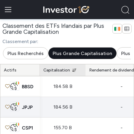
Classement des ETFs Irlandais par Plus
Grande Capitalisation
Classement par:
Plus Recherchés
Plus Grande Capitalisation
Plus 
Actifs
Capitalisation
Rendement de dividen
184.58 B
-
BBSD
184.56 B
-
JPJP
155.70 B
-
CSP1