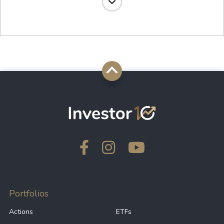
27.90 B
-
CNX1
27.90 B
-
CNDX
26.70 B
-
SGLD
26.02 B
-
SGLN
23.94 B
-
CSNDX
23.78 B
-
VUAA
Portfolios
Actions
ETFs
23.78 B
-
VUAG