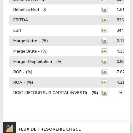
Bénéfice Brut - $
1.51 Mill
EBITDA
836.20 M
EBIT
344.84 M
Marge Nette - (%)
2.17%
Marge Brute - (%)
4.13%
Marge d'Exploitation - (%)
0.90%
ROE - (%)
7.62%
ROA - (%)
4.21%
ROIC (RETOUR SUR CAPITAL INVESTI) - (%)
-%
FLUX DE TRÉSORERIE CHSCL