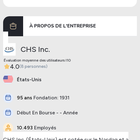
Dividendes
12/06/2024
28/06/2024
À PROPOS DE L'ENTREPRISE
Précédent
Prochaine
CHS Inc.
Évaluation moyenne des utilisateurs I10
4.0
(8 personnes)
États-Unis
95 ans
Fondation: 1931
Début En Bourse - - Année
10.493
Employés
CHS Inc. (États-Unis) est cotée sur le Nasdaq et a