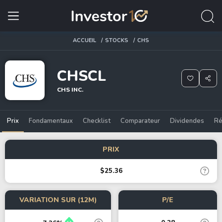
ACCUEIL
STOCKS
CHS
CHSCL
CHS INC.
Prix
Fondamentaux
Checklist
Comparateur
Dividendes
Ré
PRIX
$25.36
VARIATION SUR (12M)
P/E