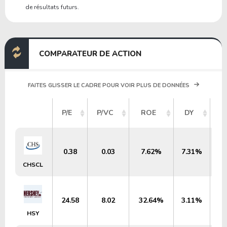
de résultats futurs.
COMPARATEUR DE ACTION
FAITES GLISSER LE CADRE POUR VOIR PLUS DE DONNÉES
C
P/E
P/VC
ROE
DY
0.38
0.03
7.62%
7.31%
CHSCL
24.58
8.02
32.64%
3.11%
HSY