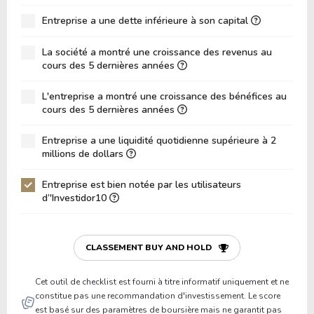
ROA (Retour sur Actifs)
3.10%
Entreprise a une dette inférieure à son capital
Dette Nette / Capitaux Propres
5.59
La société a montré une croissance des revenus au
Dette Nette / EBITDA
230.08
cours des 5 dernières années
Dette Nette / EBIT
-597.54
L'entreprise a montré une croissance des bénéfices au
cours des 5 dernières années
Dette Brute / Capitaux Propres
6.04
Capitaux Propres / Actifs
0.10
Entreprise a une liquidité quotidienne supérieure à 2
millions de dollars
Passifs / Actifs
0.42
Entreprise est bien notée par les utilisateurs
Ratio de Liquidité
0.00
d’'Investidor10
P/Fonds de Roulement
0.00
P/Actif Circulant Net
0.00
CLASSEMENT BUY AND HOLD
Cet outil de checklist est fourni à titre informatif uniquement et ne
constitue pas une recommandation d'investissement. Le score
est basé sur des paramètres de boursière mais ne garantit pas