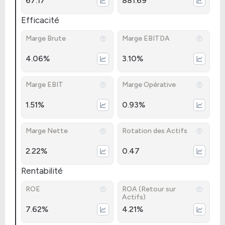
67.17
881.69
Efficacité
Marge Brute
Marge EBITDA
4.06%
3.10%
Marge EBIT
Marge Opérative
1.51%
0.93%
Marge Nette
Rotation des Actifs
2.22%
0.47
Rentabilité
ROE
ROA (Retour sur
Actifs)
7.62%
4.21%