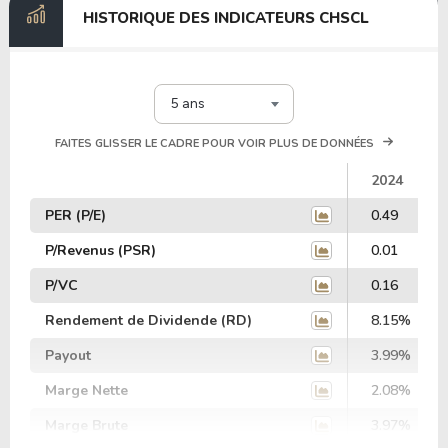
HISTORIQUE DES INDICATEURS CHSCL
5 ans
FAITES GLISSER LE CADRE POUR VOIR PLUS DE DONNÉES
2024
PER (P/E)
0.49
P/Revenus (PSR)
0.01
P/VC
0.16
Rendement de Dividende (RD)
8.15%
Payout
3.99%
Marge Nette
2.08%
Marge Brute
3.97%