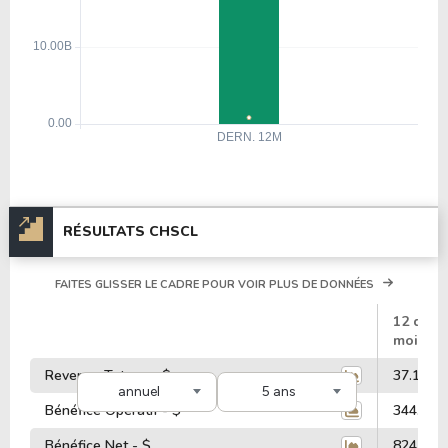
RÉSULTATS CHSCL
FAITES GLISSER LE CADRE POUR VOIR PLUS DE DONNÉES
#
12 dern
mois
Revenus Totaux - $
37.16 Mi
annuel
5 ans
Bénéfice Opératif - $
344.84 M
Bénéfice Net - $
824.19 M