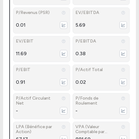
P/Revenus (PSR)
EV/EBITDA
0.01
5.69
EV/EBIT
P/EBITDA
11.69
0.38
P/EBIT
P/Actif Total
0.91
0.02
P/Actif Circulant
P/Fonds de
Net
Roulement
-
-
LPA (Bénéfice par
VPA (Valeur
Action)
Comptable par
Action)