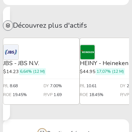
Découvrez plus d'actifs
JBS - JBS N.V.
HEINY - Heineken
$14.23
$44.95
6,64% (12 M)
17,07% (12 M)
P/L
8.68
DY
7.00%
P/L
10.61
DY
2.
ROE
19.45%
P/VP
1.69
ROE
18.45%
P/VP