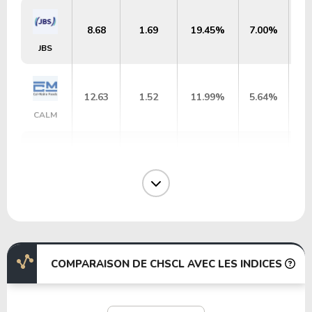
8.68
1.69
19.45%
7.00%
JBS
12.63
1.52
11.99%
5.64%
CALM
0.39
0.03
7.62%
7.49%
CHSCO
14.94
2.59
17.30%
4.79%
JBSS
COMPARAISON DE CHSCL AVEC LES INDICES
4.50
0.26
5.85%
6.80%