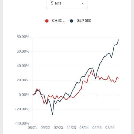
CHSCM
5 ans
0.42
0.03
7.62%
7.16%
CHSCP
8.76
1.88
21.45%
3.57%
MKC
3.70
0.54
14.62%
0.00%
PETZ
1.10
4.82
437.09%
0.00%
BYND