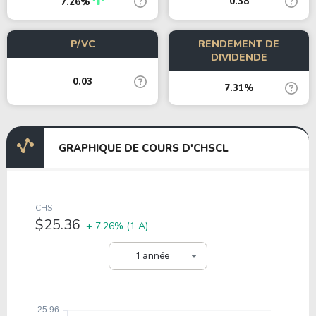
0.38
7.26%
P/VC
RENDEMENT DE
DIVIDENDE
0.03
7.31%
GRAPHIQUE DE COURS D'CHSCL
CHS
$25.36
+ 7.26%
(1 A)
1 année