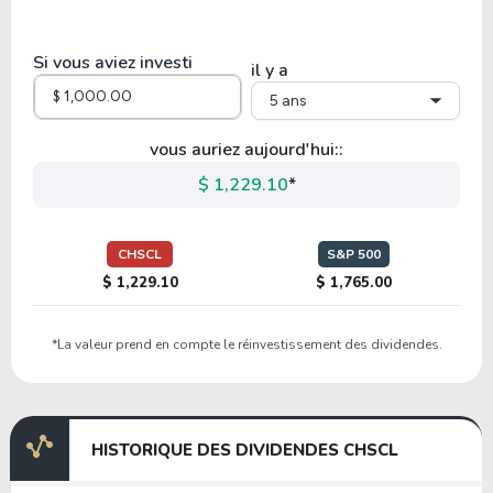
5.81
0.80
13.85%
0.00%
VFF
Si vous aviez investi
il y a
5 ans
24.83
3.95
15.89%
2.87%
LW
vous auriez aujourd'hui::
$ 1,229.10
*
27.34
4.66
17.03%
2.18%
LANC
CHSCL
S&P 500
$ 1,229.10
$ 1,765.00
8.75
1.88
21.45%
3.57%
*La valeur prend en compte le réinvestissement des dividendes.
MKC-V
40.51
1.51
3.73%
0.00%
HISTORIQUE DES DIVIDENDES CHSCL
AVO