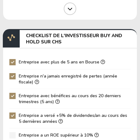
Marge Opérative
0.73%
Marge EBIT
-0.18%
Marge EBITDA
0.47%
CHECKLIST DE L'INVESTISSEUR BUY AND
EV/EBITDA
237.35
HOLD SUR CHS
EV/EBIT
-616.43
P/EBITDA
0.51
Entreprise avec plus de 5 ans en Bourse
P/EBIT
1.38
Entreprise n'a jamais enregistré de pertes (année
P/Actif Total
0.02
fiscale)
VPA (Valeur Comptable par Action)
145.22
Entreprise avec bénéfices au cours des 20 derniers
trimestres (5 ans)
LPA (Bénéfice par Action)
47.22
Rotation des Actifs
0.49
Entreprise a versé +5% de dividendes/an au cours des
5 dernières années
ROE
32.52%
ROIC (RETOUR SUR CAPITAL INVESTI)
Entreprise a un ROE supérieur à 10%
0.00%