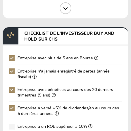
Marge Opérative
2.95%
Marge EBIT
0.86%
Marge EBITDA
3.70%
CHECKLIST DE L'INVESTISSEUR BUY AND
EV/EBITDA
0.00
HOLD SUR CHS
EV/EBIT
0.00
P/EBITDA
1.33
Entreprise avec plus de 5 ans en Bourse
P/EBIT
1.70
Entreprise n'a jamais enregistré de pertes (année
P/Actif Total
0.14
fiscale)
VPA (Valeur Comptable par Action)
91.09
Entreprise avec bénéfices au cours des 20 derniers
trimestres (5 ans)
LPA (Bénéfice par Action)
7.28
Rotation des Actifs
0.50
Entreprise a versé +5% de dividendes/an au cours des
5 dernières années
ROE
7.99%
ROIC (RETOUR SUR CAPITAL INVESTI)
Entreprise a un ROE supérieur à 10%
0.00%