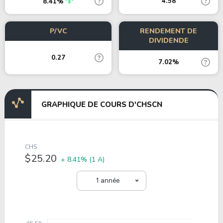
4.58
8.41%
P/VC
RENDEMENT DE
DIVIDENDE
0.27
7.02%
GRAPHIQUE DE COURS D'CHSCN
CHS
$25.20
+ 8.41%
(1 A)
1 année