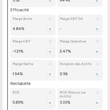
5.52
94.42
Efficacité
Marge Brute
Marge EBITDA
4.84%
-
Marge EBIT
Marge Opérative
-1.21%
2.47%
Marge Nette
Rotation des Actifs
1.54%
0.56
Rentabilité
ROE
ROA (Retour sur
Actifs)
5.85%
3.33%