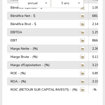
annuel
5 ans
Bénéfice Opératif - $
1.09 Mill
Bénéfice Net - $
681.01 M
Bénéfice Brut - $
2.14 Mill
EBITDA
1.29 Mill
EBIT
866.90 M
Marge Nette - (%)
2.36%
Marge Brute - (%)
5.13%
Marge d'Exploitation - (%)
3.23%
ROE - (%)
5.85%
ROA - (%)
3.33%
ROIC (RETOUR SUR CAPITAL INVESTI) - (%)
-%