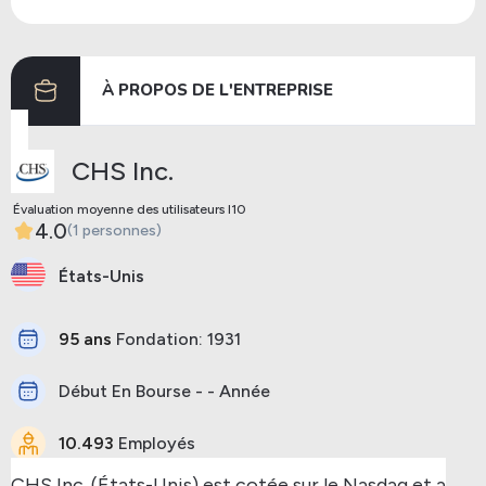
Dividendes
12/06/2024
28/06/2024
À PROPOS DE L'ENTREPRISE
Précédent
Prochaine
CHS Inc.
Évaluation moyenne des utilisateurs I10
4.0
(1 personnes)
États-Unis
95 ans
Fondation: 1931
Début En Bourse - - Année
10.493
Employés
CHS Inc. (États-Unis) est cotée sur le Nasdaq et a