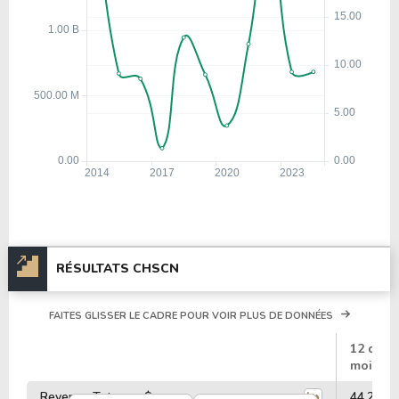
RÉSULTATS CHSCN
FAITES GLISSER LE CADRE POUR VOIR PLUS DE DONNÉES
#
12 dern
mois
Revenus Totaux - $
44.21 Mi