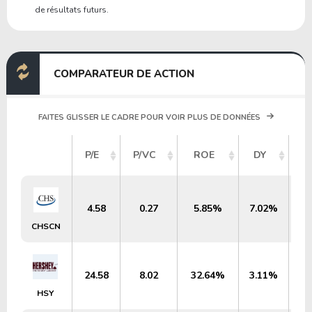
de résultats futurs.
COMPARATEUR DE ACTION
FAITES GLISSER LE CADRE POUR VOIR PLUS DE DONNÉES
C
P/E
P/VC
ROE
DY
4.58
0.27
5.85%
7.02%
CHSCN
24.58
8.02
32.64%
3.11%
HSY