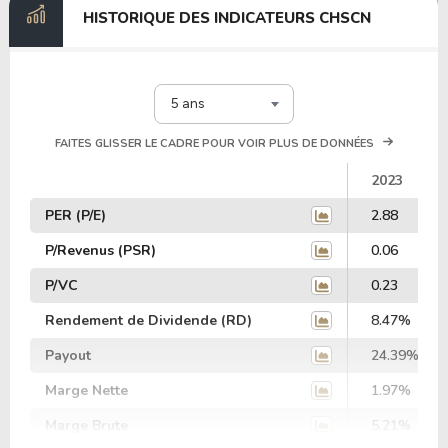
HISTORIQUE DES INDICATEURS CHSCN
5 ans
FAITES GLISSER LE CADRE POUR VOIR PLUS DE DONNÉES
2023
PER (P/E)
2.88
P/Revenus (PSR)
0.06
P/VC
0.23
Rendement de Dividende (RD)
8.47%
Payout
24.39%
Marge Nette
1.97%
Marge Brute
5.21%