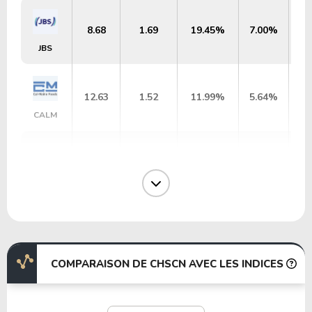
8.68
1.69
19.45%
7.00%
JBS
12.63
1.52
11.99%
5.64%
CALM
0.39
0.03
7.62%
7.49%
CHSCO
14.94
2.59
17.30%
4.79%
JBSS
COMPARAISON DE CHSCN AVEC LES INDICES
4.50
0.26
5.85%
6.80%