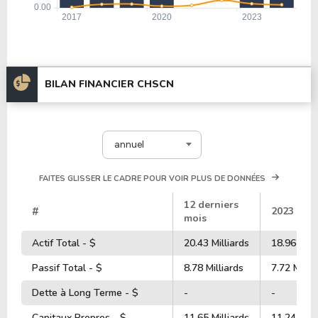
BILAN FINANCIER CHSCN
annuel
FAITES GLISSER LE CADRE POUR VOIR PLUS DE DONNÉES
12 derniers
#
2023
mois
Actif Total - $
20.43 Milliards
18.96 Mill
Passif Total - $
8.78 Milliards
7.72 Millia
Dette à Long Terme - $
-
-
Capitaux Propres - $
11.65 Milliards
11.24 Mill