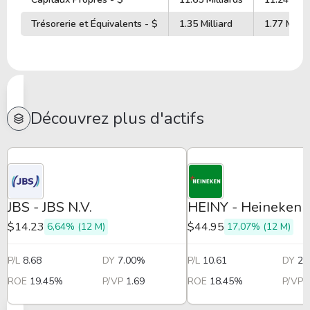
Trésorerie et Équivalents - $
1.35 Milliard
1.77 Millia
Découvrez plus d'actifs
JBS - JBS N.V.
HEINY - Heineken
$14.23
$44.95
6,64% (12 M)
17,07% (12 M)
P/L
8.68
DY
7.00%
P/L
10.61
DY
2.
ROE
19.45%
P/VP
1.69
ROE
18.45%
P/VP