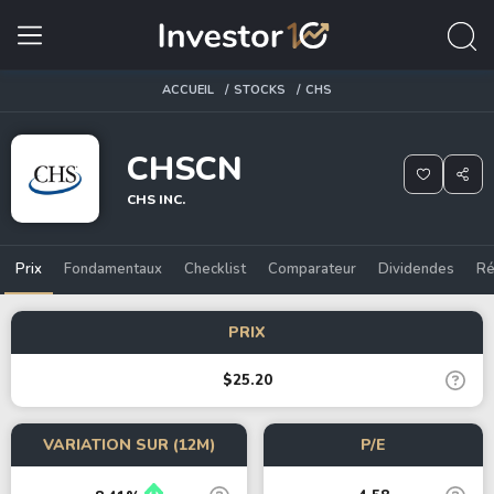
ACCUEIL
STOCKS
CHS
CHSCN
CHS INC.
Prix
Fondamentaux
Checklist
Comparateur
Dividendes
Ré
PRIX
$25.20
VARIATION SUR (12M)
P/E