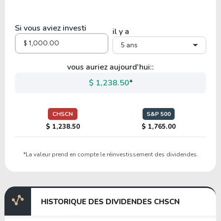
1.10
4.82
437.09%
0.00%
BYND
Si vous aviez investi
il y a
5 ans
5.81
0.80
13.85%
0.00%
VFF
vous auriez aujourd'hui::
$ 1,238.50
*
24.83
3.95
15.89%
2.87%
LW
CHSCN
S&P 500
$ 1,238.50
$ 1,765.00
27.34
4.66
17.03%
2.18%
*La valeur prend en compte le réinvestissement des dividendes.
LANC
8.75
1.88
21.45%
3.57%
HISTORIQUE DES DIVIDENDES CHSCN
MKC-V