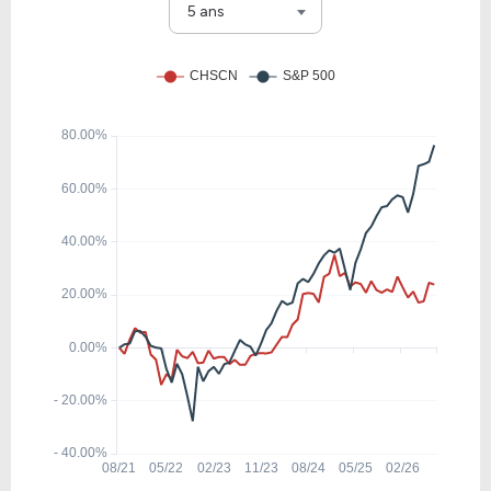
CHSCM
5 ans
0.42
0.03
7.62%
7.16%
CHSCP
8.76
1.88
21.45%
3.57%
MKC
0.38
0.03
7.62%
7.31%
CHSCL
3.70
0.54
14.62%
0.00%
PETZ