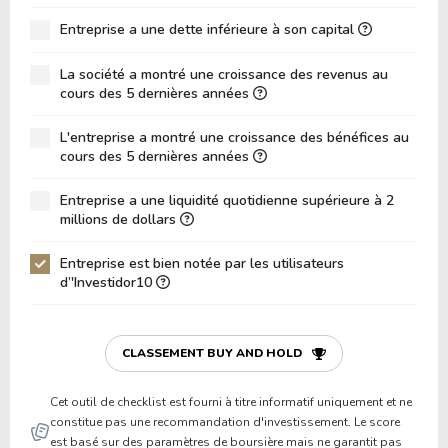
ROA (Retour sur Actifs)
4.74%
Entreprise a une dette inférieure à son capital
Dette Nette / Capitaux Propres
0.00
La société a montré une croissance des revenus au
Dette Nette / EBITDA
0.00
cours des 5 dernières années
Dette Nette / EBIT
0.00
L'entreprise a montré une croissance des bénéfices au
cours des 5 dernières années
Dette Brute / Capitaux Propres
0.00
Capitaux Propres / Actifs
0.59
Entreprise a une liquidité quotidienne supérieure à 2
millions de dollars
Passifs / Actifs
0.41
Entreprise est bien notée par les utilisateurs
Ratio de Liquidité
0.00
d’'Investidor10
P/Fonds de Roulement
0.00
P/Actif Circulant Net
0.00
CLASSEMENT BUY AND HOLD
Cet outil de checklist est fourni à titre informatif uniquement et ne
constitue pas une recommandation d'investissement. Le score
est basé sur des paramètres de boursière mais ne garantit pas