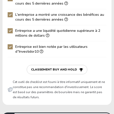
Dette Nette / EBITDA
17.82
cours des 5 dernières années
Dette Nette / EBIT
19.23
L'entreprise a montré une croissance des bénéfices au
cours des 5 dernières années
Dette Brute / Capitaux Propres
-2.31
Capitaux Propres / Actifs
-0.32
Entreprise a une liquidité quotidienne supérieure à 2
millions de dollars
Passifs / Actifs
1.32
Entreprise est bien notée par les utilisateurs
Ratio de Liquidité
0.66
d’'Investidor10
P/Fonds de Roulement
-49.06
P/Actif Circulant Net
-3.88
CLASSEMENT BUY AND HOLD
Cet outil de checklist est fourni à titre informatif uniquement et ne
constitue pas une recommandation d'investissement. Le score
est basé sur des paramètres de boursière mais ne garantit pas
de résultats futurs.