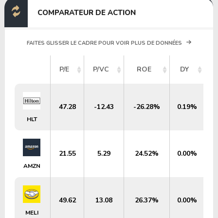
COMPARATEUR DE ACTION
FAITES GLISSER LE CADRE POUR VOIR PLUS DE DONNÉES
C
P/E
P/VC
ROE
DY
47.28
-12.43
-26.28%
0.19%
HLT
21.55
5.29
24.52%
0.00%
AMZN
49.62
13.08
26.37%
0.00%
MELI