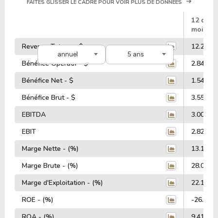
FAITES GLISSER LE CADRE POUR VOIR PLUS DE DONNÉES
#
12 dern
mois
Revenus Totaux - $
12.28 Mi
annuel
5 ans
Bénéfice Opératif - $
2.84 Mill
Bénéfice Net - $
1.54 Mill
Bénéfice Brut - $
3.55 Mill
EBITDA
3.00 Mill
EBIT
2.82 Mill
Marge Nette - (%)
13.17%
Marge Brute - (%)
28.00%
Marge d'Exploitation - (%)
22.15%
ROE - (%)
-26.28%
ROA - (%)
9.41%