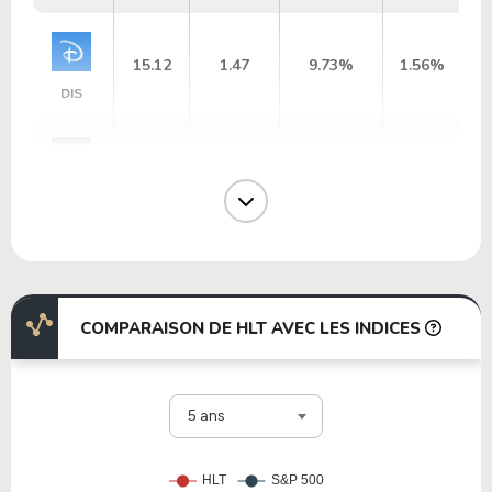
15.12
1.47
9.73%
1.56%
DIS
11.76
1.81
15.37%
6.12%
VZ
21.93
-147.96
-674.81%
2.75%
MCD
COMPARAISON DE HLT AVEC LES INDICES
38.94
8.77
22.52%
0.87%
WMT
5 ans
30.35
19.49
64.22%
0.71%