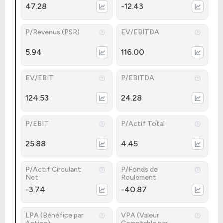
47.28
-12.43
P/Revenus (PSR)
EV/EBITDA
5.94
116.00
EV/EBIT
P/EBITDA
124.53
24.28
P/EBIT
P/Actif Total
25.88
4.45
P/Actif Circulant
P/Fonds de
Net
Roulement
-3.74
-40.87
LPA (Bénéfice par
VPA (Valeur