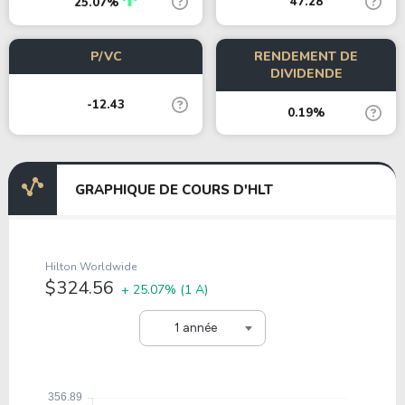
47.28
25.07%
P/VC
RENDEMENT DE
DIVIDENDE
-12.43
0.19%
GRAPHIQUE DE COURS D'HLT
Hilton Worldwide
$324.56
+ 25.07%
(1 A)
1 année