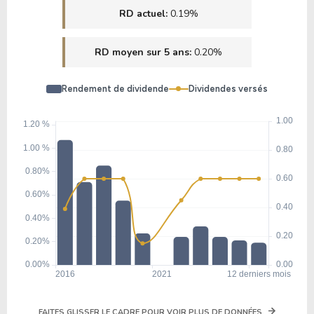
RD actuel:
0.19%
33.75
21.78
64.52%
0.00%
RD moyen sur 5 ans:
0.20%
CMG
Rendement de dividende
Dividendes versés
17.55
3.29
18.77%
2.30%
TMUS
FAITES GLISSER LE CADRE POUR VOIR PLUS DE DONNÉES