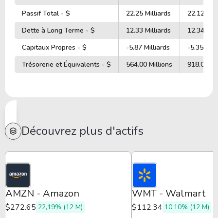
Passif Total - $
22.25 Milliards
22.12 Mill
Dette à Long Terme - $
12.33 Milliards
12.34 Mill
Capitaux Propres - $
-5.87 Milliards
-5.35 Mill
Trésorerie et Équivalents - $
564.00 Millions
918.00 Mi
Découvrez plus d'actifs
AMZN - Amazon
WMT - Walmart
$272.65
$112.34
22,19% (12 M)
10,10% (12 M)