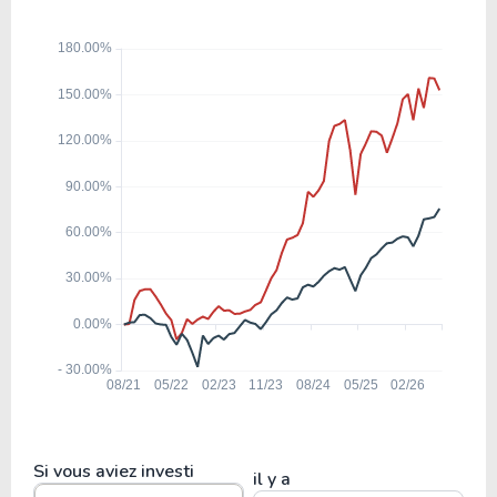
V
47.75
12.59
26.38%
0.57%
COST
21.99
9.95
45.27%
0.00%
NFLX
7.36
1.24
16.78%
4.85%
T
19.40
1.74
8.96%
0.86%
BABA
Si vous aviez investi
il y a