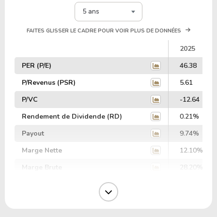
5 ans
FAITES GLISSER LE CADRE POUR VOIR PLUS DE DONNÉES
2025
PER (P/E)
46.38
P/Revenus (PSR)
5.61
P/VC
-12.64
Rendement de Dividende (RD)
0.21%
Payout
9.74%
Marge Nette
12.10%
Marge Brute
28.20%
Marge Opérative
22.37%
Marge EBIT
19.24%