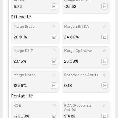
Action)
Comptable par
Action)
6.73
-25.62
Efficacité
Marge Brute
Marge EBITDA
28.91%
24.86%
Marge EBIT
Marge Opérative
23.15%
23.08%
Marge Nette
Rotation des Actifs
12.56%
0.18
Rentabilité
ROE
ROA (Retour sur
Actifs)
-26.28%
9.41%