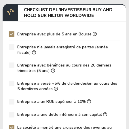
Marge EBITDA
20.76%
CHECKLIST DE L'INVESTISSEUR BUY AND
EV/EBITDA
133.55
HOLD SUR HILTON WORLDWIDE
EV/EBIT
144.12
P/EBITDA
23.55
Entreprise avec plus de 5 ans en Bourse
P/EBIT
25.10
Entreprise n'a jamais enregistré de pertes (année
P/Actif Total
4.03
fiscale)
VPA (Valeur Comptable par Action)
-22.94
Entreprise avec bénéfices au cours des 20 derniers
trimestres (5 ans)
LPA (Bénéfice par Action)
6.25
Rotation des Actifs
0.18
Entreprise a versé +5% de dividendes/an au cours des
5 dernières années
ROE
-27.25%
ROIC (RETOUR SUR CAPITAL INVESTI)
Entreprise a un ROE supérieur à 10%
9.98%
ROA (Retour sur Actifs)
8.69%
Entreprise a une dette inférieure à son capital
Dette Nette / Capitaux Propres
-2.14
La société a montré une croissance des revenus au