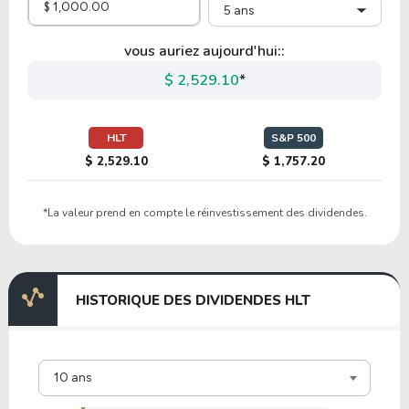
5 ans
60.15
-15.55
-25.86%
2.36%
SBUX
vous auriez aujourd'hui::
$ 2,529.10
*
23.52
23.75
100.99%
2.79%
HD
HLT
S&P 500
$ 2,529.10
$ 1,757.20
7.54
0.94
12.45%
5.57%
*La valeur prend en compte le réinvestissement des dividendes.
CMCSA
18.76
3.95
21.04%
3.20%
HISTORIQUE DES DIVIDENDES HLT
TGT
6.19
1.25
20.24%
6.71%
10 ans
TBB