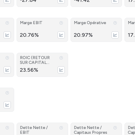
-27.84
-41.42
17
Marge EBIT
Marge Opérative
Mar
20.76%
20.97%
17
ROIC (RETOUR
SUR CAPITAL
INVESTI)
23.56%
Dette Nette /
Dette Nette /
Det
EBIT
Capitaux Propres
Cap