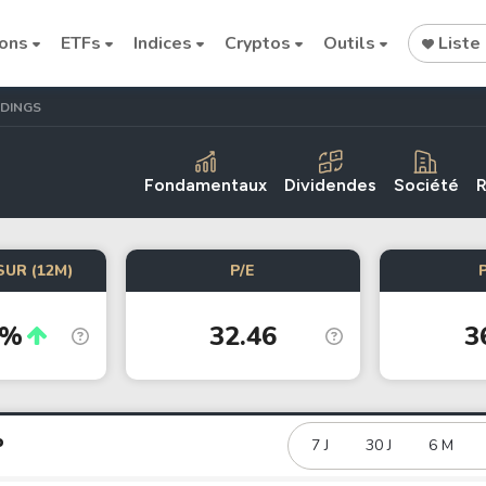
ions
ETFs
Indices
Cryptos
Outils
Liste 
DINGS
Fondamentaux
Dividendes
Société
R
SUR (12M)
P/E
Cryptocurrencies
8%
32.46
3
Bitcoin
Ethereum
Binance Coin (BNB)
Dogecoin
P
7 J
30 J
6 M
Solana