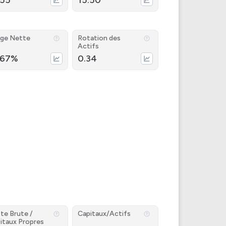
.55
15.50
ge Nette
Rotation des
Actifs
.67%
0.34
te Brute /
Capitaux/Actifs
itaux Propres