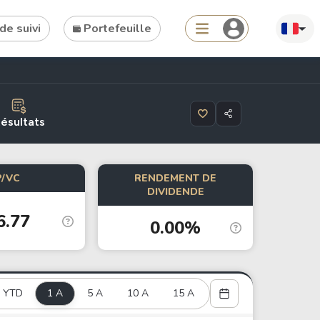
de suivi
Portefeuille
Search
ésultats
P/VC
RENDEMENT DE
Tools
DIVIDENDE
6.77
Dividend Schedule
0.00%
Stock Rankings
ETF Rankings
Crypto Rankings
YTD
1 A
5 A
10 A
15 A