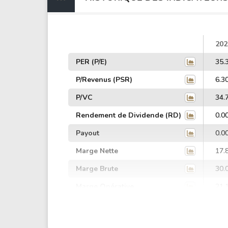
202
PER (P/E)
35.
P/Revenus (PSR)
6.3
P/VC
34.
Rendement de Dividende (RD)
0.0
Payout
0.0
Marge Nette
17.
Marge Brute
30.
Marge Opérative
21.
Marge EBIT
21.
Marge EBITDA
22.