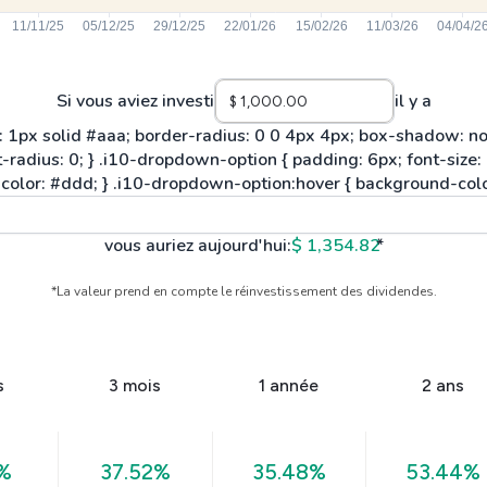
Si vous aviez investi
il y a
vous auriez aujourd'hui:
$ 1,354.82
*
*La valeur prend en compte le réinvestissement des dividendes.
s
3 mois
1 année
2 ans
7%
37.52%
35.48%
53.44%