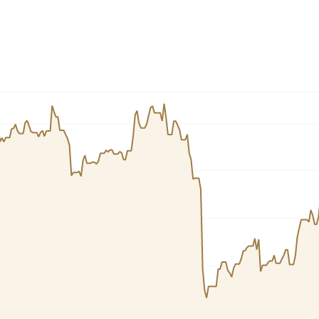
Cardano
l
See all