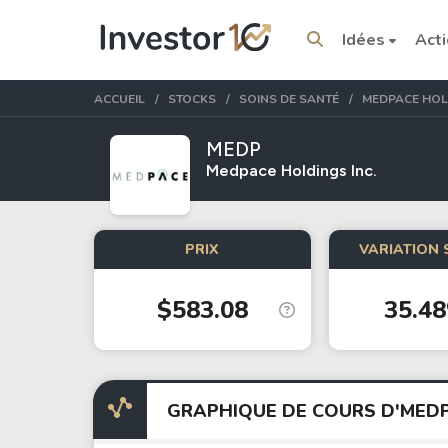
Idées
Act
ACCUEIL
STOCKS
SOINS DE SANTÉ
MEDPACE HOL
MEDP
Medpace Holdings Inc.
Sujets tendance
PRIX
VARIATION 
Stocks
ETFs
$583.08
35.4
Tesla
VOO
Apple
IVV
Amazon
SPY
Google
VTI
GRAPHIQUE DE COURS D'MED
Meta
QQQ