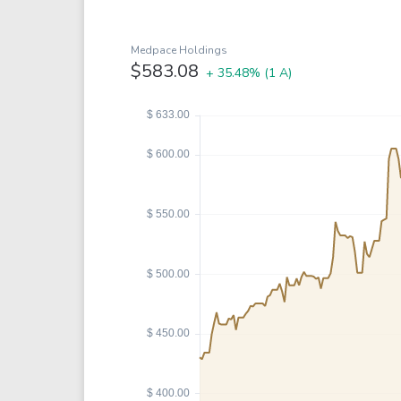
Coca-Cola
VEA
See all
See al
Medpace Holdings
$583.08
+ 35.48%
(1 A)