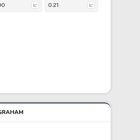
00
0.21
 GRAHAM