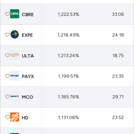
1,222.53%
33.06
CBRE
1,218.49%
24.18
EXPE
1,213.24%
18.75
ULTA
1,199.51%
23.35
PAYX
1,185.76%
29.71
MCO
1,131.08%
23.52
HD