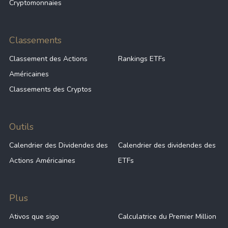
Cryptomonnaies
8.13%
29.99
RSG
Classements
Classement des Actions
Rankings ETFs
7.65%
47.75
COST
Américaines
Classements des Cryptos
7.44%
255.95
WM
Outils
6.59%
23.50
SYY
Calendrier des Dividendes des
Calendrier des dividendes des
Actions Américaines
ETFs
6.28%
24.90
RL
Plus
6.18%
30.07
TJX
Ativos que sigo
Calculatrice du Premier Million