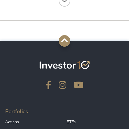
10.66%
-7.58
VOD
10.55%
21.55
AMZN
10.48%
33.75
CMG
10.25%
21.99
NFLX
9.38%
55.81
OMC
8.99%
19.13
DRI
Portfolios
Actions
ETFs
8.67%
41.13
CTAS