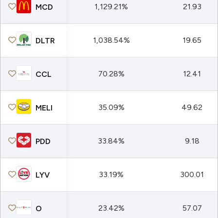
1,129.21%
21.93
MCD
1,038.54%
19.65
DLTR
70.28%
12.41
CCL
35.09%
49.62
MELI
33.84%
9.18
PDD
33.19%
300.01
LYV
23.42%
57.07
O