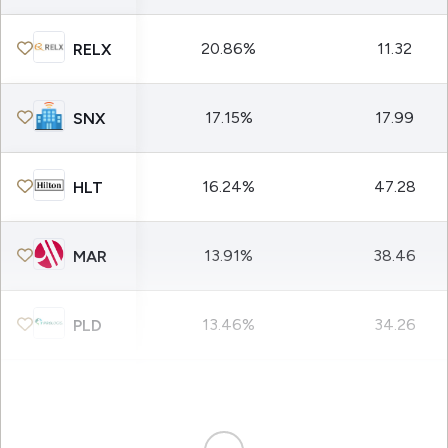
20.86%
11.32
RELX
17.15%
17.99
SNX
16.24%
47.28
HLT
13.91%
38.46
MAR
13.46%
34.26
PLD
11.79%
30.35
V