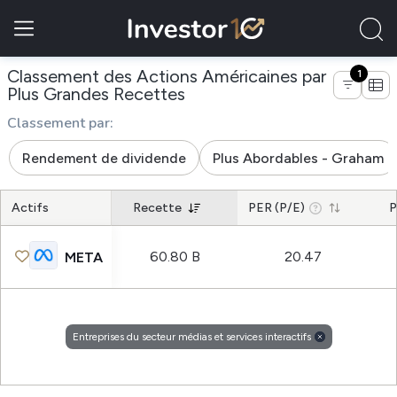
Classement des Actions Américaines par
1
de entreprises du secteur m
Plus Grandes Recettes
Classement par:
Rendement de dividende
Plus Abordables - Graham
Actifs
Recette
PER (P/E)
P
60.80 B
20.47
META
Entreprises du secteur médias et services interactifs