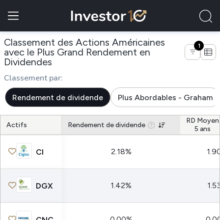
Classement des Actions Américaines
1
avec le Plus Grand Rendement en
de entreprises du secteur Établisseme
Dividendes
Classement par:
Rendement de dividende
Plus Abordables - Graham
RD Moyen
Actifs
Rendement de dividende
5 ans
2.18%
1.9
CI
1.42%
1.5
DGX
0.00%
0.0
CNC