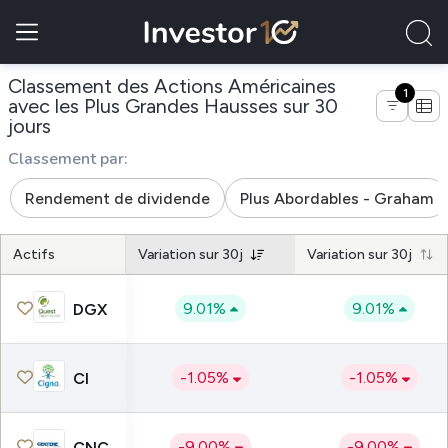
Classement des Actions Américaines
1
avec les Plus Grandes Hausses sur 30
de entreprises du secteur Établissements de
jours
Classement par:
Rendement de dividende
Plus Abordables - Graham
Actifs
Variation sur 30j
Variation sur 30j
9.01%
9.01%
DGX
-1.05%
-1.05%
CI
-9.00%
-9.00%
CNC