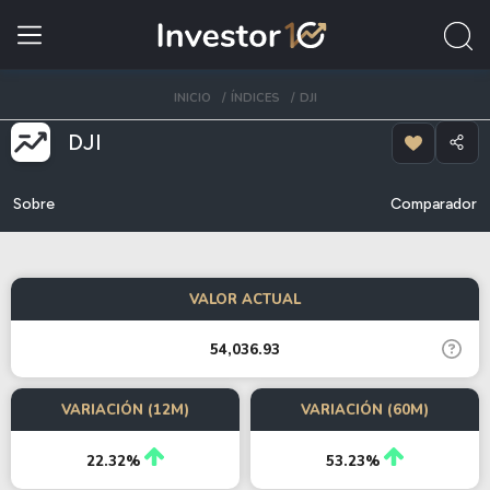
INICIO
ÍNDICES
DJI
DJI
Sobre
Comparador
VALOR ACTUAL
54,036.93
VARIACIÓN (12M)
VARIACIÓN (60M)
22.32%
53.23%