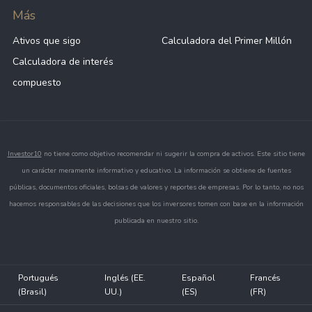
mercado y las condiciones económicas.
Más
Ativos que sigo
Calculadora del Primer Millón
Los inversionistas y analistas suelen utilizarlo
como:
Calculadora de interés
compuesto
Indicador del desempeño de grandes
empresas estadounidenses.
Referencia histórica para análisis de largo
plazo.
Investor10
no tiene como objetivo recomendar ni sugerir la compra de activos. Este sitio tiene
Base para ETFs, fondos indexados y
un carácter meramente informativo y educativo. La información se obtiene de fuentes
contratos de futuros.
públicas, documentos oficiales, bolsas de valores y reportes de empresas. Por lo tanto, no nos
Medida de la confianza de los
hacemos responsables de las decisiones que los inversores tomen con base en la información
inversionistas y del sentimiento del
publicada en nuestro sitio.
mercado.
Cómo invertir en el Dow Jones
Portugués
Inglés (EE.
Español
Francés
Aunque no es posible invertir directamente en
(Brasil)
UU.)
(ES)
(FR)
el índice, los inversionistas pueden obtener