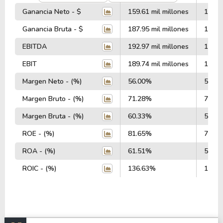
Ganancia Neto - $
159.61 mil millones
120.0
Ganancia Bruta - $
187.95 mil millones
153.4
EBITDA
192.97 mil millones
144.5
EBIT
189.74 mil millones
141.7
Margen Neto - (%)
56.00%
53.1
Margen Bruto - (%)
71.28%
70.2
Margen Bruta - (%)
60.33%
58.8
ROE - (%)
81.65%
76.3
ROA - (%)
61.51%
58.0
ROIC - (%)
136.63%
151.