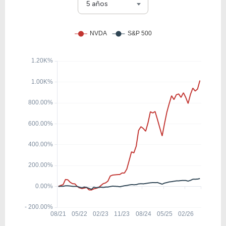
TSM
5 años
158.70
12.33
7.77%
0.00%
AMD
30.58
30.50
99.73%
1.71%
MMM
62.42
20.87
33.43%
0.66%
AVGO
21.57
8.56
39.69%
1.56%
ORCL