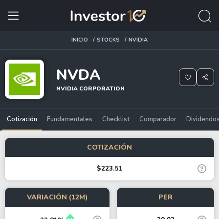
INICIO
STOCKS
NVIDIA
NVDA
NVIDIA CORPORATION
Cotización
Fundamentales
Checklist
Comparador
Dividendo
COTIZACIÓN
$223.51
VARIACIÓN (12M)
PER