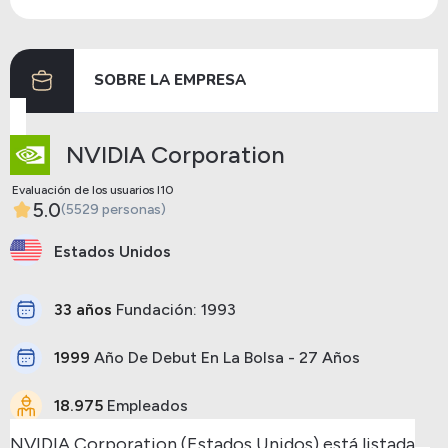
Dividendos
04/03/2024
27/03/2024
0.00
SOBRE LA EMPRESA
Anterior
Siguiente
NVIDIA Corporation
Evaluación de los usuarios I10
5.0
(5529 personas)
Estados Unidos
33 años
Fundación: 1993
1999
Año De Debut En La Bolsa - 27 Años
18.975
Empleados
NVIDIA Corporation (Estados Unidos) está listada