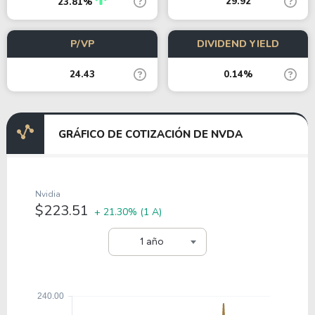
29.92
23.81%
P/VP
DIVIDEND YIELD
24.43
0.14%
GRÁFICO DE COTIZACIÓN DE NVDA
Nvidia
$223.51
+ 21.30%
(1 A)
1 año