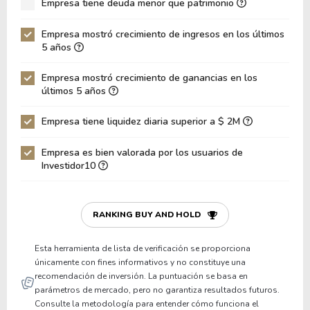
Empresa tiene deuda menor que patrimonio
ROA
58.06%
Deuda Neta / Patrimonio
-0.35
Empresa mostró crecimiento de ingresos en los últimos
5 años
Deuda Neta / EBITDA
-1.07
Empresa mostró crecimiento de ganancias en los
Deuda Neta / EBIT
-1.09
últimos 5 años
Deuda Bruta / Patrimonio
0.05
Empresa tiene liquidez diaria superior a $ 2M
Patrimonio / Activos
0.76
Empresa es bien valorada por los usuarios de
Pasivos / Activos
0.24
Investidor10
Liquidez Corriente
3.91
P/Capital de Trabajo
51.15
RANKING BUY AND HOLD
Patrimonio/Activos Circulante Neto
62.81
Esta herramienta de lista de verificación se proporciona
únicamente con fines informativos y no constituye una
recomendación de inversión. La puntuación se basa en
parámetros de mercado, pero no garantiza resultados futuros.
Consulte la metodología para entender cómo funciona el