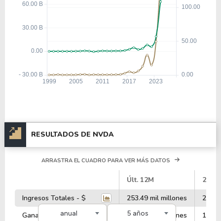
RESULTADOS DE NVDA
ARRASTRA EL CUADRO PARA VER MÁS DATOS
#
Últ. 12M
2026
Ingresos Totales - $
253.49 mil millones
215.9
anual
5 años
Ganancia Operativa - $
162.29 mil millones
130.3