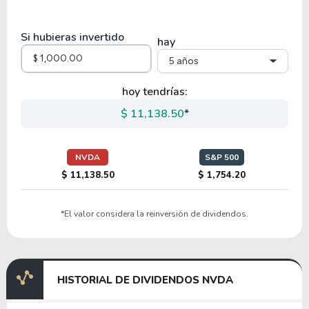
38.04
9.31
24.47%
1.44%
CSCO
Si hubieras invertido
hay
5 años
18.51
9.28
50.11%
0.06%
MU
hoy tendrías:
$ 11,138.50
*
16.84
5.64
33.48%
2.43%
QCOM
NVDA
S&P 500
$ 11,138.50
$ 1,754.20
31.19
-186.82
-598.93%
0.57%
*El valor considera la reinversión de dividendos.
DELL
6.64
0.84
12.60%
0.00%
HISTORIAL DE DIVIDENDOS NVDA
MNDO