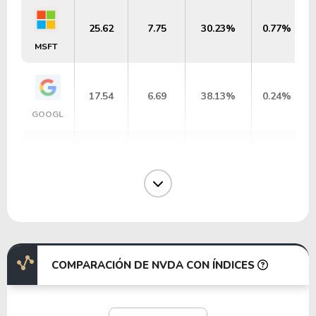
25.62
7.75
30.23%
0.77%
MSFT
17.54
6.69
38.13%
0.24%
GOOGL
17.53
6.68
38.13%
0.24%
GOOG
19.15
5.95
31.05%
3.08%
IBM
COMPARACIÓN DE NVDA CON ÍNDICES
29.64
10.23
34.52%
0.73%