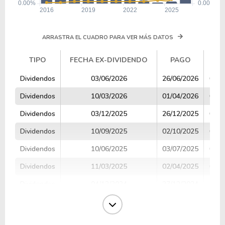
ARRASTRA EL CUADRO PARA VER MÁS DATOS
TIPO
FECHA EX-DIVIDENDO
PAGO
V
TIPO
FECHA EX-DIVIDENDO
PAGO
V
Dividendos
03/06/2026
26/06/2026
0.25
Dividendos
10/03/2026
01/04/2026
0.01
Dividendos
03/12/2025
26/12/2025
0.01
Dividendos
10/09/2025
02/10/2025
0.01
Dividendos
10/06/2025
03/07/2025
0.01
Dividendos
11/03/2025
02/04/2025
0.01
Dividendos
04/12/2024
27/12/2024
0.01
Dividendos
11/09/2024
03/10/2024
0.01
Dividendos
10/06/2024
28/06/2024
0.01