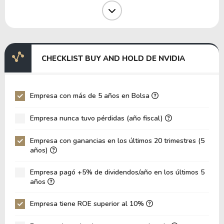
Margen Operativo
60.38%
Margen EBIT
74.08%
Margen EBITDA
75.28%
EV/EBITDA
92.12
CHECKLIST BUY AND HOLD DE NVIDIA
EV/EBIT
93.61
P/EBITDA
33.06
Empresa con más de 5 años en Bolsa
P/EBIT
33.73
Empresa nunca tuvo pérdidas (año fiscal)
Patrimonio/Activos Totales
23.11
Empresa con ganancias en los últimos 20 trimestres (5
VPA
6.47
años)
LPA
4.94
Empresa pagó +5% de dividendos/año en los últimos 5
Rotación de Activos
0.33
años
ROE
76.33%
Empresa tiene ROE superior al 10%
ROIC
151.61%