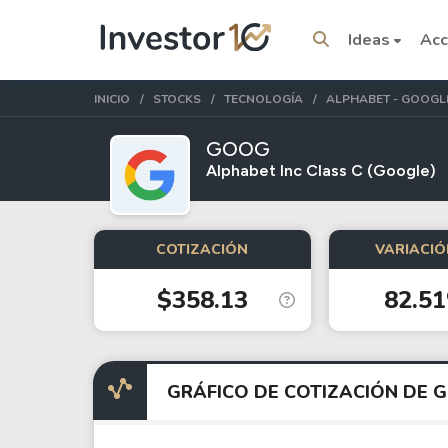
Ideas
Acc
INICIO
STOCKS
TECNOLOGÍA
ALPHABET - GOOGLE
GOOG
Alphabet Inc Class C (Google)
Temas del momento
COTIZACIÓN
VARIACIÓ
Stocks
ETFs
$358.13
82.5
Tesla
VOO
Apple
IVV
Amazon
SPY
GRÁFICO DE COTIZACIÓN DE 
Google
VTI
Meta
QQQ