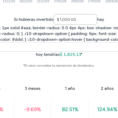
Si hubieras invertido
hay
hoy tendrías
$ 1,825.11
*
*El valor considera la reinversión de dividendos.
s
3 meses
1 año
2 años
4%
-9.69%
82.51%
124.94%