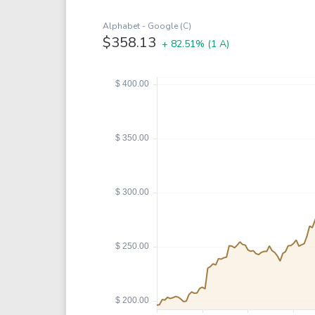
Coca-Cola
VEA
Alphabet - Google (C)
See all
See al
$358.13
+ 82.51%
(1 A)