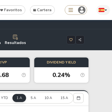
Favoritos
Cartera
Search
a
Resultados
P/VP
DIVIDEND YIELD
Tools
.68
0.24%
Dividend Schedule
Stock Rankings
ETF Rankings
YTD
1 A
5 A
10 A
15 A
Crypto Rankings