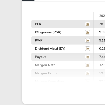
202
PER
28.
P/Ingresos (PSR)
9.3
P/VP
9.1
Dividend yield (DY)
0.2
Payout
7.4
Margen Neto
32.
Margen Bruto
59.
Margen Operativo
32.
Margen EBIT
34.
Margen EBITDA
39.