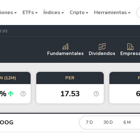
iones
ETFs
Índices
Cripto
Herramientas
 (C)
Fundamentales
Dividendos
Empres
N (12M)
PER
Cryptocurrencies
1%
17.53
6
Bitcoin
Ethereum
Binance Coin (BNB)
GOOG
7 D
30 D
6 M
Dogecoin
Solana