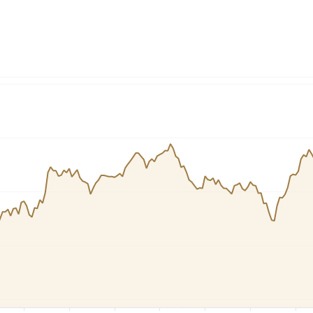
Cardano
l
See all