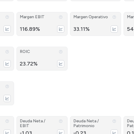
Margen EBIT
Margen Operativo
Mar
116.89%
33.11%
54
ROIC
23.72%
Deuda Neta /
Deuda Neta /
Deu
EBIT
Patrimonio
Pat
-1.03
-0.23
0.