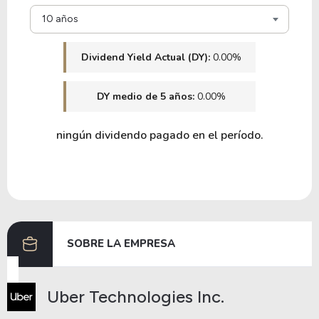
16.23
6.34
39.04%
2.53%
10 años
BR
Dividend Yield Actual (DY):
0.00%
0.50
0.71
143.55%
0.00%
DY medio de 5 años:
0.00%
CIH
ningún dividendo pagado en el período.
SOBRE LA EMPRESA
Uber Technologies Inc.