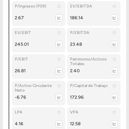
P/Ingresos (PSR)
EV/EBITDA
2.67
186.14
EV/EBIT
P/EBITDA
245.01
23.48
P/EBIT
Patrimonio/Activos
Totales
26.81
2.40
P/Activo Circulante
P/Capital de Trabajo
Neto
-6.76
172.96
LPA
VPA
4.16
12.58