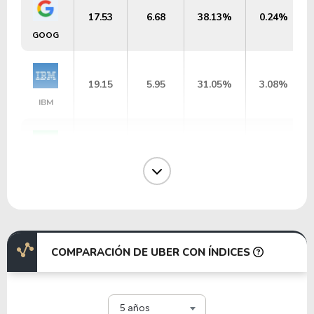
17.53
6.68
38.13%
0.24%
GOOG
19.15
5.95
31.05%
3.08%
IBM
33.28
11.37
34.17%
0.00%
SPOT
12.89
3.00
23.25%
3.88%
ACN
COMPARACIÓN DE UBER CON ÍNDICES
35.99
11.86
32.96%
0.00%
ABNB
5 años