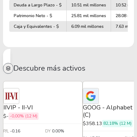
Deuda a Largo Plazo - $
10.51 mil millones
10.52 mil m
Patrimonio Neto - $
25.81 mil millones
28.08 mil m
Caja y Equivalentes - $
6.09 mil millones
7.63 mil mi
Descubre más activos
IIVIP - II-VI
GOOG - Alphabet -
(C)
$-
-0,00% (12 M)
$358.13
82,18% (12 M)
P/L
-0.16
DY
0.00%