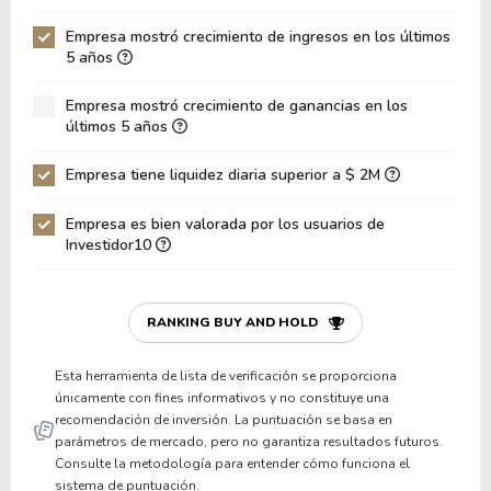
Deuda Neta / Patrimonio
0.10
Empresa mostró crecimiento de ingresos en los últimos
5 años
Deuda Neta / EBITDA
4.82
Empresa mostró crecimiento de ganancias en los
Deuda Neta / EBIT
7.11
últimos 5 años
Deuda Bruta / Patrimonio
0.37
Empresa tiene liquidez diaria superior a $ 2M
Patrimonio / Activos
0.45
Empresa es bien valorada por los usuarios de
Pasivos / Activos
0.55
Investidor10
Liquidez Corriente
1.14
P/Capital de Trabajo
86.69
RANKING BUY AND HOLD
Patrimonio/Activos Circulante Neto
-7.35
Esta herramienta de lista de verificación se proporciona
únicamente con fines informativos y no constituye una
recomendación de inversión. La puntuación se basa en
parámetros de mercado, pero no garantiza resultados futuros.
Consulte la metodología para entender cómo funciona el
sistema de puntuación.