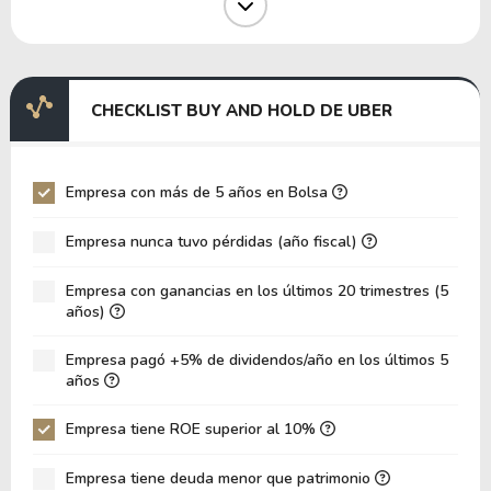
Margen EBIT
2.83%
Margen EBITDA
4.17%
EV/EBITDA
246.94
CHECKLIST BUY AND HOLD DE UBER
EV/EBIT
364.33
P/EBITDA
24.36
Empresa con más de 5 años en Bolsa
P/EBIT
27.28
Empresa nunca tuvo pérdidas (año fiscal)
Patrimonio/Activos Totales
2.75
Empresa con ganancias en los últimos 20 trimestres (5
VPA
13.55
años)
LPA
4.85
Empresa pagó +5% de dividendos/año en los últimos 5
Rotación de Activos
0.23
años
ROE
35.80%
Empresa tiene ROE superior al 10%
ROIC
12.89%
Empresa tiene deuda menor que patrimonio
ROA
16.27%