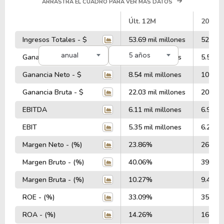
ARRASTRA EL CUADRO PARA VER MÁS DATOS
#
Últ. 12M
2025
Ingresos Totales - $
53.69 mil millones
52.02 m
anual
5 años
Ganancia Operativa - $
6.26 mil millones
5.57 mi
Ganancia Neto - $
8.54 mil millones
10.05 m
Ganancia Bruta - $
22.03 mil millones
20.68 m
EBITDA
6.11 mil millones
6.99 mi
EBIT
5.35 mil millones
6.24 mi
Margen Neto - (%)
23.86%
26.65
Margen Bruto - (%)
40.06%
39.69
Margen Bruta - (%)
10.27%
9.48%
ROE - (%)
33.09%
35.80
ROA - (%)
14.26%
16.27