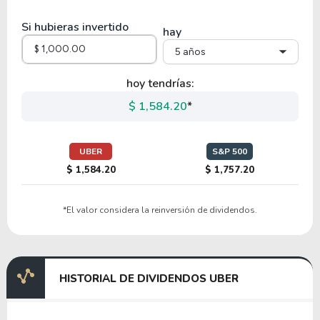
ONDS
Si hubieras invertido
hay
5 años
51.82
15.88
30.65%
0.00%
INOD
hoy tendrías:
$ 1,584.20
*
12.53
0.48
3.82%
0.00%
DOYU
UBER
S&P 500
$ 1,584.20
$ 1,757.20
14.82
0.76
5.15%
10.63%
*El valor considera la reinversión de dividendos.
ATHM
2.14
2.02
94.37%
0.00%
HISTORIAL DE DIVIDENDOS UBER
LYFT