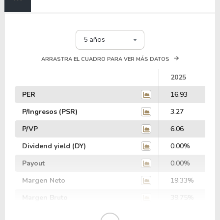
5 años
ARRASTRA EL CUADRO PARA VER MÁS DATOS
2025
PER
16.93
P/Ingresos (PSR)
3.27
P/VP
6.06
Dividend yield (DY)
0.00%
Payout
0.00%
Margen Neto
19.33%
Margen Bruto
39.75%
Margen Operativo
10.70%