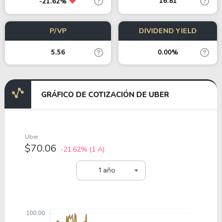
16.81
-21.62%
P/VP
DIVIDEND YIELD
5.56
0.00%
GRÁFICO DE COTIZACIÓN DE UBER
Uber
$70.06
-21.62%
(1 A)
1 año