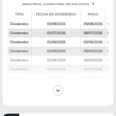
ARRASTRA EL CUADRO PARA VER MÁS DATOS
TIPO
FECHA EX-DIVIDENDO
PAGO
V
TIPO
FECHA EX-DIVIDENDO
PAGO
V
Dividendos
03/08/2026
05/08/2026
0.36
Dividendos
01/07/2026
06/07/2026
0.38
Dividendos
01/06/2026
03/06/2026
0.38
Dividendos
01/05/2026
05/05/2026
0.44
Dividendos
01/04/2026
06/04/2026
0.42
Dividendos
02/03/2026
04/03/2026
0.35
Dividendos
02/02/2026
04/02/2026
0.34
Dividendos
31/12/2025
05/01/2026
0.42
Dividendos
01/12/2025
03/12/2025
0.37
Dividendos
03/11/2025
05/11/2025
0.34