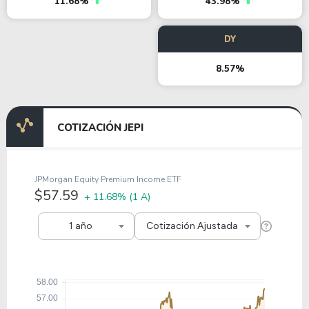
11.68%
43.98%
DY
8.57%
COTIZACIÓN JEPI
JPMorgan Equity Premium Income ETF
$57.59
+ 11.68%
(1 A)
1 año
Cotización Ajustada