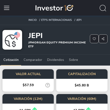
INICIO
ETFS INTERNACIONAIS
JEPI
JEPI
JPMORGAN EQUITY PREMIUM INCOME
ETF
Cotización
Comparador
Dividendos
Sobre
VALOR ACTUAL
CAPITALIZACIÓN
$57.59
$45.80 B
VARIACIÓN (12M)
VARIACIÓN (60M)