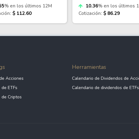
55
% en los últimos 12M
10.36
% en los últimos 
ación:
$ 112.60
Cotización:
$ 86.29
gs
Herramientas
de Acciones
Calendario de Dividendos de Acc
 de ETFs
Calendario de dividendos de ETFs
 de Criptos