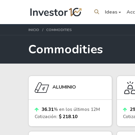
Ideas
Acc
INICIO
COMMODITIES
Commodities
Temas del momento
Stocks
ETFs
ALUMINIO
Tesla
VOO
Apple
IVV
36.31
% en los últimos 12M
29
Amazon
SPY
Cotización:
$ 218.10
Cotiz
Google
VTI
Meta
QQQ