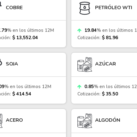
Cardano
COBRE
PETRÓLEO WTI
l
See all
.79
% en los últimos 12M
19.84
% en los últimos 
ación:
$ 13,552.04
Cotización:
$ 81.96
SOJA
AZÚCAR
09
% en los últimos 12M
0.85
% en los últimos 1
ación:
$ 414.54
Cotización:
$ 35.50
ACERO
ALGODÓN