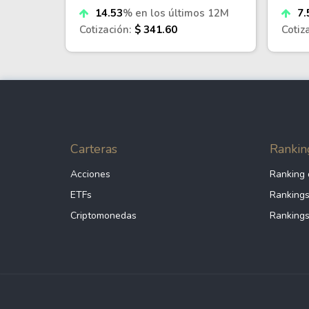
14.53
% en los últimos 12M
7.
Cotización:
$ 341.60
Cotiz
Carteras
Rankin
Acciones
Ranking 
ETFs
Rankings
Criptomonedas
Rankings