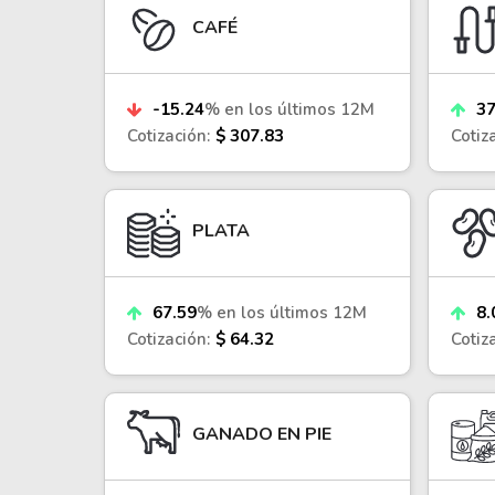
Coca-Cola
VEA
CAFÉ
See all
See al
-15.24
% en los últimos 12M
37
Cotización:
$ 307.83
Cotiz
PLATA
67.59
% en los últimos 12M
8.
Cotización:
$ 64.32
Cotiz
GANADO EN PIE