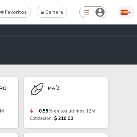
Favoritos
Cartera
Search
Tools
RRO
MAÍZ
Dividend Schedule
Stock Rankings
2M
-0.55
% en los últimos 12M
ETF Rankings
Cotización:
$ 216.90
Crypto Rankings