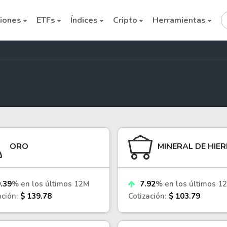
iones
ETFs
Índices
Cripto
Herramientas
Cryptocurrencies
ORO
MINERAL DE HIE
Bitcoin
Ethereum
.39
% en los últimos 12M
7.92
% en los últimos 1
Binance Coin (BNB)
ación:
$ 139.78
Cotización:
$ 103.79
Dogecoin
Solana