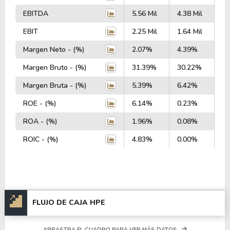
EBITDA
5.56 Mil
4.38 Mil
5.
EBIT
2.25 Mil
1.64 Mil
2.
Margen Neto - (%)
2.07%
4.39%
7
Margen Bruto - (%)
31.39%
30.22%
3
Margen Bruta - (%)
5.39%
6.42%
8
ROE - (%)
6.14%
0.23%
1
ROA - (%)
1.96%
0.08%
3
ROIC - (%)
4.83%
0.00%
6
FLUJO DE CAJA HPE
ARRASTRA EL CUADRO PARA VER MÁS DATOS