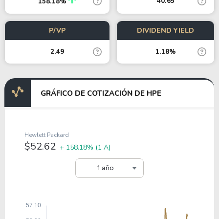
40.65
158.18%
P/VP
DIVIDEND YIELD
2.49
1.18%
GRÁFICO DE COTIZACIÓN DE HPE
Hewlett Packard
$52.62
+ 158.18%
(1 A)
1 año