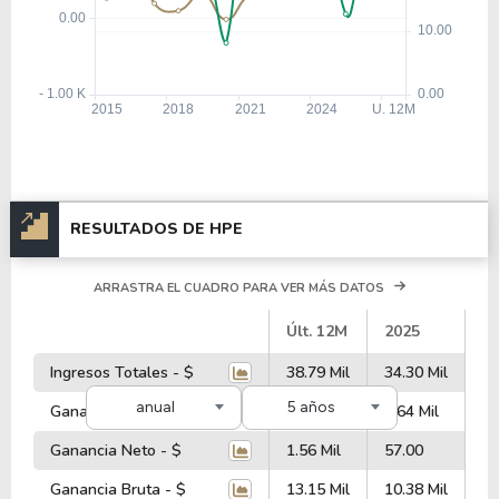
RESULTADOS DE HPE
ARRASTRA EL CUADRO PARA VER MÁS DATOS
#
Últ. 12M
2025
2
Ingresos Totales - $
38.79 Mil
34.30 Mil
30
anual
5 años
Ganancia Operativa - $
2.25 Mil
1.64 Mil
2.
Ganancia Neto - $
1.56 Mil
57.00
2.
Ganancia Bruta - $
13.15 Mil
10.38 Mil
9.