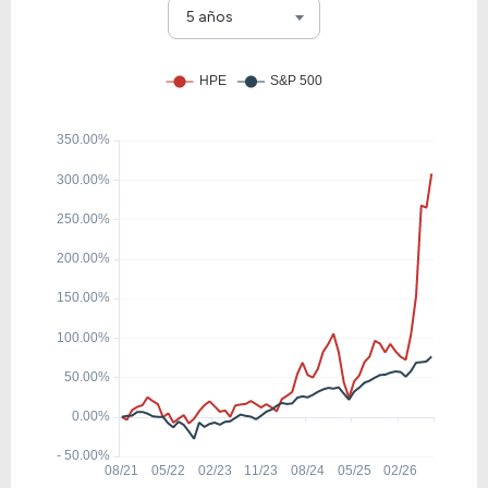
GLW
5 años
11.98
1.84
15.35%
2.24%
CTSH
11.47
1,558.51
-%
0.00%
GDDY
23.30
1.55
6.66%
1.47%
AVT
39.87
8.27
20.74%
1.42%
NSSC