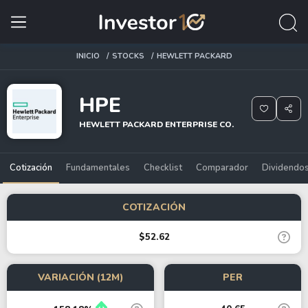
INICIO
STOCKS
HEWLETT PACKARD
HPE
HEWLETT PACKARD ENTERPRISE CO.
Cotización
Fundamentales
Checklist
Comparador
Dividendo
COTIZACIÓN
$52.62
VARIACIÓN (12M)
PER