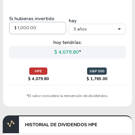
29.21
2.36
8.09%
0.00%
TRMB
Si hubieras invertido
hay
5 años
51.99
8.66
16.65%
0.00%
KEYS
hoy tendrías:
$ 4,079.80
*
67.06
6.78
10.11%
0.00%
AFRM
HPE
S&P 500
$ 4,079.80
$ 1,765.00
65.05
6.98
10.73%
0.50%
*El valor considera la reinversión de dividendos.
CGNX
58.22
8.77
15.07%
0.12%
HISTORIAL DE DIVIDENDOS HPE
AEIS