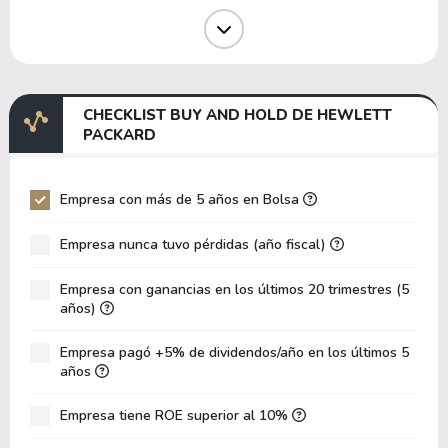
Margen Operativo
4.79%
Margen EBIT
4.22%
Margen EBITDA
13.28%
CHECKLIST BUY AND HOLD DE HEWLETT
EV/EBITDA
49,149,845.90
PACKARD
EV/EBIT
154,797,921.53
P/EBITDA
7.21
Empresa con más de 5 años en Bolsa
P/EBIT
19.22
Empresa nunca tuvo pérdidas (año fiscal)
Patrimonio/Activos Totales
0.42
Empresa con ganancias en los últimos 20 trimestres (5
VPA
18.57
años)
LPA
0.04
Empresa pagó +5% de dividendos/año en los últimos 5
Rotación de Activos
0.13
años
ROE
0.23%
Empresa tiene ROE superior al 10%
ROIC
0.00%