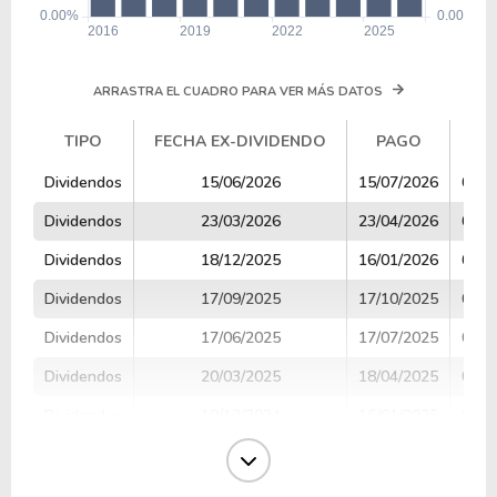
ARRASTRA EL CUADRO PARA VER MÁS DATOS
TIPO
FECHA EX-DIVIDENDO
PAGO
V
TIPO
FECHA EX-DIVIDENDO
PAGO
V
Dividendos
15/06/2026
15/07/2026
0.14
Dividendos
23/03/2026
23/04/2026
0.14
Dividendos
18/12/2025
16/01/2026
0.14
Dividendos
17/09/2025
17/10/2025
0.13
Dividendos
17/06/2025
17/07/2025
0.13
Dividendos
20/03/2025
18/04/2025
0.13
Dividendos
19/12/2024
16/01/2025
0.13
Dividendos
18/09/2024
18/10/2024
0.13
Dividendos
18/06/2024
18/07/2024
0.13