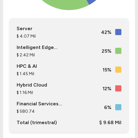
Server
42%
$ 4.07 Mil
Intelligent Edge...
25%
$ 2.42 Mil
HPC & AI
15%
$ 1.45 Mil
Hybrid Cloud
12%
$ 1.16 Mil
Financial Services...
6%
$ 580.74
Total (trimestral)
$ 9.68 Mil