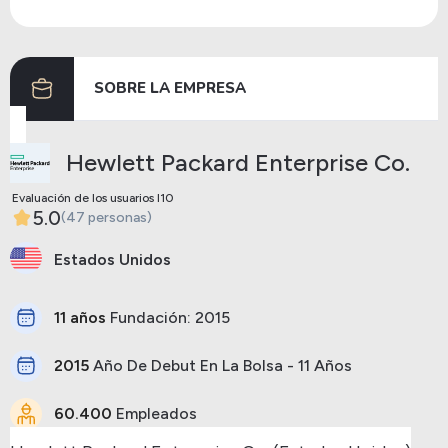
Dividendos
13/03/2024
12/04/2024
0.13
SOBRE LA EMPRESA
Anterior
Siguiente
Hewlett Packard Enterprise Co.
Evaluación de los usuarios I10
5.0
(47 personas)
Estados Unidos
11 años
Fundación: 2015
2015
Año De Debut En La Bolsa - 11 Años
60.400
Empleados