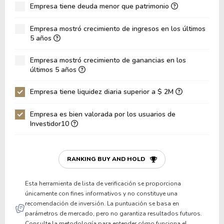
Empresa tiene deuda menor que patrimonio
ROA
0.08%
Deuda Neta / Patrimonio
0.48
Empresa mostró crecimiento de ingresos en los últimos
5 años
Deuda Neta / EBITDA
9.33
Empresa mostró crecimiento de ganancias en los
Deuda Neta / EBIT
29.37
últimos 5 años
Deuda Bruta / Patrimonio
0.72
Empresa tiene liquidez diaria superior a $ 2M
Patrimonio / Activos
0.33
Empresa es bien valorada por los usuarios de
Pasivos / Activos
0.67
Investidor10
Liquidez Corriente
1.01
P/Capital de Trabajo
179,936,011.40
RANKING BUY AND HOLD
Patrimonio/Activos Circulante Neto
-2,414,463.64
Esta herramienta de lista de verificación se proporciona
únicamente con fines informativos y no constituye una
recomendación de inversión. La puntuación se basa en
parámetros de mercado, pero no garantiza resultados futuros.
Consulte la metodología para entender cómo funciona el