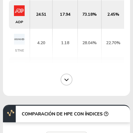
24.51
17.94
73.18%
2.45%
ADP
4.20
1.18
28.04%
22.70%
STNE
5.19
2.24
43.23%
14.33%
WU
14.56
5.00
34.36%
4.03%
INFY
COMPARACIÓN DE HPE CON ÍNDICES
63.18
9.14
14.47%
0.80%