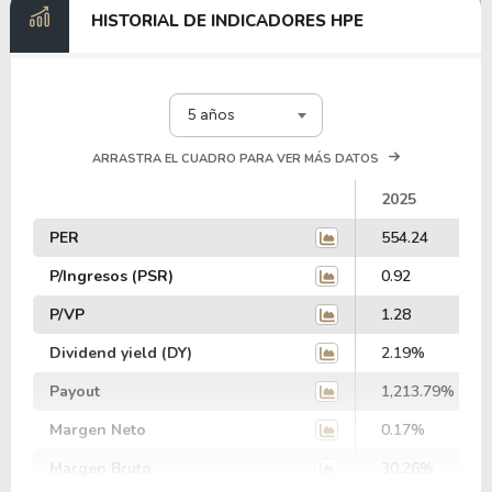
HISTORIAL DE INDICADORES HPE
5 años
ARRASTRA EL CUADRO PARA VER MÁS DATOS
2025
PER
554.24
P/Ingresos (PSR)
0.92
P/VP
1.28
Dividend yield (DY)
2.19%
Payout
1,213.79%
Margen Neto
0.17%
Margen Bruto
30.26%