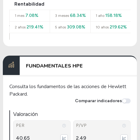
Rentabilidad
7.08%
68.34%
158.18%
1 mes
3 meses
1 año
219.41%
309.08%
219.62%
2 años
5 años
10 años
FUNDAMENTALES HPE
Consulta los fundamentos de las acciones de Hewlett
Packard.
Comparar indicadores
Valoración
PER
P/VP
40.65
2.49