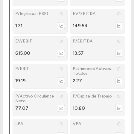
P/Ingresos (PSR)
EV/EBITDA
1.31
149.54
EV/EBIT
P/EBITDA
615.00
13.57
P/EBIT
Patrimonio/Activos
Totales
19.19
2.27
P/Activo Circulante
P/Capital de Trabajo
Neto
77.07
10.80
LPA
VPA