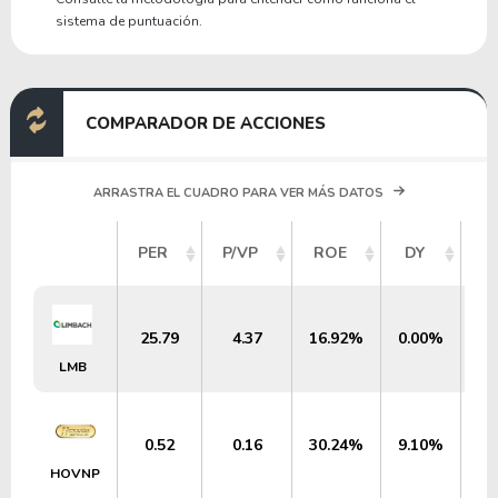
sistema de puntuación.
COMPARADOR DE ACCIONES
ARRASTRA EL CUADRO PARA VER MÁS DATOS
V
PER
P/VP
ROE
DY
M
25.79
4.37
16.92%
0.00%
$
LMB
0.52
0.16
30.24%
9.10%
$
HOVNP