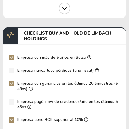
Margen Operativo
7.95%
Margen EBIT
9.71%
Margen EBITDA
12.43%
CHECKLIST BUY AND HOLD DE LIMBACH
EV/EBITDA
36.84
HOLDINGS
EV/EBIT
47.15
P/EBITDA
13.41
Empresa con más de 5 años en Bolsa
P/EBIT
18.11
Empresa nunca tuvo pérdidas (año fiscal)
Patrimonio/Activos Totales
2.46
Empresa con ganancias en los últimos 20 trimestres (5
VPA
16.31
años)
LPA
3.26
Empresa pagó +5% de dividendos/año en los últimos 5
Rotación de Activos
0.49
años
ROE
19.96%
Empresa tiene ROE superior al 10%
ROIC
17.67%