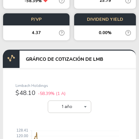
25.79
-58.39%
P/VP
DIVIDEND YIELD
4.37
0.00%
GRÁFICO DE COTIZACIÓN DE LMB
Limbach Holdings
$48.10
-58.39%
(1 A)
1 año