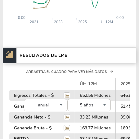
RESULTADOS DE LMB
ARRASTRA EL CUADRO PARA VER MÁS DATOS
#
Últ. 12M
2025
Ingresos Totales - $
652.55 Millones
646.80 Mi
anual
5 años
Ganancia Operativa - $
44.39 Millones
51.45 Mil
Ganancia Neto - $
33.23 Millones
39.06 Mil
Ganancia Bruta - $
163.77 Millones
169.32 Mi
EBITDA
63.15 Millones
69.90 Mil