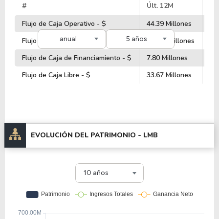
#
Últ. 12M
20
Flujo de Caja Operativo - $
44.39 Millones
51
anual
5 años
Flujo de Caja de Inversiones - $
-65.77 Millones
-6
Flujo de Caja de Financiamiento - $
7.80 Millones
-1
Flujo de Caja Libre - $
33.67 Millones
41
EVOLUCIÓN DEL PATRIMONIO -
LMB
10 años