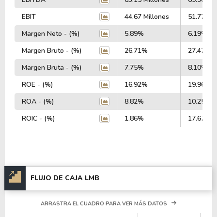
EBIT
44.67 Millones
51.77 Mil
Margen Neto - (%)
5.89%
6.19%
Margen Bruto - (%)
26.71%
27.47%
Margen Bruta - (%)
7.75%
8.10%
ROE - (%)
16.92%
19.96%
ROA - (%)
8.82%
10.25%
ROIC - (%)
1.86%
17.67%
FLUJO DE CAJA LMB
ARRASTRA EL CUADRO PARA VER MÁS DATOS