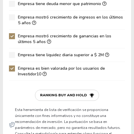
Empresa tiene deuda menor que patrimonio
ROA
10.25%
Deuda Neta / Patrimonio
-0.01
Empresa mostró crecimiento de ingresos en los últimos
5 años
Deuda Neta / EBITDA
-0.07
Empresa mostró crecimiento de ganancias en los
Deuda Neta / EBIT
-0.09
últimos 5 años
Deuda Bruta / Patrimonio
0.05
Empresa tiene liquidez diaria superior a $ 2M
Patrimonio / Activos
0.51
Empresa es bien valorada por los usuarios de
Pasivos / Activos
0.49
Investidor10
Liquidez Corriente
1.44
P/Capital de Trabajo
14.29
RANKING BUY AND HOLD
Patrimonio/Activos Circulante Neto
89.46
Esta herramienta de lista de verificación se proporciona
únicamente con fines informativos y no constituye una
recomendación de inversión. La puntuación se basa en
parámetros de mercado, pero no garantiza resultados futuros.
Consulte la metodología para entender cómo funciona el