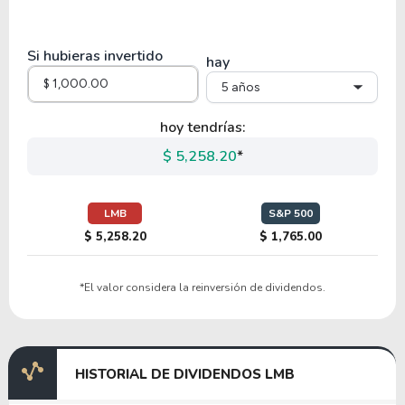
32.86
7.20
21.91%
0.00%
MYRG
Si hubieras invertido
hay
5 años
41.59
0.61
1.46%
0.00%
$
LSEA
hoy tendrías:
$ 5,258.20
*
12.45
4.50
36.11%
0.00%
$
RCMT
LMB
S&P 500
$ 5,258.20
$ 1,765.00
17.25
1.68
9.72%
0.00%
$
*El valor considera la reinversión de dividendos.
PCYO
8.19
0.75
9.10%
0.00%
HISTORIAL DE DIVIDENDOS LMB
DFH