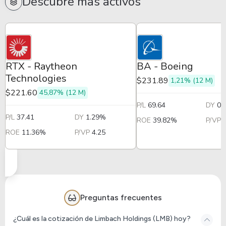
Descubre más activos
RTX - Raytheon
BA - Boeing
Technologies
$231.89
1,21% (12 M)
$221.60
45,87% (12 M)
P/L
69.64
DY
0.
P/L
37.41
DY
1.29%
ROE
39.82%
P/VP
ROE
11.36%
P/VP
4.25
Preguntas frecuentes
¿Cuál es la cotización de Limbach Holdings (LMB) hoy?