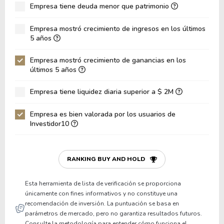
Empresa tiene deuda menor que patrimonio
ROA
10.25%
Deuda Neta / Patrimonio
-0.01
Empresa mostró crecimiento de ingresos en los últimos
5 años
Deuda Neta / EBITDA
-0.07
Empresa mostró crecimiento de ganancias en los
Deuda Neta / EBIT
-0.09
últimos 5 años
Deuda Bruta / Patrimonio
0.05
Empresa tiene liquidez diaria superior a $ 2M
Patrimonio / Activos
0.51
Empresa es bien valorada por los usuarios de
Pasivos / Activos
0.49
Investidor10
Liquidez Corriente
1.44
P/Capital de Trabajo
14.29
RANKING BUY AND HOLD
Patrimonio/Activos Circulante Neto
89.46
Esta herramienta de lista de verificación se proporciona
únicamente con fines informativos y no constituye una
recomendación de inversión. La puntuación se basa en
parámetros de mercado, pero no garantiza resultados futuros.
Consulte la metodología para entender cómo funciona el