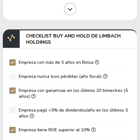
Margen Operativo
7.95%
Margen EBIT
9.71%
Margen EBITDA
12.43%
CHECKLIST BUY AND HOLD DE LIMBACH
EV/EBITDA
36.84
HOLDINGS
EV/EBIT
47.15
P/EBITDA
13.41
Empresa con más de 5 años en Bolsa
P/EBIT
18.11
Empresa nunca tuvo pérdidas (año fiscal)
Patrimonio/Activos Totales
2.46
Empresa con ganancias en los últimos 20 trimestres (5
VPA
16.31
años)
LPA
3.26
Empresa pagó +5% de dividendos/año en los últimos 5
Rotación de Activos
0.49
años
ROE
19.96%
Empresa tiene ROE superior al 10%
ROIC
17.67%