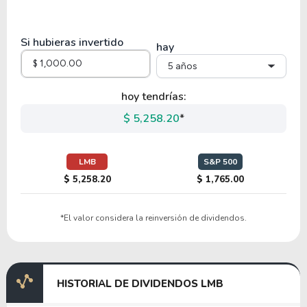
32.86
7.20
21.91%
0.00%
MYRG
Si hubieras invertido
hay
5 años
41.59
0.61
1.46%
0.00%
$
LSEA
hoy tendrías:
$ 5,258.20
*
12.45
4.50
36.11%
0.00%
$
RCMT
LMB
S&P 500
$ 5,258.20
$ 1,765.00
17.25
1.68
9.72%
0.00%
$
*El valor considera la reinversión de dividendos.
PCYO
8.19
0.75
9.10%
0.00%
HISTORIAL DE DIVIDENDOS LMB
DFH