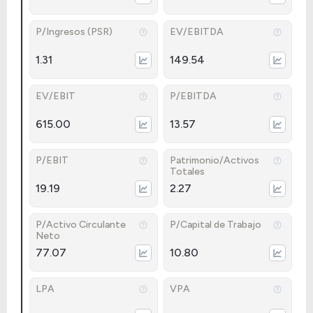
P/Ingresos (PSR)
EV/EBITDA
1.31
149.54
EV/EBIT
P/EBITDA
615.00
13.57
P/EBIT
Patrimonio/Activos
Totales
19.19
2.27
P/Activo Circulante
P/Capital de Trabajo
Neto
77.07
10.80
LPA
VPA