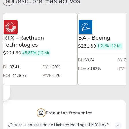
Descubre más activos
RTX - Raytheon
BA - Boeing
Technologies
$231.89
1,21% (12 M)
$221.60
45,87% (12 M)
P/L
69.64
DY
0.
P/L
37.41
DY
1.29%
ROE
39.82%
P/VP
ROE
11.36%
P/VP
4.25
Preguntas frecuentes
¿Cuál es la cotización de Limbach Holdings (LMB) hoy?