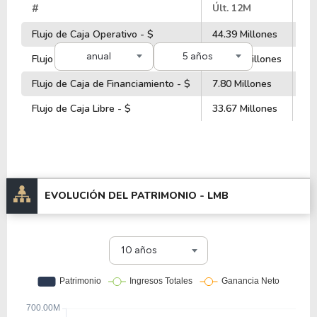
#
Últ. 12M
20
Flujo de Caja Operativo - $
44.39 Millones
51
anual
5 años
Flujo de Caja de Inversiones - $
-65.77 Millones
-6
Flujo de Caja de Financiamiento - $
7.80 Millones
-1
Flujo de Caja Libre - $
33.67 Millones
41
EVOLUCIÓN DEL PATRIMONIO -
LMB
10 años