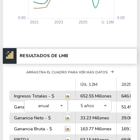
RESULTADOS DE LMB
ARRASTRA EL CUADRO PARA VER MÁS DATOS
#
Últ. 12M
2025
Ingresos Totales - $
652.55 Millones
646.80 Mi
anual
5 años
Ganancia Operativa - $
44.39 Millones
51.45 Mil
Ganancia Neto - $
33.23 Millones
39.06 Mil
Ganancia Bruta - $
163.77 Millones
169.32 Mi
EBITDA
63.15 Millones
69.90 Mil