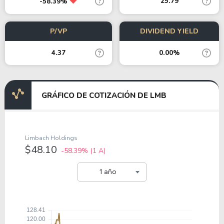
25.79
-58.39%
P/VP
DIVIDEND YIELD
4.37
0.00%
GRÁFICO DE COTIZACIÓN DE LMB
Limbach Holdings
$48.10
-58.39%
(1 A)
1 año