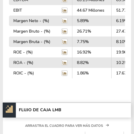
EBIT
44.67 Millones
51.77 Mil
Margen Neto - (%)
5.89%
6.19%
Margen Bruto - (%)
26.71%
27.47%
Margen Bruta - (%)
7.75%
8.10%
ROE - (%)
16.92%
19.96%
ROA - (%)
8.82%
10.25%
ROIC - (%)
1.86%
17.67%
FLUJO DE CAJA LMB
ARRASTRA EL CUADRO PARA VER MÁS DATOS