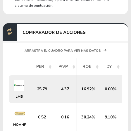
sistema de puntuación.
COMPARADOR DE ACCIONES
ARRASTRA EL CUADRO PARA VER MÁS DATOS
V
PER
P/VP
ROE
DY
M
25.79
4.37
16.92%
0.00%
$
LMB
0.52
0.16
30.24%
9.10%
$
HOVNP