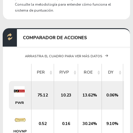
Consulte la metodología para entender cómo funciona el
sistema de puntuación.
COMPARADOR DE ACCIONES
ARRASTRA EL CUADRO PARA VER MÁS DATOS
V
PER
P/VP
ROE
DY
M
75.12
10.23
13.62%
0.06%
PWR
0.52
0.16
30.24%
9.10%
$
HOVNP