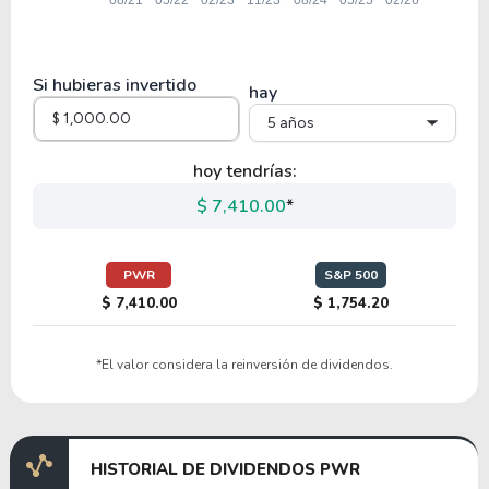
32.86
7.20
21.91%
0.00%
MYRG
Si hubieras invertido
hay
5 años
41.59
0.61
1.46%
0.00%
$
LSEA
hoy tendrías:
$ 7,410.00
*
12.45
4.50
36.11%
0.00%
$
RCMT
PWR
S&P 500
$ 7,410.00
$ 1,754.20
17.25
1.68
9.72%
0.00%
$
*El valor considera la reinversión de dividendos.
PCYO
8.19
0.75
9.10%
0.00%
HISTORIAL DE DIVIDENDOS PWR
DFH