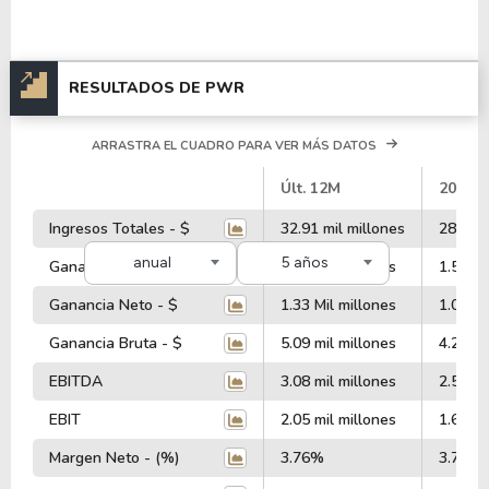
RESULTADOS DE PWR
ARRASTRA EL CUADRO PARA VER MÁS DATOS
#
Últ. 12M
2025
Ingresos Totales - $
32.91 mil millones
28.48 m
anual
5 años
Ganancia Operativa - $
2.01 mil millones
1.59 Mi
Ganancia Neto - $
1.33 Mil millones
1.03 Mi
Ganancia Bruta - $
5.09 mil millones
4.28 mi
EBITDA
3.08 mil millones
2.56 mi
EBIT
2.05 mil millones
1.65 Mi
Margen Neto - (%)
3.76%
3.71%