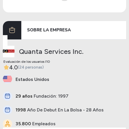
Dividendos
28/06/2024
12/07/2024
0.09
Dividendos
05/04/2024
17/04/2024
0.09
SOBRE LA EMPRESA
Anterior
Siguiente
Quanta Services Inc.
Evaluación de los usuarios I10
4.0
(24 personas)
Estados Unidos
29 años
Fundación: 1997
1998
Año De Debut En La Bolsa - 28 Años
35.800
Empleados