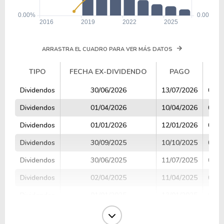
ARRASTRA EL CUADRO PARA VER MÁS DATOS
TIPO
FECHA EX-DIVIDENDO
PAGO
V
TIPO
FECHA EX-DIVIDENDO
PAGO
V
Dividendos
30/06/2026
13/07/2026
0.11
Dividendos
01/04/2026
10/04/2026
0.11
Dividendos
01/01/2026
12/01/2026
0.11
Dividendos
30/09/2025
10/10/2025
0.10
Dividendos
30/06/2025
11/07/2025
0.10
Dividendos
02/04/2025
11/04/2025
0.10
Dividendos
01/01/2025
13/01/2025
0.10
Dividendos
30/09/2024
11/10/2024
0.09