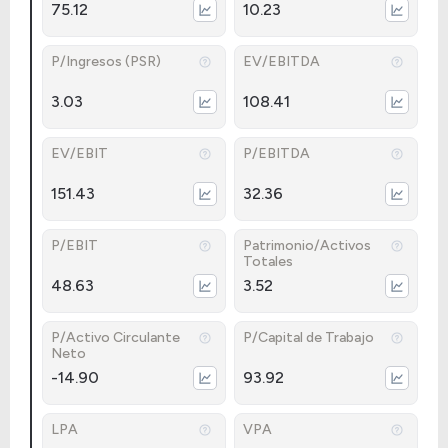
75.12
10.23
P/Ingresos (PSR)
EV/EBITDA
3.03
108.41
EV/EBIT
P/EBITDA
151.43
32.36
P/EBIT
Patrimonio/Activos
Totales
48.63
3.52
P/Activo Circulante
P/Capital de Trabajo
Neto
-14.90
93.92
LPA
VPA