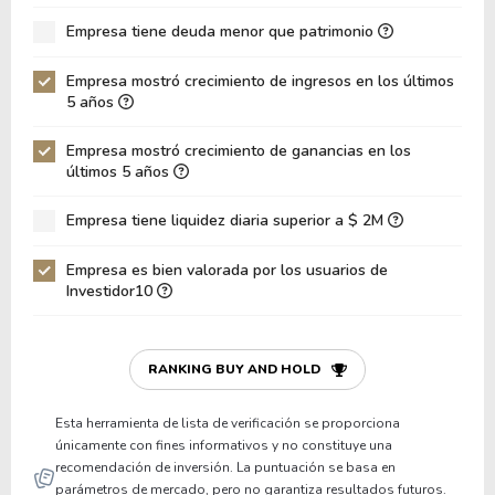
ROIC
7.38%
Empresa tiene deuda menor que patrimonio
ROA
4.13%
Deuda Neta / Patrimonio
0.53
Empresa mostró crecimiento de ingresos en los últimos
5 años
Deuda Neta / EBITDA
6.40
Empresa mostró crecimiento de ganancias en los
Deuda Neta / EBIT
9.67
últimos 5 años
Deuda Bruta / Patrimonio
0.58
Empresa tiene liquidez diaria superior a $ 2M
Patrimonio / Activos
0.36
Empresa es bien valorada por los usuarios de
Pasivos / Activos
0.64
Investidor10
Liquidez Corriente
1.14
P/Capital de Trabajo
83.40
RANKING BUY AND HOLD
Patrimonio/Activos Circulante Neto
-16.51
Esta herramienta de lista de verificación se proporciona
únicamente con fines informativos y no constituye una
recomendación de inversión. La puntuación se basa en
parámetros de mercado, pero no garantiza resultados futuros.