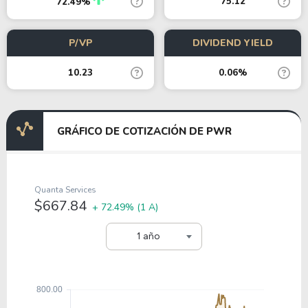
75.12
72.49%
P/VP
DIVIDEND YIELD
10.23
0.06%
GRÁFICO DE COTIZACIÓN DE PWR
Quanta Services
$667.84
+ 72.49%
(1 A)
1 año