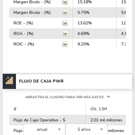
Margen Bruto - (%)
15.18%
15.04
Margen Bruta - (%)
5.75%
5.61%
ROE - (%)
13.62%
11.39
ROA - (%)
4.69%
4.13%
ROIC - (%)
9.25%
7.38%
FLUJO DE CAJA PWR
ARRASTRA EL CUADRO PARA VER MÁS DATOS
#
Últ. 12M
Flujo de Caja Operativo - $
2.01 mil millones
anual
5 años
Flujo de Caja de Inversiones - $
-4.21 mil millones