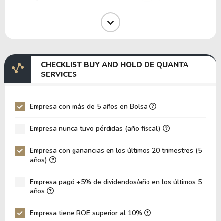
Margen Operativo
5.57%
Margen EBIT
6.32%
Margen EBITDA
9.55%
CHECKLIST BUY AND HOLD DE QUANTA
EV/EBITDA
138.59
SERVICES
EV/EBIT
209.57
P/EBITDA
24.93
Empresa con más de 5 años en Bolsa
P/EBIT
38.68
Empresa nunca tuvo pérdidas (año fiscal)
Patrimonio/Activos Totales
2.56
Empresa con ganancias en los últimos 20 trimestres (5
VPA
60.59
años)
LPA
6.90
Empresa pagó +5% de dividendos/año en los últimos 5
Rotación de Activos
0.31
años
ROE
11.39%
Empresa tiene ROE superior al 10%