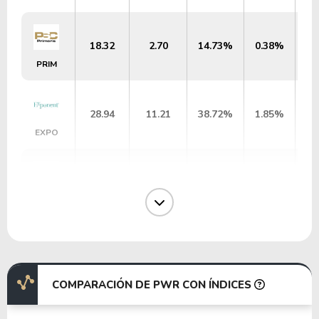
18.32
2.70
14.73%
0.38%
PRIM
28.94
11.21
38.72%
1.85%
EXPO
12.63
1.85
14.65%
0.78%
PHM
36.82
7.73
20.99%
1.02%
ECL
COMPARACIÓN DE PWR CON ÍNDICES