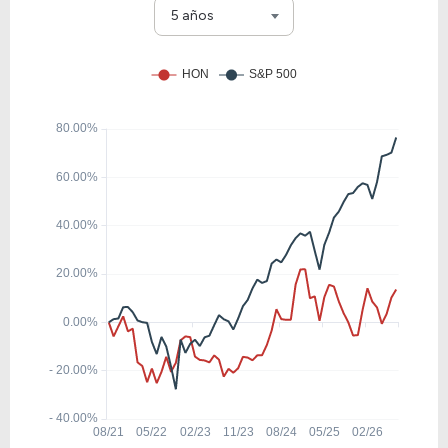
NOC
5 años
221.52
12.01
5.42%
0.00%
AXON
64.25
9.41
14.65%
0.07%
HEI
46.75
19.98
42.74%
0.17%
HWM
32.84
-7.19
-21.91%
7.34%
TDG