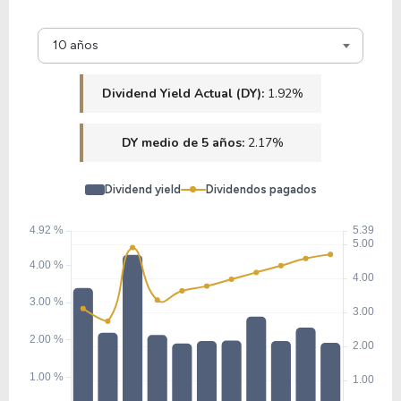
24.46
2.72
11.14%
0.00%
$
10 años
TATT
Dividend Yield Actual (DY):
1.92%
DY medio de 5 años:
2.17%
Dividend yield
Dividendos pagados