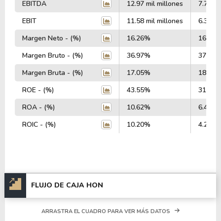
EBITDA
12.97 mil millones
7.74 mi
EBIT
11.58 mil millones
6.36 mi
Margen Neto - (%)
16.26%
16.00
Margen Bruto - (%)
36.97%
37.86
Margen Bruta - (%)
17.05%
18.09
ROE - (%)
43.55%
31.46
ROA - (%)
10.62%
6.42%
ROIC - (%)
10.20%
4.24%
FLUJO DE CAJA HON
ARRASTRA EL CUADRO PARA VER MÁS DATOS