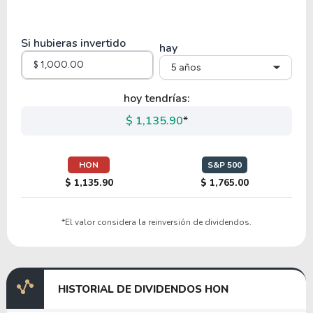
28.61
2.55
8.92%
1.71%
LHX
Si hubieras invertido
hay
5 años
19.59
2.44
12.44%
1.70%
HII
hoy tendrías:
$ 1,135.90
*
365.77
3.30
0.90%
0.00%
KTOS
HON
S&P 500
$ 1,135.90
$ 1,765.00
46.62
6.83
14.65%
0.10%
*El valor considera la reinversión de dividendos.
HEI-A
21.34
5.04
23.63%
0.00%
$
HISTORIAL DE DIVIDENDOS HON
ISSC