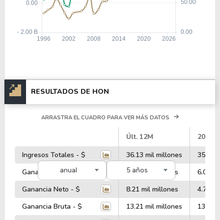
RESULTADOS DE HON
ARRASTRA EL CUADRO PARA VER MÁS DATOS
#
Últ. 12M
2025
Ingresos Totales - $
36.13 mil millones
35.52 m
anual
5 años
Ganancia Operativa - $
5.99 mil millones
6.05 mi
Ganancia Neto - $
8.21 mil millones
4.73 mi
Ganancia Bruta - $
13.21 mil millones
13.15 m