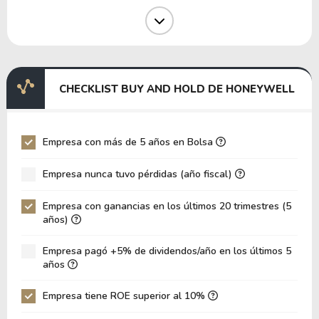
Margen Operativo
17.03%
Margen EBIT
-1.85%
Margen EBITDA
1.25%
EV/EBITDA
1,069.82
CHECKLIST BUY AND HOLD DE HONEYWELL
EV/EBIT
-724.44
P/EBITDA
7.96
Empresa con más de 5 años en Bolsa
P/EBIT
9.70
Empresa nunca tuvo pérdidas (año fiscal)
Patrimonio/Activos Totales
0.84
Empresa con ganancias en los últimos 20 trimestres (5
VPA
47.26
años)
LPA
14.87
Empresa pagó +5% de dividendos/año en los últimos 5
Rotación de Activos
0.09
años
ROE
31.46%
Empresa tiene ROE superior al 10%
ROIC
4.24%