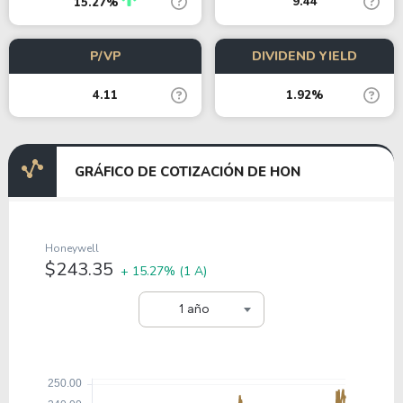
9.44
15.27%
P/VP
DIVIDEND YIELD
4.11
1.92%
GRÁFICO DE COTIZACIÓN DE HON
Honeywell
$243.35
+ 15.27%
(1 A)
1 año