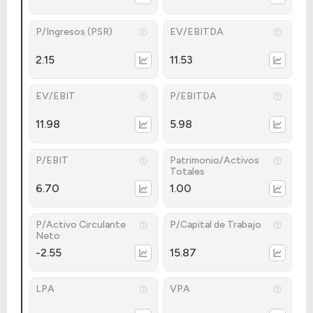
P/Ingresos (PSR)
EV/EBITDA
2.15
11.53
EV/EBIT
P/EBITDA
11.98
5.98
P/EBIT
Patrimonio/Activos
Totales
6.70
1.00
P/Activo Circulante
P/Capital de Trabajo
Neto
-2.55
15.87
LPA
VPA