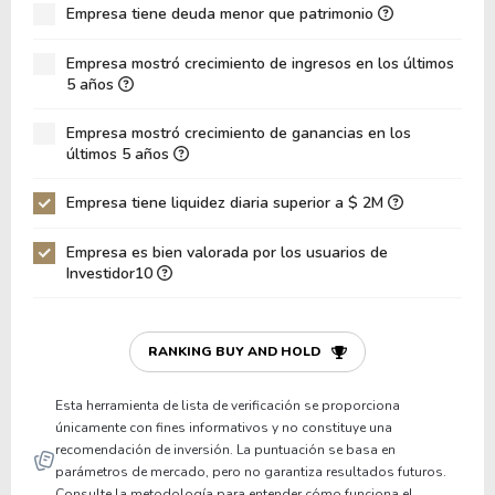
Empresa tiene deuda menor que patrimonio
ROA
6.42%
Deuda Neta / Patrimonio
0.95
Empresa mostró crecimiento de ingresos en los últimos
5 años
Deuda Neta / EBITDA
165.24
Empresa mostró crecimiento de ganancias en los
Deuda Neta / EBIT
-111.90
últimos 5 años
Deuda Bruta / Patrimonio
1.81
Empresa tiene liquidez diaria superior a $ 2M
Patrimonio / Activos
0.20
Empresa es bien valorada por los usuarios de
Pasivos / Activos
0.80
Investidor10
Liquidez Corriente
1.30
P/Capital de Trabajo
11.16
RANKING BUY AND HOLD
Patrimonio/Activos Circulante Neto
-2.75
Esta herramienta de lista de verificación se proporciona
únicamente con fines informativos y no constituye una
recomendación de inversión. La puntuación se basa en
parámetros de mercado, pero no garantiza resultados futuros.
Consulte la metodología para entender cómo funciona el