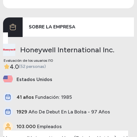
Dividendos
15/05/2024
07/06/2024
1.08
SOBRE LA EMPRESA
Anterior
Siguiente
Honeywell International Inc.
Evaluación de los usuarios I10
4.0
(52 personas)
Estados Unidos
41 años
Fundación: 1985
1929
Año De Debut En La Bolsa - 97 Años
103.000
Empleados