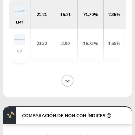
21.21
15.21
71.70%
2.35%
LMT
23.32
3.90
16.73%
1.59%
GD
38.56
4.38
11.36%
1.25%
RTX
75.33
30.00
39.82%
0.00%
BA
COMPARACIÓN DE HON CON ÍNDICES
17.94
4.51
25.14%
1.65%