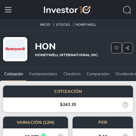
INICIO
STOCKS
HONEYWELL
HON
HONEYWELL INTERNATIONAL INC.
Cotización
Fundamentales
Checklist
Comparador
Dividendo
COTIZACIÓN
$243.35
VARIACIÓN (12M)
PER