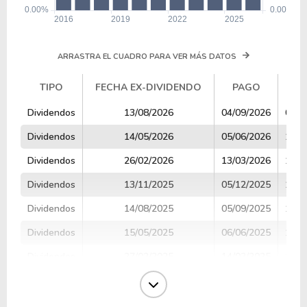
ARRASTRA EL CUADRO PARA VER MÁS DATOS
TIPO
FECHA EX-DIVIDENDO
PAGO
V
TIPO
FECHA EX-DIVIDENDO
PAGO
V
Dividendos
13/08/2026
04/09/2026
0.70
Dividendos
14/05/2026
05/06/2026
1.19
Dividendos
26/02/2026
13/03/2026
1.19
Dividendos
13/11/2025
05/12/2025
1.19
Dividendos
14/08/2025
05/09/2025
1.13
Dividendos
15/05/2025
06/06/2025
1.13
Dividendos
27/02/2025
14/03/2025
1.13
Dividendos
14/11/2024
06/12/2024
1.13
Dividendos
15/08/2024
06/09/2024
1.08