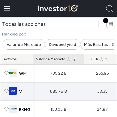
1
de empresas de la industria ser
Todas las acciones
Ranking por:
Valor de Mercado
Dividend yield
Más Baratas - G
Activos
Valor de Mercado
PER
730.22 B
255.95
WM
685.76 B
30.35
V
153.05 B
24.87
BKNG