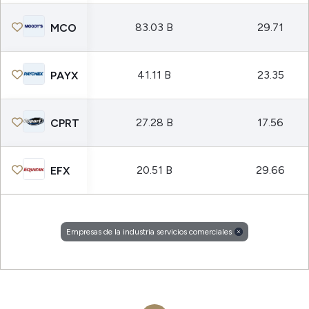
83.03 B
29.71
MCO
41.11 B
23.35
PAYX
27.28 B
17.56
CPRT
20.51 B
29.66
EFX
Empresas de la industria servicios comerciales