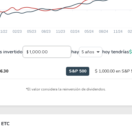
s invertido
hay
hoy tendrías
$
5 años
86.30
S&P 500
$ 1,000.00 en S&P 
*El valor considera la reinversión de dividendos.
 ETC