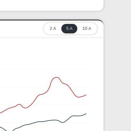
2 A
5 A
10 A