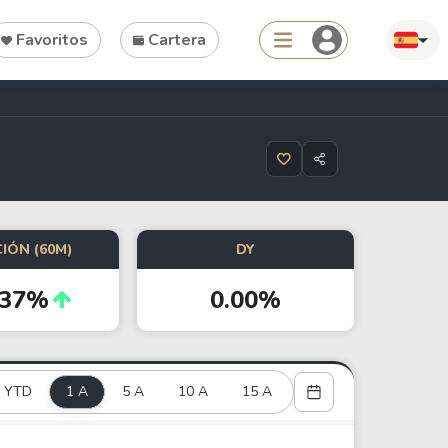
Favoritos
Cartera
Search
IÓN (60M)
DY
Tools
.37%
0.00%
Dividend Schedule
Stock Rankings
ETF Rankings
YTD
1 A
5 A
10 A
15 A
Crypto Rankings