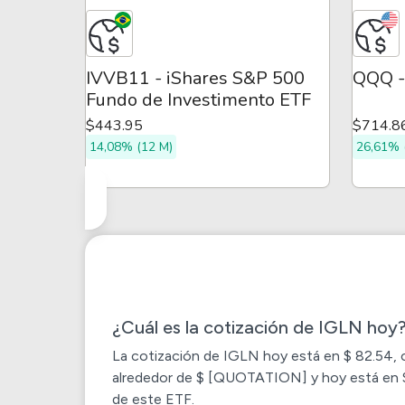
IVVB11 - iShares S&P 500
QQQ -
Fundo de Investimento ETF
$443.95
$714.8
14,08% (12 M)
26,61% 
¿Cuál es la cotización de IGLN hoy
La cotización de
IGLN
hoy está en $ 82.54, c
alrededor de $ [QUOTATION] y hoy está en $ 8
de este ETF.