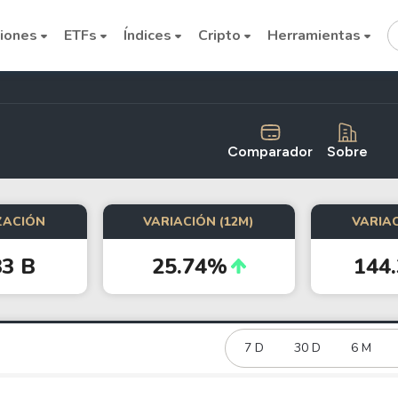
iones
ETFs
Índices
Cripto
Herramientas
Comparador
Sobre
ZACIÓN
VARIACIÓN (12M)
VARIAC
Cryptocurrencies
83 B
25.74%
144
Bitcoin
Ethereum
Binance Coin (BNB)
7 D
30 D
6 M
Dogecoin
Solana