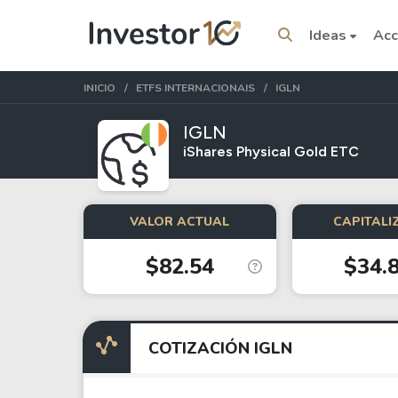
Ideas
Acc
INICIO
ETFS INTERNACIONAIS
IGLN
IGLN
iShares Physical Gold ETC
Temas del momento
VALOR ACTUAL
CAPITALI
Stocks
ETFs
$82.54
$34.
Tesla
VOO
Apple
IVV
Amazon
SPY
COTIZACIÓN IGLN
Google
VTI
Meta
QQQ