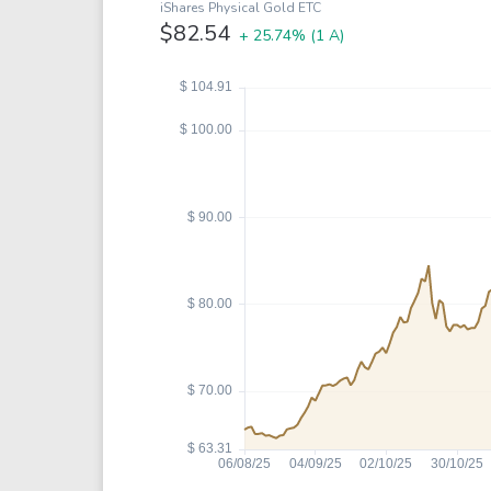
Coca-Cola
VEA
iShares Physical Gold ETC
$82.54
+ 25.74%
(1 A)
See all
See al