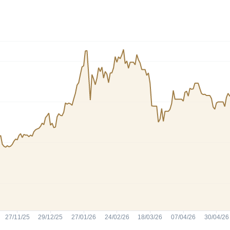
Cardano
l
See all