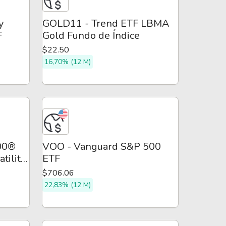
y
GOLD11 - Trend ETF LBMA
F
Gold Fundo de Índice
$22.50
16,70% (12 M)
00®
VOO - Vanguard S&P 500
tility
ETF
$706.06
22,83% (12 M)