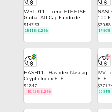
WRLD11 - Trend ETF FTSE
NASD1
Global All Cap Fundo de
100 F
Índice
$147.63
$20.88
15,11% (12 M)
17,90% 
HASH11 - Hashdex Nasdaq
IVV - 
Crypto Index ETF
ETF
$42.47
$771.7
--51,23% (12 M)
22,84% 