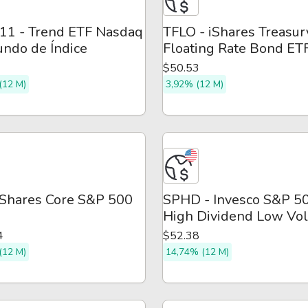
1 - Trend ETF Nasdaq
TFLO - iShares Treasur
undo de Índice
Floating Rate Bond ET
$50.53
(12 M)
3,92% (12 M)
iShares Core S&P 500
SPHD - Invesco S&P 5
High Dividend Low Vola
ETF
4
$52.38
(12 M)
14,74% (12 M)