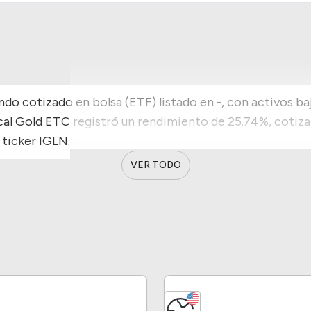
ndo cotizado en bolsa (ETF) listado en -, con activos ba
ical Gold ETC registró un rendimiento de 25.74%, cotiz
 ticker IGLN.
VER TODO