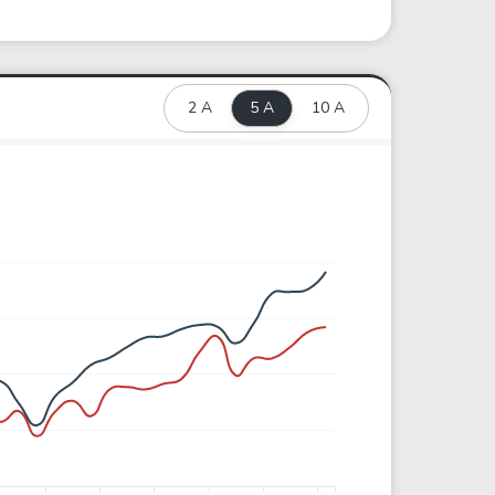
2 A
5 A
10 A