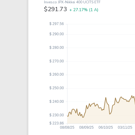
Coca-Cola
VEA
Invesco JPX-Nikkei 400 UCITS ETF
$291.73
+ 27.17%
(1 A)
See all
See al