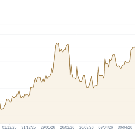
Cardano
l
See all