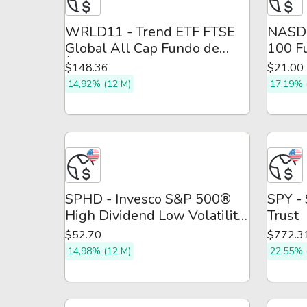
WRLD11 - Trend ETF FTSE
NASD1
Global All Cap Fundo de
100 F
Índice
$148.36
$21.00
14,92% (12 M)
17,19% 
SPHD - Invesco S&P 500®
SPY -
High Dividend Low Volatility
Trust
ETF
$52.70
$772.3
14,98% (12 M)
22,55% 