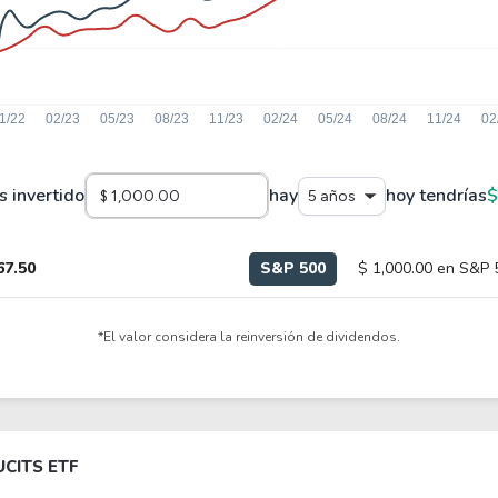
s invertido
hay
hoy tendrías
$
5 años
67.50
S&P 500
$ 1,000.00 en S&P 
*El valor considera la reinversión de dividendos.
UCITS ETF