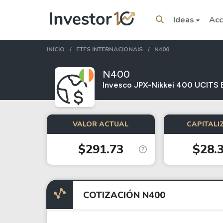
Ideas
Acc
INICIO
ETFS INTERNACIONAIS
N400
N400
Invesco JPX-Nikkei 400 UCITS 
Temas del momento
VALOR ACTUAL
CAPITALI
Stocks
ETFs
$291.73
$28.
Tesla
VOO
Apple
IVV
Amazon
SPY
COTIZACIÓN N400
Google
VTI
Meta
QQQ