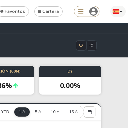
Favoritos
Cartera
Search
IÓN (60M)
DY
Tools
86%
0.00%
Dividend Schedule
Stock Rankings
ETF Rankings
YTD
1 A
5 A
10 A
15 A
Crypto Rankings