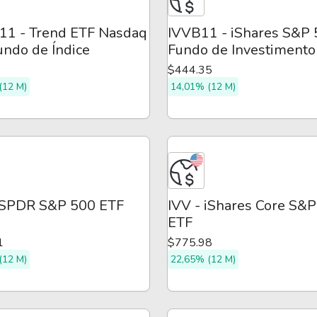
1 - Trend ETF Nasdaq
IVVB11 - iShares S&P
undo de Índice
Fundo de Investimento
$444.35
(12 M)
14,01% (12 M)
 SPDR S&P 500 ETF
IVV - iShares Core S&
ETF
1
$775.98
(12 M)
22,65% (12 M)