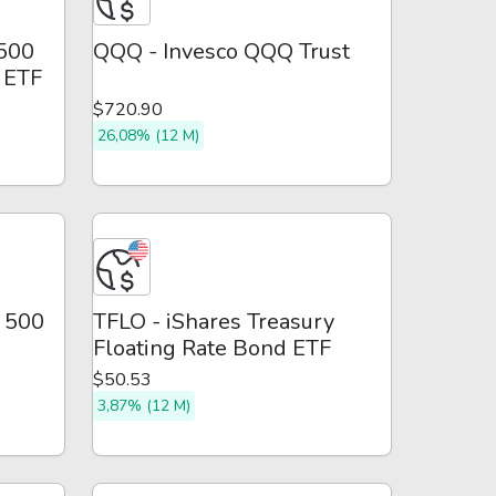
 500
QQQ - Invesco QQQ Trust
 ETF
$720.90
26,08% (12 M)
P 500
TFLO - iShares Treasury
Floating Rate Bond ETF
$50.53
3,87% (12 M)