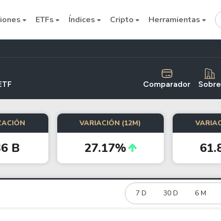
iones
ETFs
Índices
Cripto
Herramientas
ETF
Comparador
Sobre
ZACIÓN
VARIACIÓN (12M)
VARIAC
Cryptocurrencies
36 B
27.17%
61.
Bitcoin
Ethereum
Binance Coin (BNB)
7 D
30 D
6 M
Dogecoin
Solana