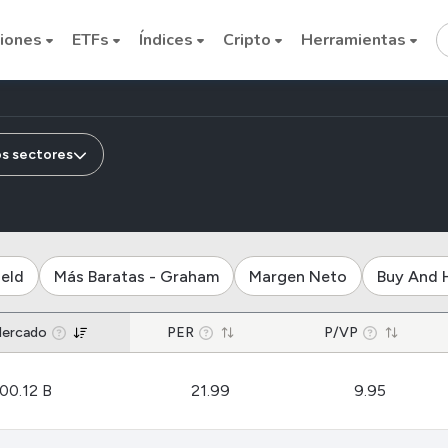
iones
ETFs
Índices
Cripto
Herramientas
resas de la industria transmisió
os sectores
Cryptocurrencies
ield
Más Baratas - Graham
Margen Neto
Buy And 
Bitcoin
Mercado
PER
Ethereum
P/VP
Binance Coin (BNB)
00.12 B
21.99
9.95
Dogecoin
Solana