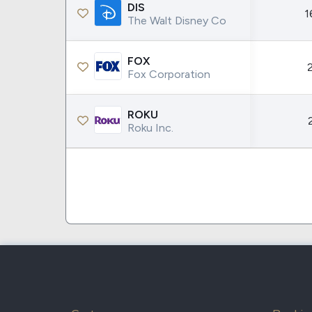
Coca-Cola
VEA
DIS
1
The Walt Disney Co
See all
See al
FOX
Fox Corporation
ROKU
Roku Inc.