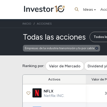
Ideas
Acc
INICIO
ACCIONES
de emp
Todas las acciones
Todos l
Empresas de la industria transmisión y tv por cable
Temas del momento
Stocks
ETFs
Ranking por:
Valor de Mercado
Dividend y
Tesla
VOO
Apple
Activos
Valor de 
IVV
Amazon
SPY
NFLX
3
Google
VTI
Netflix INC.
Meta
QQQ