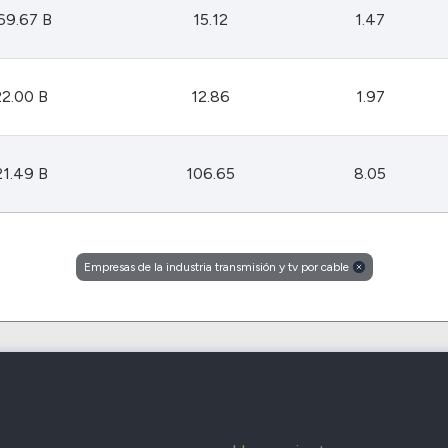
Cardano
69.67 B
15.12
1.47
l
See all
22.00 B
12.86
1.97
21.49 B
106.65
8.05
Empresas de la industria transmisión y tv por cable